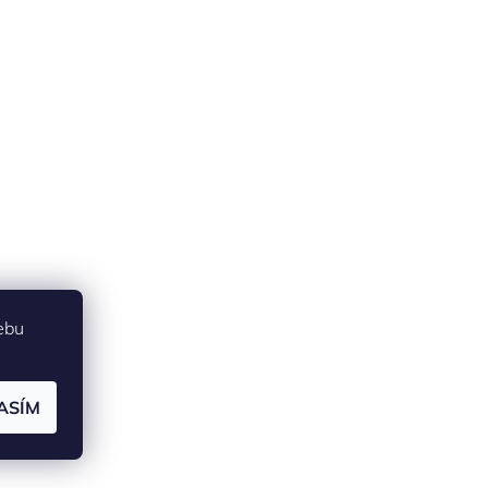
ebu
ASÍM