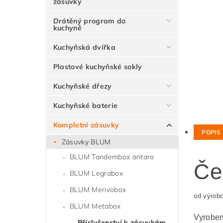
zásuvky
Drátěný program do
kuchyně
Kuchyňská dvířka
Plastové kuchyňské sokly
Kuchyňské dřezy
Kuchyňské baterie
Kompletní zásuvky
POPIS
Zásuvky BLUM
BLUM Tandembox antaro
Če
BLUM Legrabox
BLUM Merivobox
od výrob
BLUM Metabox
Vyroben
Příslušenství k zásuvkám