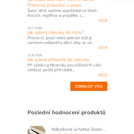
Praktický průvodce z praxe
Šatní skříň radíme uspořádat ve třech
krocích: nejdříve si projděte, c...
více
24.7.2026
Jak vybrat zásuvky do stolu?
Pracovní, psací nebo jednací stůl je
centrem veškerého dění. Aby se vá...
více
12.6.2026
Jak vybrat příborník do zásuvky
Při výběru příborníku jsou klíčové tři věci:
velikost, počet přihrádek...
více
ZOBRAZIT VÍCE
Poslední hodnocení produktů
Nábytková úchytka Skala černá matná