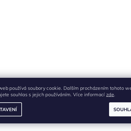
web používá soubory cookie. Dalším procházením tohoto w
ujete souhlas s jejich používáním. Více informací
zde
.
TAVENÍ
SOUHL