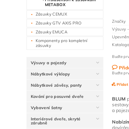
METABOX
Zásuvky CEMUX
Značky
Zásuvky GTV AXIS PRO
Výsuvy -
Zásuvky EMUCA
Upevnění
Komponenty pro kompletní
Katalogo
zásuvky
Buďte prv
Výsuvy a pojezdy
Přid
Buďte prv
Nábytkové výklopy
Přidat
Nábytkové závěsy, panty
Kování pro posuvné dveře
BLUM
p
sestavy
Vybavení šatny
a pojez
Interiérové dveře, skryté
Nabízí
zárubně
dovírán