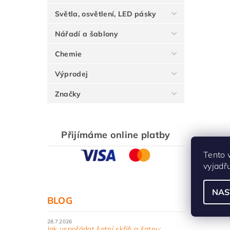
Světla, osvětlení, LED pásky
Nářadí a šablony
Chemie
Výprodej
Značky
Přijímáme online platby
Tento 
vyjadř
NAS
BLOG
28.7.2026
Jak uspořádat šatní skříň a šatnu: