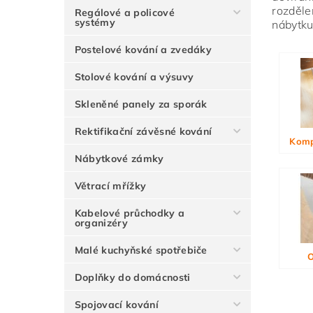
rozděle
Regálové a policové
systémy
nábytku
Postelové kování a zvedáky
Vlože
Stolové kování a výsuvy
Skleněné panely za sporák
Rektifikační závěsné kování
Komp
Nábytkové zámky
Větrací mřížky
Kabelové průchodky a
organizéry
Malé kuchyňské spotřebiče
O
Doplňky do domácnosti
Spojovací kování