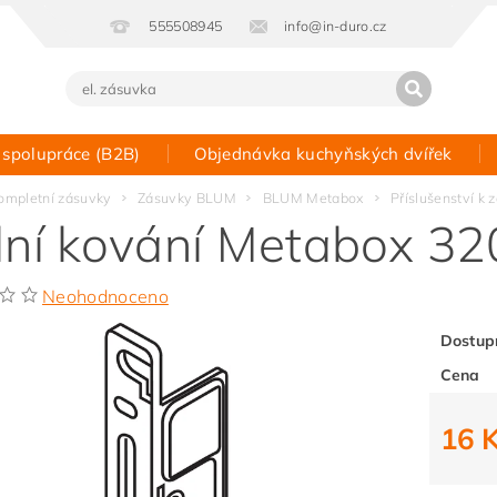
555508945
info@in-duro.cz
 spolupráce (B2B)
Objednávka kuchyňských dvířek
Kontakt
ompletní zásuvky
Zásuvky BLUM
BLUM Metabox
Příslušenství 
lní kování Metabox 3
Neohodnoceno
Dostup
Cena
16 