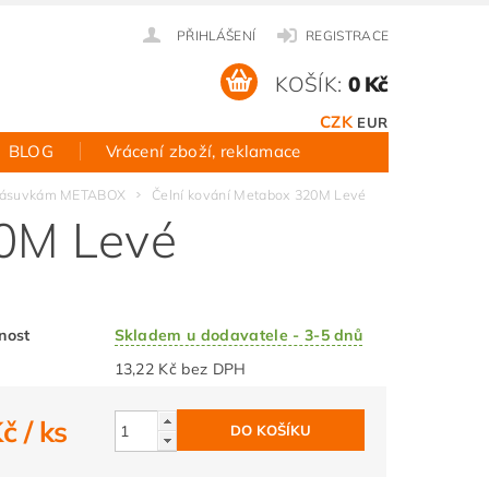
PŘIHLÁŠENÍ
REGISTRACE
KOŠÍK:
0 Kč
CZK
EUR
BLOG
Vrácení zboží, reklamace
k zásuvkám METABOX
Čelní kování Metabox 320M Levé
20M Levé
nost
Skladem u dodavatele - 3-5 dnů
13,22 Kč bez DPH
Kč
/ ks