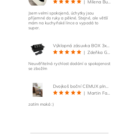
|
Milena Bučková
Jsem velmi spokojená, úchytky jsou
příjemné do ruky a pěkné. Stejné, ale větší
mám na kuchyňské lince a vypadá to
super.
Výklopná zásuvka BOX 3x 230V s 3m kabelem - černá
|
Zdeňka Gold
Neuvěřitelná rychlost dodání a spokojenost
se zbožím
Dvojkoš boční CEMUX plné dno 3D, s tlumením antracit 200 mm
|
Martin Faltus
zatím maká :)