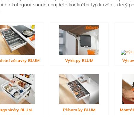
ní do kategorií snadno najdete konkrétní typ kování, který 
.
ním hodnocení souhlasíte s
podmínkami ochrany osobních údajů
letní zásuvky BLUM
Výklopy BLUM
Výsuv
rganizéry BLUM
Příborníky BLUM
Montáž