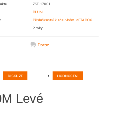
uktu
ZSF.1700 L
BLUM
e
Příslušenství k zásuvkám METABOX
2 roky
k
Dotaz
DISKUZE
HODNOCENÍ
0M Levé