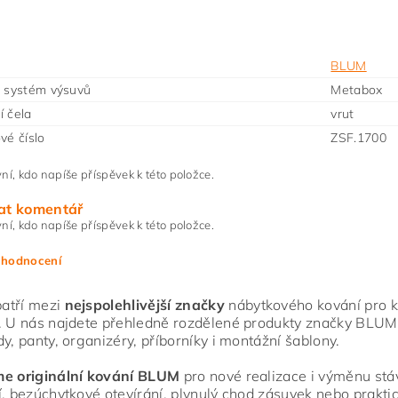
BLUM
 systém výsuvů
Metabox
 čela
vrut
vé číslo
ZSF.1700 
ní, kdo napíše příspěvek k této položce.
at komentář
ní, kdo napíše příspěvek k této položce.
 hodnocení
atří mezi
nejspolehlivější značky
nábytkového kování pro ku
. U nás najdete přehledně rozdělené produkty značky BLUM
dy, panty, organizéry, příborníky i montážní šablony.
me originální kování BLUM
pro nové realizace i výměnu stáva
í, bezúchytkové otevírání, plynulý chod zásuvek nebo praktic