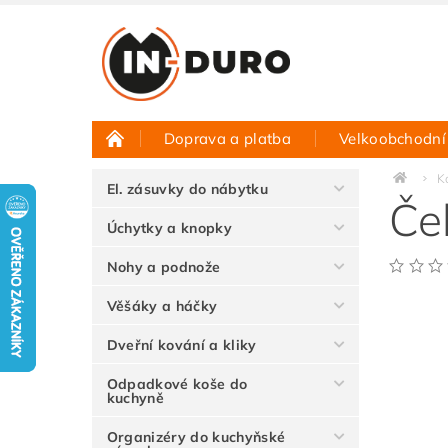
Doprava a platba
Velkoobchodní
Půjčovna vzorků
Hodnocení obchodu
K
El. zásuvky do nábytku
Če
Úchytky a knopky
Nohy a podnože
Věšáky a háčky
Dveřní kování a kliky
Odpadkové koše do
kuchyně
Organizéry do kuchyňské