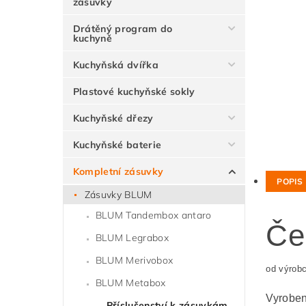
zásuvky
Drátěný program do
kuchyně
Kuchyňská dvířka
Plastové kuchyňské sokly
Kuchyňské dřezy
Kuchyňské baterie
Kompletní zásuvky
POPIS
Zásuvky BLUM
BLUM Tandembox antaro
Če
BLUM Legrabox
BLUM Merivobox
od výrob
BLUM Metabox
Vyroben
Příslušenství k zásuvkám