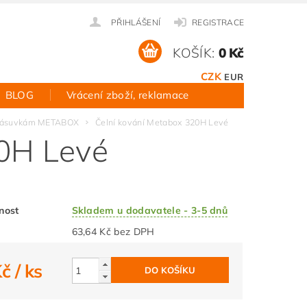
PŘIHLÁŠENÍ
REGISTRACE
KOŠÍK:
0 Kč
CZK
EUR
BLOG
Vrácení zboží, reklamace
k zásuvkám METABOX
Čelní kování Metabox 320H Levé
20H Levé
nost
Skladem u dodavatele - 3-5 dnů
63,64 Kč bez DPH
Kč
/ ks