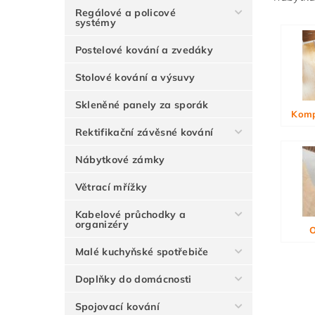
Regálové a policové
systémy
Vlože
Postelové kování a zvedáky
Stolové kování a výsuvy
Skleněné panely za sporák
Komp
Rektifikační závěsné kování
Nábytkové zámky
Větrací mřížky
Kabelové průchodky a
organizéry
O
Malé kuchyňské spotřebiče
Doplňky do domácnosti
Spojovací kování