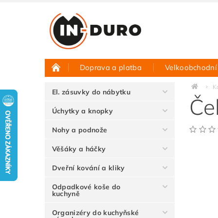
Doprava a platba
Velkoobchodní
Půjčovna vzorků
Hodnocení obchodu
K
El. zásuvky do nábytku
Če
Úchytky a knopky
Nohy a podnože
Věšáky a háčky
Dveřní kování a kliky
Odpadkové koše do
kuchyně
Organizéry do kuchyňské