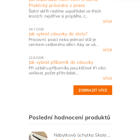
Praktický průvodce z praxe
Šatní skříň radíme uspořádat ve třech
krocích: nejdříve si projděte, c...
více
24.7.2026
Jak vybrat zásuvky do stolu?
Pracovní, psací nebo jednací stůl je
centrem veškerého dění. Aby se vá...
více
12.6.2026
Jak vybrat příborník do zásuvky
Při výběru příborníku jsou klíčové tři věci:
velikost, počet přihrádek...
více
ZOBRAZIT VÍCE
Poslední hodnocení produktů
Nábytková úchytka Skala černá matná