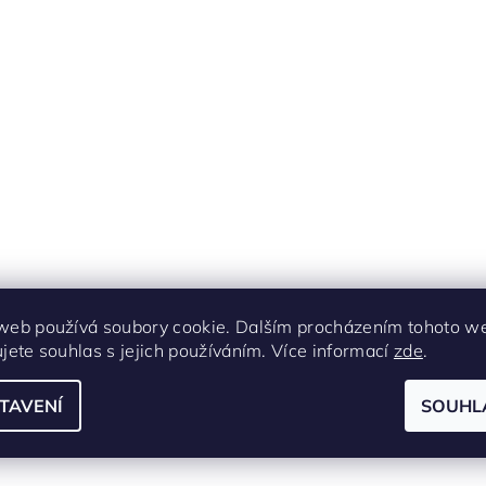
web používá soubory cookie. Dalším procházením tohoto w
ujete souhlas s jejich používáním. Více informací
zde
.
TAVENÍ
SOUHL