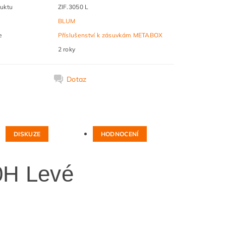
uktu
ZIF.3050 L
BLUM
e
Příslušenství k zásuvkám METABOX
2 roky
k
Dotaz
DISKUZE
HODNOCENÍ
0H Levé