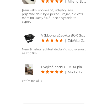
|
Milena Bučková
Jsem velmi spokojená, úchytky jsou
příjemné do ruky a pěkné. Stejné, ale větší
mám na kuchyňské lince a vypadá to
super.
Výklopná zásuvka BOX 3x 230V s 3m kabelem - černá
|
Zdeňka Gold
Neuvěřitelná rychlost dodání a spokojenost
se zbožím
Dvojkoš boční CEMUX plné dno 3D, s tlumením antracit 200 mm
|
Martin Faltus
zatím maká :)