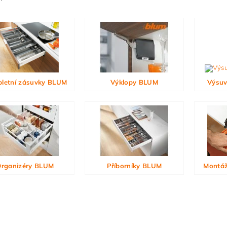
ním hodnocení souhlasíte s
podmínkami ochrany osobních údajů
letní zásuvky BLUM
Výklopy BLUM
Výsuv
rganizéry BLUM
Příborníky BLUM
Montáž