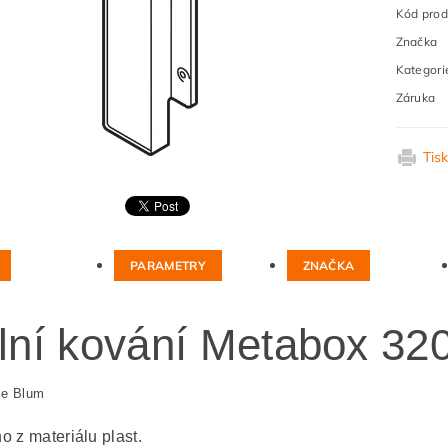
Kód prod
Značka
Kategori
Záruka
Tis
PARAMETRY
ZNAČKA
lní kování Metabox 32
ce Blum
o z materiálu plast.