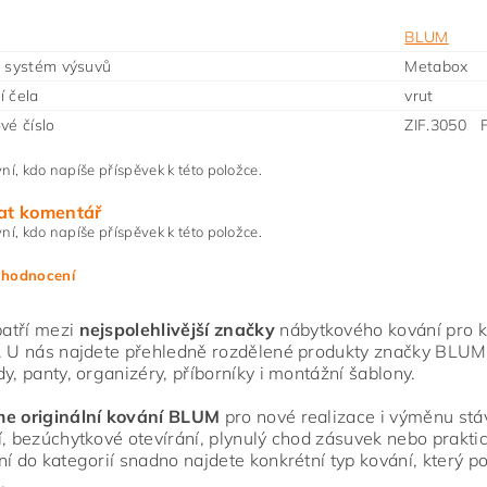
BLUM
 systém výsuvů
Metabox
 čela
vrut
vé číslo
ZIF.3050 
ní, kdo napíše příspěvek k této položce.
at komentář
ní, kdo napíše příspěvek k této položce.
 hodnocení
atří mezi
nejspolehlivější značky
nábytkového kování pro ku
. U nás najdete přehledně rozdělené produkty značky BLUM
dy, panty, organizéry, příborníky i montážní šablony.
me originální kování BLUM
pro nové realizace i výměnu stáva
í, bezúchytkové otevírání, plynulý chod zásuvek nebo praktic
ní do kategorií snadno najdete konkrétní typ kování, který 
.