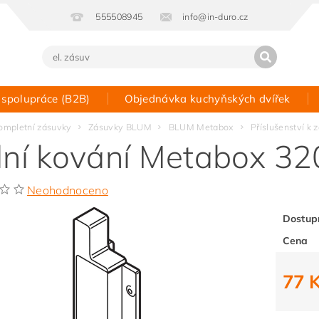
555508945
info@in-duro.cz
 spolupráce (B2B)
Objednávka kuchyňských dvířek
Kontakt
ompletní zásuvky
Zásuvky BLUM
BLUM Metabox
Příslušenství 
lní kování Metabox 3
Neohodnoceno
Dostup
Cena
77 