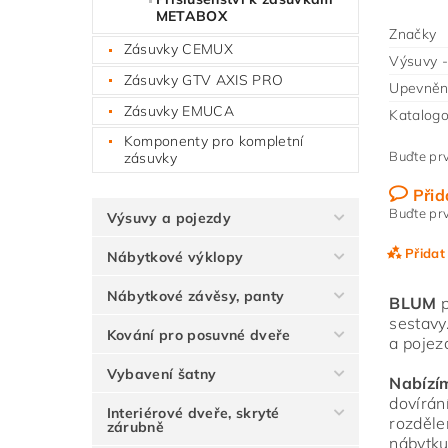
METABOX
Značky
Zásuvky CEMUX
Výsuvy -
Zásuvky GTV AXIS PRO
Upevnění
Zásuvky EMUCA
Katalogo
Komponenty pro kompletní
Buďte prv
zásuvky
Přid
Buďte prv
Výsuvy a pojezdy
Přidat
Nábytkové výklopy
Nábytkové závěsy, panty
BLUM
p
sestavy
Kování pro posuvné dveře
a pojez
Vybavení šatny
Nabízí
dovírán
Interiérové dveře, skryté
rozděle
zárubně
nábytku