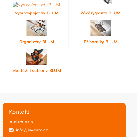
Výsuvy/pojezdy BLUM
Závěsy/panty BLUM
Organizéry BLUM
Příborníky BLUM
Montážní šablony BLUM
Kontakt
In-duro s.r.o.
info
@
in-duro.cz