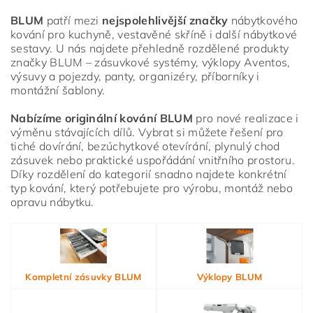
BLUM
patří mezi
nejspolehlivější značky
nábytkového
kování pro kuchyně, vestavěné skříně i další nábytkové
sestavy. U nás najdete přehledně rozdělené produkty
značky BLUM – zásuvkové systémy, výklopy Aventos,
výsuvy a pojezdy, panty, organizéry, příborníky i
montážní šablony.
Nabízíme originální kování BLUM
pro nové realizace i
výměnu stávajících dílů. Vybrat si můžete řešení pro
tiché dovírání, bezúchytkové otevírání, plynulý chod
zásuvek nebo praktické uspořádání vnitřního prostoru.
Díky rozdělení do kategorií snadno najdete konkrétní
typ kování, který potřebujete pro výrobu, montáž nebo
opravu nábytku.
Vložením hodnocení souhlasíte s
podmínkami ochrany
osobních údajů
Kompletní zásuvky BLUM
Výklopy BLUM