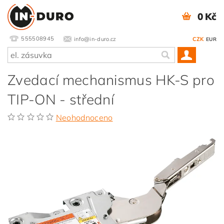
0 Kč
555508945
info@in-duro.cz
CZK
EUR
Zvedací mechanismus HK-S pro
TIP-ON - střední
Neohodnoceno