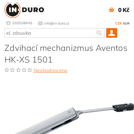
0 Kč
555508945
info@in-duro.cz
CZK
EUR
Zdvihací mechanizmus Aventos
HK-XS 1501
Neohodnoceno