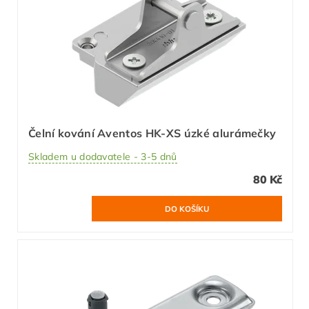
Čelní kování Aventos HK-XS úzké alurámečky
Skladem u dodavatele - 3-5 dnů
80 Kč