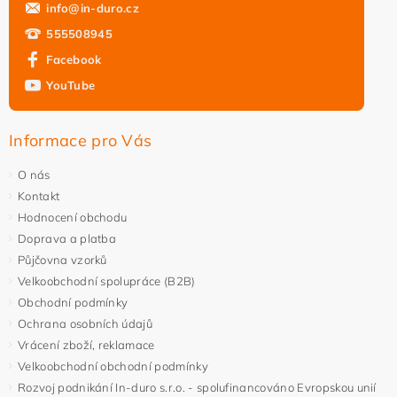
info
@
in-duro.cz
555508945
Facebook
YouTube
Informace pro Vás
O nás
Kontakt
Hodnocení obchodu
Doprava a platba
Půjčovna vzorků
Velkoobchodní spolupráce (B2B)
Obchodní podmínky
Ochrana osobních údajů
Vrácení zboží, reklamace
Velkoobchodní obchodní podmínky
Rozvoj podnikání In-duro s.r.o. - spolufinancováno Evropskou unií