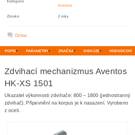
Kategorie
Aventos
Záruka
2 roky
Dotaz
POPIS
PARAMETRY
ZNAČKA
DISKUZE
HODNOCENÍ
Zdvihací mechanizmus Aventos
HK-XS 1501
Ukazatel výkonnosti zdvihače: 800 – 1800 (jednostranný
zdvihač). Připevnění na korpus je k nasazení. Vyrobeno
z oceli.