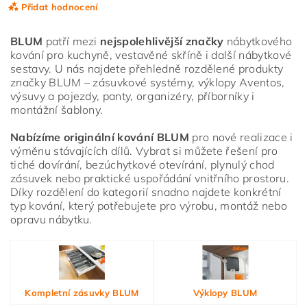
Přidat hodnocení
BLUM
patří mezi
nejspolehlivější značky
nábytkového
kování pro kuchyně, vestavěné skříně i další nábytkové
sestavy. U nás najdete přehledně rozdělené produkty
značky BLUM – zásuvkové systémy, výklopy Aventos,
výsuvy a pojezdy, panty, organizéry, příborníky i
montážní šablony.
Nabízíme originální kování BLUM
pro nové realizace i
výměnu stávajících dílů. Vybrat si můžete řešení pro
tiché dovírání, bezúchytkové otevírání, plynulý chod
zásuvek nebo praktické uspořádání vnitřního prostoru.
Díky rozdělení do kategorií snadno najdete konkrétní
typ kování, který potřebujete pro výrobu, montáž nebo
opravu nábytku.
Vložením hodnocení souhlasíte s
podmínkami ochrany
osobních údajů
Kompletní zásuvky BLUM
Výklopy BLUM