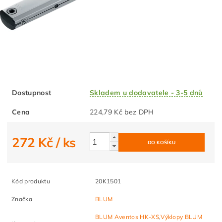
Dostupnost
Skladem u dodavatele - 3-5 dnů
Cena
224,79 Kč bez DPH
272 Kč
/ ks
Kód produktu
20K1501
Značka
BLUM
BLUM Aventos HK-XS
,
Výklopy BLUM