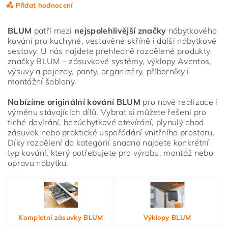
Přidat hodnocení
BLUM
patří mezi
nejspolehlivější značky
nábytkového
kování pro kuchyně, vestavěné skříně i další nábytkové
sestavy. U nás najdete přehledně rozdělené produkty
značky BLUM – zásuvkové systémy, výklopy Aventos,
výsuvy a pojezdy, panty, organizéry, příborníky i
montážní šablony.
Nabízíme originální kování BLUM
pro nové realizace i
výměnu stávajících dílů. Vybrat si můžete řešení pro
tiché dovírání, bezúchytkové otevírání, plynulý chod
zásuvek nebo praktické uspořádání vnitřního prostoru.
Díky rozdělení do kategorií snadno najdete konkrétní
typ kování, který potřebujete pro výrobu, montáž nebo
opravu nábytku.
Vložením hodnocení souhlasíte s
podmínkami ochrany
osobních údajů
Kompletní zásuvky BLUM
Výklopy BLUM