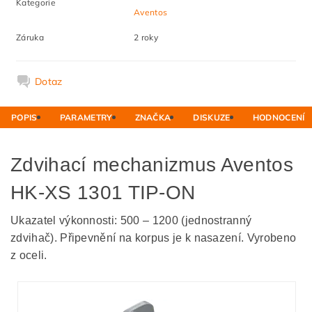
Kategorie
Aventos
Záruka
2 roky
Dotaz
POPIS
PARAMETRY
ZNAČKA
DISKUZE
HODNOCENÍ
Zdvihací mechanizmus Aventos
HK-XS 1301 TIP-ON
Ukazatel výkonnosti: 500 – 1200 (jednostranný
zdvihač). Připevnění na korpus je k nasazení. Vyrobeno
z oceli.