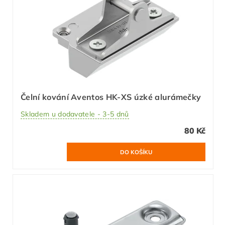
Čelní kování Aventos HK-XS úzké alurámečky
Skladem u dodavatele - 3-5 dnů
80 Kč