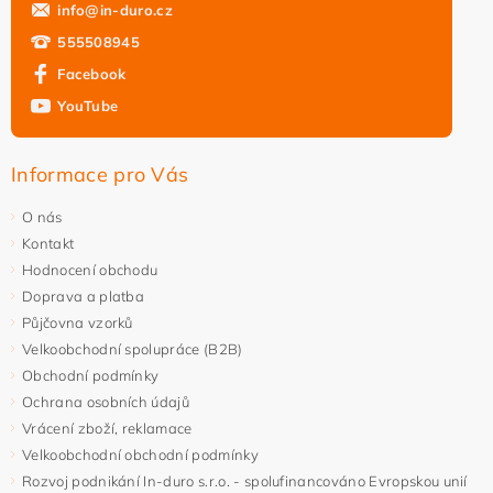
info
@
in-duro.cz
555508945
Facebook
YouTube
Informace pro Vás
O nás
Kontakt
Hodnocení obchodu
Doprava a platba
Půjčovna vzorků
Velkoobchodní spolupráce (B2B)
Obchodní podmínky
Ochrana osobních údajů
Vrácení zboží, reklamace
Velkoobchodní obchodní podmínky
Rozvoj podnikání In-duro s.r.o. - spolufinancováno Evropskou unií