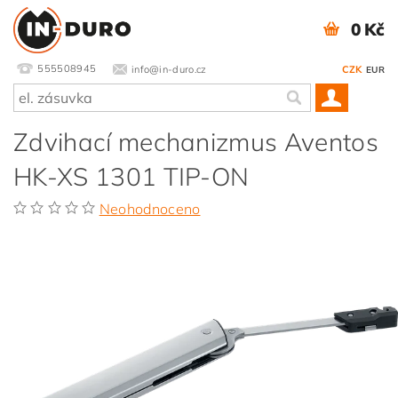
0 Kč
555508945
info@in-duro.cz
CZK
EUR
Zdvihací mechanizmus Aventos
HK-XS 1301 TIP-ON
Neohodnoceno