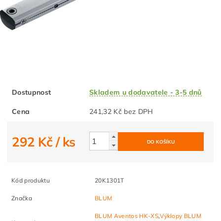
Dostupnost
Skladem u dodavatele - 3-5 dnů
Cena
241,32 Kč bez DPH
292 Kč
/ ks
Kód produktu
20K1301T
Značka
BLUM
BLUM Aventos HK-XS
,
Výklopy BLUM