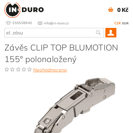
0 Kč
555508945
info@in-duro.cz
CZK
EUR
Závěs CLIP TOP BLUMOTION
155° polonaložený
Neohodnoceno