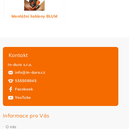
Montážní šablony BLUM
Kontakt
In-duro s.r.o.
info
@
in-duro.cz
555508945
Facebook
YouTube
Informace pro Vás
O nás