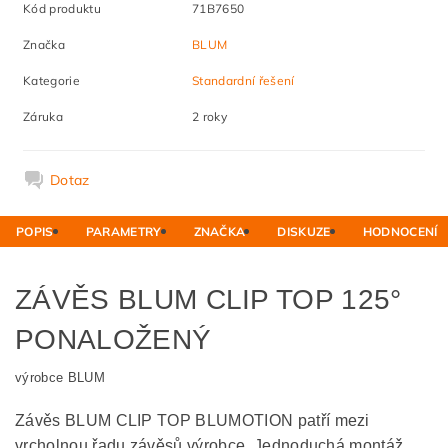
Kód produktu
71B7650
Značka
BLUM
Kategorie
Standardní řešení
Záruka
2 roky
Dotaz
POPIS
PARAMETRY
ZNAČKA
DISKUZE
HODNOCENÍ
ZÁVĚS BLUM CLIP TOP 125°
PONALOŽENÝ
výrobce BLUM
Závěs BLUM CLIP TOP BLUMOTION patří mezi
vrcholnou řadu závěsů výrobce. Jednoduchá montáž