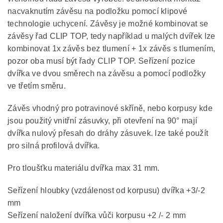
nacvaknutím závěsu na podložku pomocí klipové
technologie uchycení. Závěsy je možné kombinovat se
závěsy řad CLIP TOP, tedy například u malých dvířek lze
kombinovat 1x závěs bez tlumení + 1x závěs s tlumením,
pozor oba musí být řady CLIP TOP. Seřízení pozice
dvířka ve dvou směrech na závěsu a pomocí podložky
ve třetím směru.
Závěs vhodný pro potravinové skříně, nebo korpusy kde
jsou použitý vnitřní zásuvky, při otevření na 90° mají
dvířka nulový přesah do dráhy zásuvek. lze také použít
pro silná profilová dvířka.
Pro tloušťku materiálu dvířka max 31 mm.
Seřízení hloubky (vzdálenost od korpusu) dvířka +3/-2
mm
Seřízení naložení dvířka vůči korpusu +2 /- 2 mm