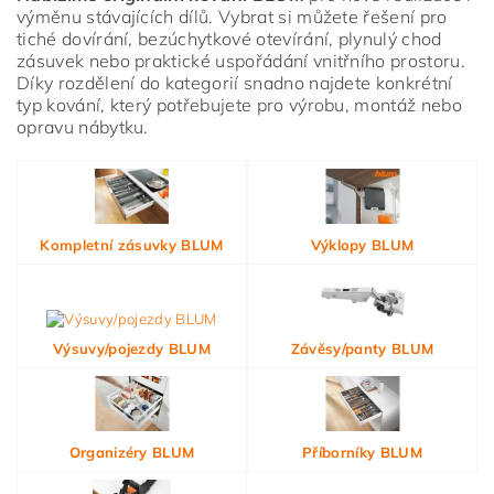
výměnu stávajících dílů. Vybrat si můžete řešení pro
tiché dovírání, bezúchytkové otevírání, plynulý chod
zásuvek nebo praktické uspořádání vnitřního prostoru.
Díky rozdělení do kategorií snadno najdete konkrétní
typ kování, který potřebujete pro výrobu, montáž nebo
opravu nábytku.
Vložením hodnocení souhlasíte s
podmínkami ochrany
osobních údajů
Kompletní zásuvky BLUM
Výklopy BLUM
Výsuvy/pojezdy BLUM
Závěsy/panty BLUM
Organizéry BLUM
Příborníky BLUM