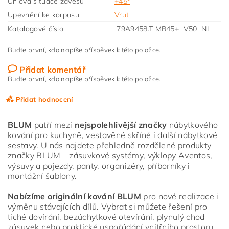
Úhlová situace závěsu
+45°
Upevnění ke korpusu
Vrut
Katalogové číslo
79A9458.T MB45+ V50 NI
Buďte první, kdo napíše příspěvek k této položce.
Přidat komentář
Buďte první, kdo napíše příspěvek k této položce.
Přidat hodnocení
BLUM
patří mezi
nejspolehlivější značky
nábytkového
kování pro kuchyně, vestavěné skříně i další nábytkové
sestavy. U nás najdete přehledně rozdělené produkty
značky BLUM – zásuvkové systémy, výklopy Aventos,
výsuvy a pojezdy, panty, organizéry, příborníky i
montážní šablony.
Nabízíme originální kování BLUM
pro nové realizace i
výměnu stávajících dílů. Vybrat si můžete řešení pro
tiché dovírání, bezúchytkové otevírání, plynulý chod
zásuvek nebo praktické uspořádání vnitřního prostoru.