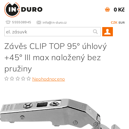
0 Kč
555508945
info@in-duro.cz
CZK
EUR
Závěs CLIP TOP 95° úhlový
+45° III max naložený bez
pružiny
Neohodnoceno