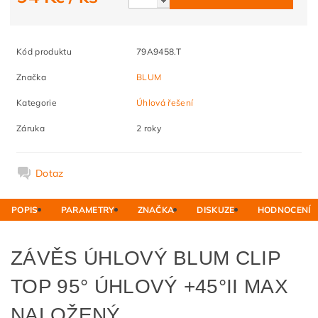
Kód produktu
79A9458.T
Značka
BLUM
Kategorie
Úhlová řešení
Záruka
2 roky
Dotaz
POPIS
PARAMETRY
ZNAČKA
DISKUZE
HODNOCENÍ
ZÁVĚS ÚHLOVÝ BLUM CLIP
TOP 95° ÚHLOVÝ +45°II MAX
NALOŽENÝ