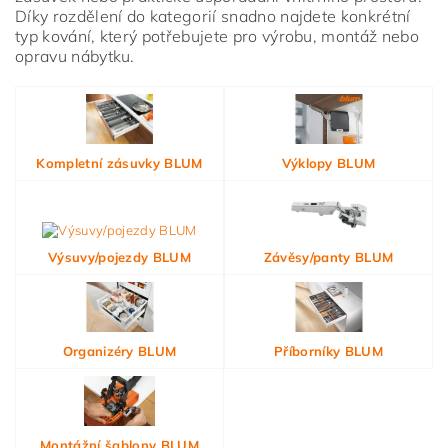
Díky rozdělení do kategorií snadno najdete konkrétní
typ kování, který potřebujete pro výrobu, montáž nebo
opravu nábytku.
Vložením hodnocení souhlasíte s
podmínkami ochrany
osobních údajů
Kompletní zásuvky BLUM
Výklopy BLUM
Výsuvy/pojezdy BLUM
Závěsy/panty BLUM
Organizéry BLUM
Příborníky BLUM
Montážní šablony BLUM