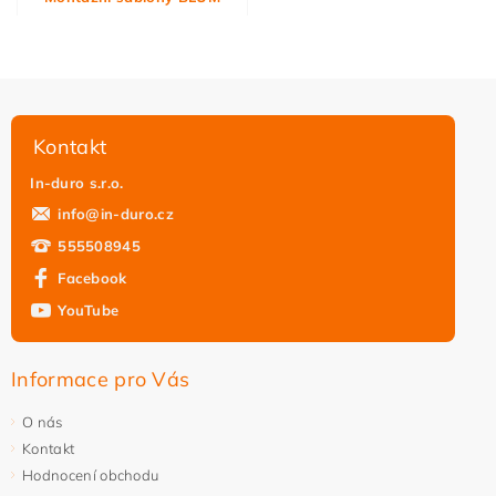
Kontakt
In-duro s.r.o.
info
@
in-duro.cz
555508945
Facebook
YouTube
Informace pro Vás
O nás
Kontakt
Hodnocení obchodu