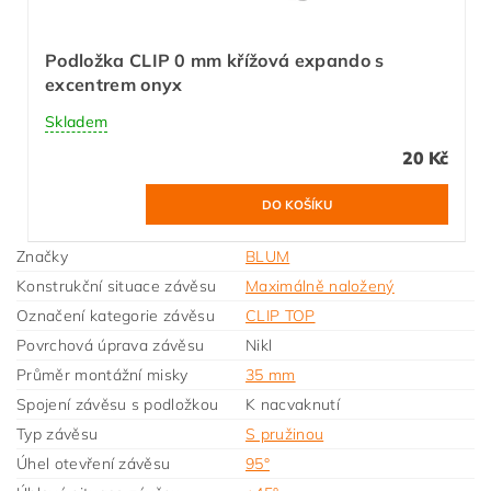
Podložka CLIP 0 mm křížová expando s
excentrem onyx
Skladem
20 Kč
Značky
BLUM
Konstrukční situace závěsu
Maximálně naložený
Označení kategorie závěsu
CLIP TOP
Povrchová úprava závěsu
Nikl
Průměr montážní misky
35 mm
Spojení závěsu s podložkou
K nacvaknutí
Typ závěsu
S pružinou
Úhel otevření závěsu
95°