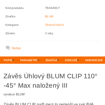
Kód produktu
79A5450.T
Značka
BLUM
Kategorie
Úhlová řešení
Záruka
2 roky
Dotaz
POPIS
PARAMETRY
ZNAČKA
DISKUZE
HODNOCENÍ
Závěs Úhlový BLUM CLIP 110°
-45° Max naložený III
výrobce BLUM
Závěs BLUM CLIP patří mezi to nejlepší ve své třídě.