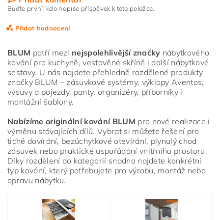
Buďte první, kdo napíše příspěvek k této položce.
Přidat hodnocení
BLUM
patří mezi
nejspolehlivější značky
nábytkového
kování pro kuchyně, vestavěné skříně i další nábytkové
sestavy. U nás najdete přehledně rozdělené produkty
značky BLUM – zásuvkové systémy, výklopy Aventos,
výsuvy a pojezdy, panty, organizéry, příborníky i
montážní šablony.
Nabízíme originální kování BLUM
pro nové realizace i
výměnu stávajících dílů. Vybrat si můžete řešení pro
tiché dovírání, bezúchytkové otevírání, plynulý chod
zásuvek nebo praktické uspořádání vnitřního prostoru.
Díky rozdělení do kategorií snadno najdete konkrétní
typ kování, který potřebujete pro výrobu, montáž nebo
opravu nábytku.
Vložením hodnocení souhlasíte s
podmínkami ochrany
osobních údajů