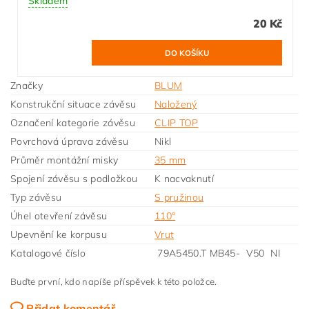
Skladem
20 Kč
Značky
BLUM
Konstrukční situace závěsu
Naložený
Označení kategorie závěsu
CLIP TOP
Povrchová úprava závěsu
Nikl
Průměr montážní misky
35 mm
Spojení závěsu s podložkou
K nacvaknutí
Typ závěsu
S pružinou
Úhel otevření závěsu
110°
Upevnění ke korpusu
Vrut
Katalogové číslo
79A5450.T MB45- V50 NI
Buďte první, kdo napíše příspěvek k této položce.
Přidat komentář