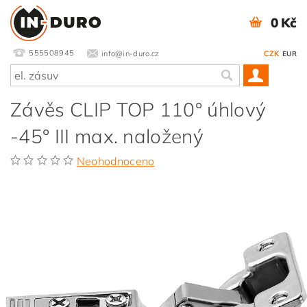
0 Kč
555508945
info@in-duro.cz
CZK
EUR
Závěs CLIP TOP 110° úhlový
-45° III max. naložený
Neohodnoceno