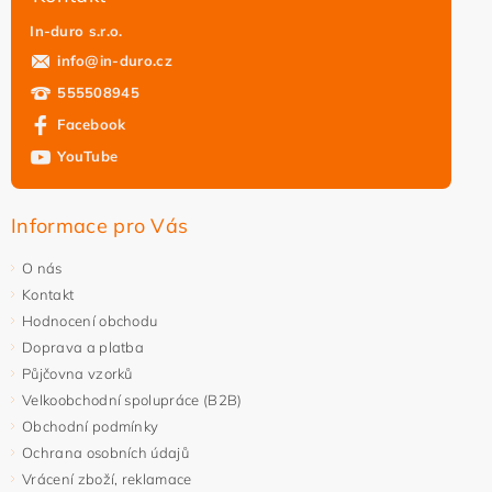
In-duro s.r.o.
info
@
in-duro.cz
555508945
Facebook
YouTube
Informace pro Vás
O nás
Kontakt
Hodnocení obchodu
Doprava a platba
Půjčovna vzorků
Velkoobchodní spolupráce (B2B)
Obchodní podmínky
Ochrana osobních údajů
Vrácení zboží, reklamace