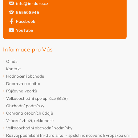
info
@
in-duro.cz
555508945
Facebook
YouTube
Informace pro Vás
O nás
Kontakt
Hodnocení obchodu
Doprava a platba
Půjčovna vzorků
Velkoobchodní spolupráce (B2B)
Obchodní podmínky
Ochrana osobních údajů
Vrácení zboží, reklamace
Velkoobchodní obchodní podmínky
Rozvoj podnikání In-duro s.r.o. - spolufinancováno Evropskou unií