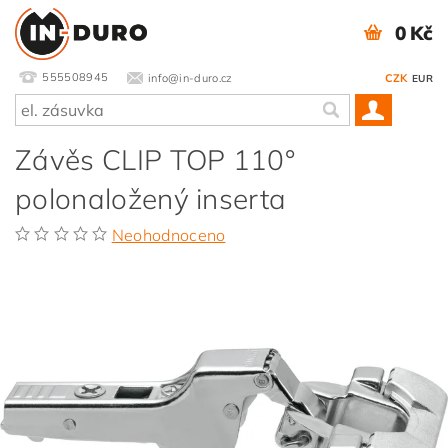
0 Kč
555508945
info@in-duro.cz
CZK
EUR
Závěs CLIP TOP 110°
polonaložený inserta
Neohodnoceno