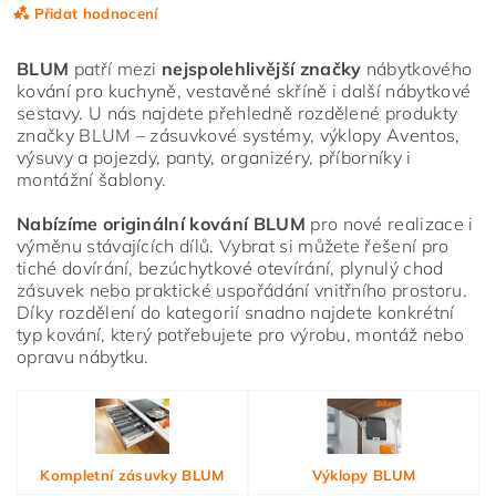
Přidat hodnocení
BLUM
patří mezi
nejspolehlivější značky
nábytkového
kování pro kuchyně, vestavěné skříně i další nábytkové
sestavy. U nás najdete přehledně rozdělené produkty
značky BLUM – zásuvkové systémy, výklopy Aventos,
výsuvy a pojezdy, panty, organizéry, příborníky i
montážní šablony.
Nabízíme originální kování BLUM
pro nové realizace i
výměnu stávajících dílů. Vybrat si můžete řešení pro
tiché dovírání, bezúchytkové otevírání, plynulý chod
zásuvek nebo praktické uspořádání vnitřního prostoru.
Díky rozdělení do kategorií snadno najdete konkrétní
typ kování, který potřebujete pro výrobu, montáž nebo
opravu nábytku.
Vložením hodnocení souhlasíte s
podmínkami ochrany
osobních údajů
Kompletní zásuvky BLUM
Výklopy BLUM