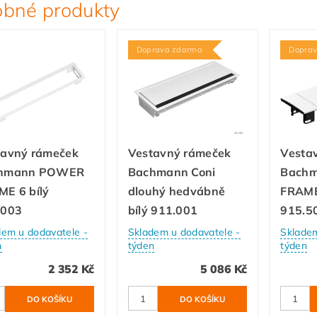
bné produkty
Doprava zdarma
Dopra
tavný rámeček
Vestavný rámeček
Vesta
hmann POWER
Bachmann Coni
Bach
E 6 bílý
dlouhý hedvábně
FRAME
.003
bílý 911.001
915.5
dem u dodavatele -
Skladem u dodavatele -
Skladem
n
týden
týden
2 352 Kč
5 086 Kč