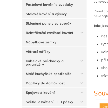
vyhovova
Postelové kování a zvedáky
Pokud po
Stolové kování a výsuvy
neváhejte
Skleněné panely za sporák
Jaké jsou
Rektifikační závěsné kování
des
Nábytkové zámky
ryc
Větrací mřížky
vol
při
Kabelové průchodky a
organizéry
vho
Malé kuchyňské spotřebiče
vše
Doplňky do domácnosti
Souv
Spojovací kování
Světla, osvětlení, LED pásky
Dop