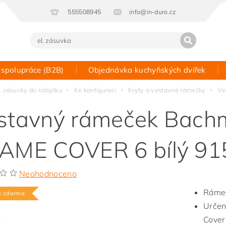
555508945
info@in-duro.cz
 spolupráce (B2B)
Objednávka kuchyňských dvířek
Kontakt
l. zásuvky do nábytku
Ke konfiguraci
Kryty a vestavné rámečky
Ve
stavný rámeček Bac
AME COVER 6 bílý 91
Neohodnoceno
Rámeč
a zdarma
Určen
Cover