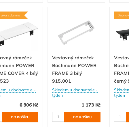
rava zdarma
Dopra
tavný rámeček
Vestavný rámeček
Vesta
hmann POWER
Bachmann POWER
Bach
ME COVER 4 bílý
FRAME 3 bílý
FRAM
.523
915.001
černý
dem u dodavatele -
Skladem u dodavatele -
Skladem
n
týden
týden
6 906 Kč
1 173 Kč