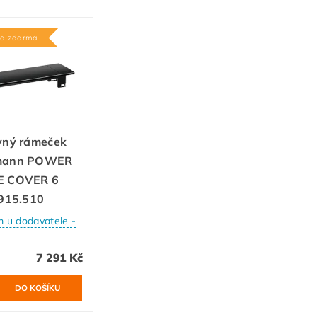
va zdarma
vný rámeček
mann POWER
E COVER 6
 915.510
 u dodavatele -
7 291 Kč