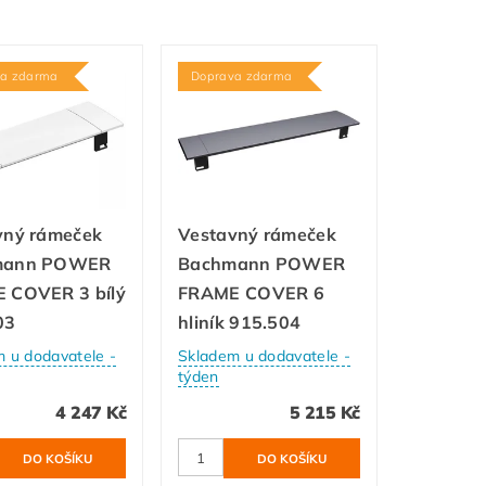
va zdarma
Doprava zdarma
vný rámeček
Vestavný rámeček
mann POWER
Bachmann POWER
 COVER 3 bílý
FRAME COVER 6
03
hliník 915.504
 u dodavatele -
Skladem u dodavatele -
týden
4 247 Kč
5 215 Kč