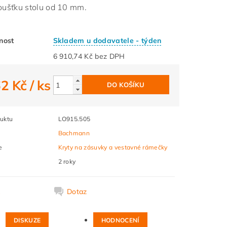
loušťku stolu od 10 mm.
nost
Skladem u dodavatele - týden
6 910,74 Kč bez DPH
62 Kč
/ ks
uktu
LO915.505
Bachmann
e
Kryty na zásuvky a vestavné rámečky
2 roky
k
Dotaz
DISKUZE
HODNOCENÍ