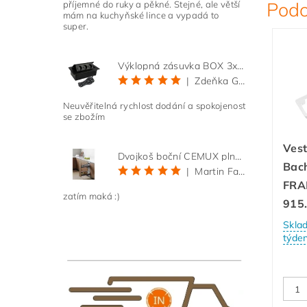
Podo
příjemné do ruky a pěkné. Stejné, ale větší
mám na kuchyňské lince a vypadá to
super.
Výklopná zásuvka BOX 3x 230V s 3m kabelem - černá
|
Zdeňka Gold
Neuvěřitelná rychlost dodání a spokojenost
se zbožím
Ves
Dvojkoš boční CEMUX plné dno 3D, s tlumením antracit 200 mm
Bac
|
Martin Faltus
FRAM
zatím maká :)
915
Skla
týde