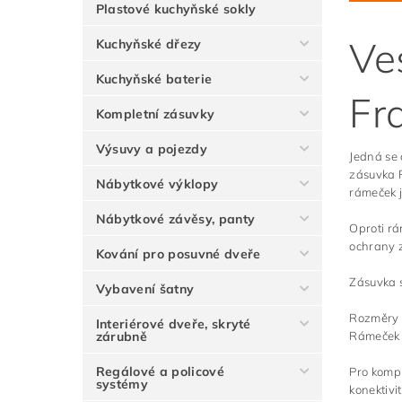
Plastové kuchyňské sokly
Ve
Kuchyňské dřezy
Kuchyňské baterie
Fr
Kompletní zásuvky
Výsuvy a pojezdy
Jedná se
zásuvka R
Nábytkové výklopy
rámeček 
Nábytkové závěsy, panty
Oproti rá
ochrany z
Kování pro posuvné dveře
Zásuvka 
Vybavení šatny
Rozměry r
Interiérové dveře, skryté
zárubně
Rámeček s
Regálové a policové
Pro kompl
systémy
konektivi