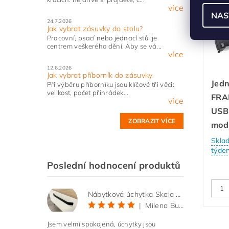
více
Dop
NAS
24.7.2026
Jak vybrat zásuvky do stolu?
Pracovní, psací nebo jednací stůl je
centrem veškerého dění. Aby se vá...
více
12.6.2026
Jak vybrat příborník do zásuvky
Jed
Při výběru příborníku jsou klíčové tři věci:
velikost, počet přihrádek...
FRA
více
USB-
ZOBRAZIT VÍCE
mod
Skla
týde
Poslední hodnocení produktů
Nábytková úchytka Skala černá matná
|
Milena Bučková
Jsem velmi spokojená, úchytky jsou