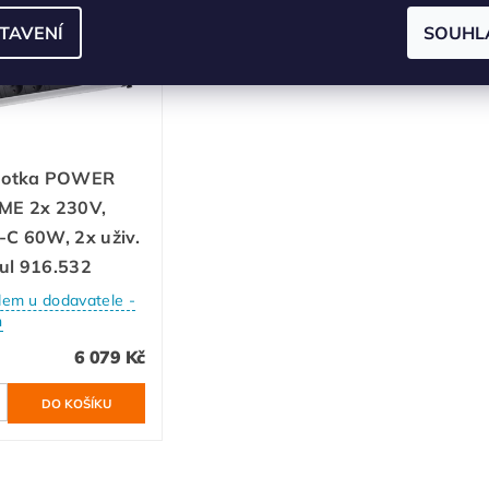
rava zdarma
TAVENÍ
SOUHL
notka POWER
ME 2x 230V,
C 60W, 2x uživ.
ul 916.532
dem u dodavatele -
n
6 079 Kč