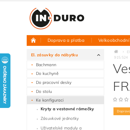
Doprava a platba
Velkoobchodní
Půjčovna vzorků
Hodnocení obchodu
E
El. zásuvky do nábytku
915.524
Ve
Bachmann
Do kuchyně
FR
Do pracovní desky
Do stolu
Ke konfiguraci
Kryty a vestavné rámečky
Doprav
Zásuvkové jednotky
Uživatelské moduly a