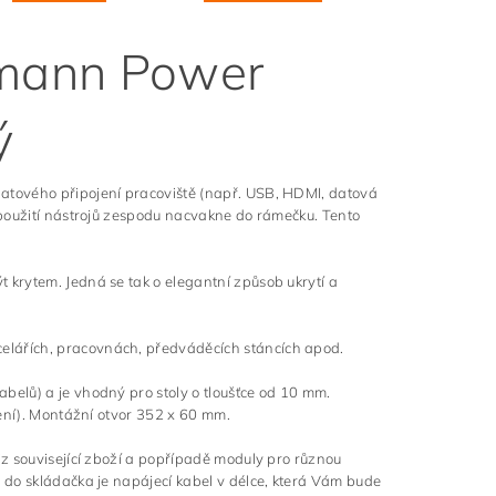
mann Power
ý
atového připojení pracoviště (např. USB, HDMI, datová
 použití nástrojů zespodu nacvakne do rámečku. Tento
krytem. Jedná se tak o elegantní způsob ukrytí a
lářích, pracovnách, předváděcích stáncích apod.
elů) a je vhodný pro stoly o tloušťce od 10 mm.
lení). Montážní otvor 352 x 60 mm.
z související zboží a popřípadě moduly pro různou
 do skládačka je napájecí kabel v délce, která Vám bude