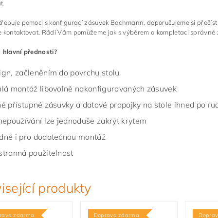
t.
třebuje pomoci s konfigurací zásuvek Bachmann, doporučujeme si přečís
 kontaktovat. Rádi Vám pomůžeme jak s výběrem a kompletaci správné zás
 hlavní přednosti?
ign, začleněním do povrchu stolu
hlá montáž libovolně nakonfigurovaných zásuvek
ně přístupné zásuvky a datové propojky na stole ihned po ru
 nepoužívání lze jednoduše zakrýt krytem
dné i pro dodatečnou montáž
stranná použitelnost
isející produkty
rava zdarma
Doprava zdarma
Dopra