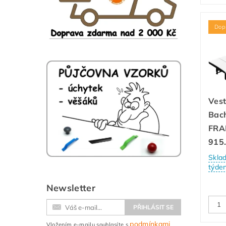
Dop
Ves
Bac
FRA
915
Skla
týde
Newsletter
podmínkami
Vložením e-mailu souhlasíte s