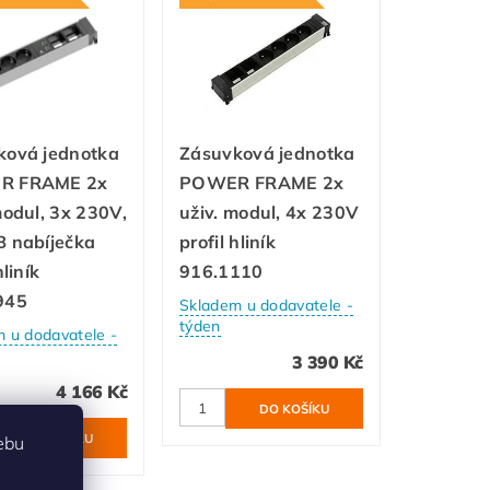
ková jednotka
Zásuvková jednotka
R FRAME 2x
POWER FRAME 2x
modul, 3x 230V,
uživ. modul, 4x 230V
B nabíječka
profil hliník
hliník
916.1110
945
Skladem u dodavatele -
týden
 u dodavatele -
3 390 Kč
4 166 Kč
ebu