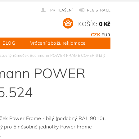
PŘIHLÁŠENÍ
REGISTRACE
KOŠÍK:
0 Kč
CZK
EUR
BLOG
Vrácení zboží, reklamace
stavný rámeček Bachmann POWER FRAME COVER 6 bílý
hmann POWER
5.524
ek Power Frame - bílý (podobný RAL 9010).
ý pro 6 násobné jednotky Power Frame
.