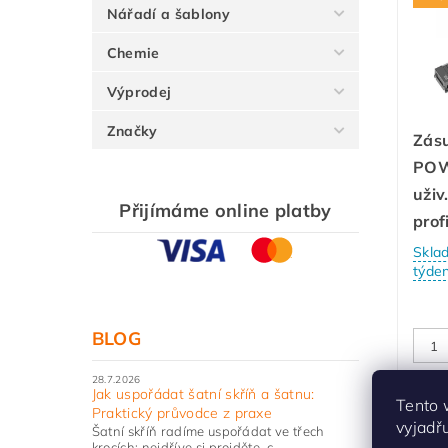
Nářadí a šablony
Chemie
Výprodej
Značky
Zás
POW
uživ
Přijímáme online platby
prof
Skla
týde
BLOG
28.7.2026
Jak uspořádat šatní skříň a šatnu:
Tento 
Praktický průvodce z praxe
vyjadř
Šatní skříň radíme uspořádat ve třech
krocích: nejdříve si projděte, c...