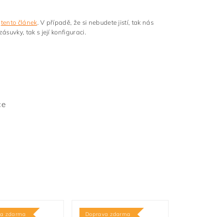
t
tento článek
. V případě, že si nebudete jistí, tak nás
uvky, tak s její konfiguraci.
ce
va zdarma
Doprava zdarma