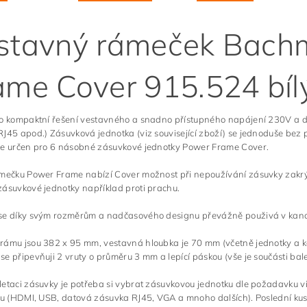
stavný rámeček Bach
ame Cover 915.524 bíl
 o kompaktní řešení vestavného a snadno přístupného napájení 230V a d
J45 apod.) Zásuvková jednotka (viz související zboží) se jednoduše bez
je určen pro 6 násobné zásuvkové jednotky Power Frame Cover.
mečku Power Frame nabízí Cover možnost při nepoužívání zásuvky zakrýt 
ásuvkové jednotky například proti prachu.
se díky svým rozměrům a nadčasového designu převážně použivá v kance
ámu jsou 382 x 95 mm, vestavná hloubka je 70 mm (včetně jednotky a kab
e připevňuji 2 vruty o průměru 3 mm a lepící páskou (vše je součásti ba
etaci zásuvky je potřeba si vybrat zásuvkovou jednotku dle požadavku vi
tu (HDMI, USB, datová zásuvka RJ45, VGA a mnoho dalších). Poslední kus