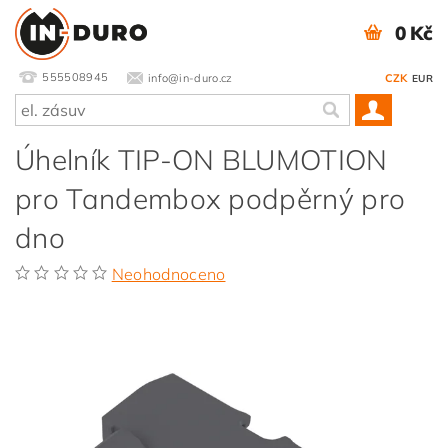
0 Kč
555508945
info@in-duro.cz
CZK
EUR
Úhelník TIP-ON BLUMOTION
pro Tandembox podpěrný pro
dno
Neohodnoceno