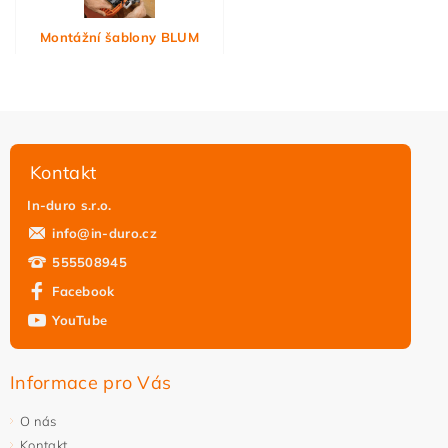
Montážní šablony BLUM
Kontakt
In-duro s.r.o.
info
@
in-duro.cz
555508945
Facebook
YouTube
Informace pro Vás
O nás
Kontakt