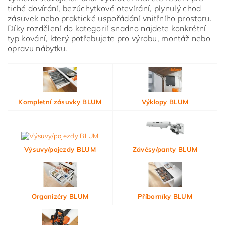
tiché dovírání, bezúchytkové otevírání, plynulý chod
zásuvek nebo praktické uspořádání vnitřního prostoru.
Díky rozdělení do kategorií snadno najdete konkrétní
typ kování, který potřebujete pro výrobu, montáž nebo
opravu nábytku.
Vložením hodnocení souhlasíte s
podmínkami ochrany
osobních údajů
Kompletní zásuvky BLUM
Výklopy BLUM
Výsuvy/pojezdy BLUM
Závěsy/panty BLUM
Organizéry BLUM
Příborníky BLUM