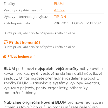
Značky
BLUM
Výsuvy - systém výsuvů
Antaro
Výsuvy - technologie výsuvu
TIP-ON
Katalogové číslo
Z96.2011 BOD-ST 250R737
Buďte první, kdo napíše příspěvek k této položce.
Přidat komentář
Buďte první, kdo napíše příspěvek k této položce.
Přidat hodnocení
BLUM
patří mezi
nejspolehlivější značky
nábytkového
kování pro kuchyně, vestavěné skříně i další nábytkové
sestavy. U nás najdete přehledně rozdělené produkty
značky BLUM – zásuvkové systémy, výklopy Aventos,
výsuvy a pojezdy, panty, organizéry, příborníky i
montážní šablony.
Nabízíme originální kování BLUM
pro nové realizace i
výměnu stávajících dílů. Vybrat si můžete řešení pro