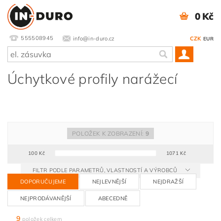
0 Kč
555508945
info@in-duro.cz
CZK
EUR
Úchytkové profily narážecí
POLOŽEK K ZOBRAZENÍ:
9
100
Kč
1071
Kč
FILTR PODLE PARAMETRŮ, VLASTNOSTÍ A VÝROBCŮ
DOPORUČUJEME
NEJLEVNĚJŠÍ
NEJDRAŽŠÍ
NEJPRODÁVANĚJŠÍ
ABECEDNĚ
9
položek celkem