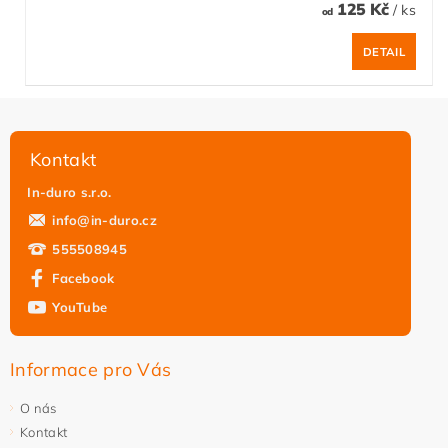
125 Kč
/ ks
od
DETAIL
Kontakt
In-duro s.r.o.
info
@
in-duro.cz
555508945
Facebook
YouTube
Informace pro Vás
O nás
Kontakt