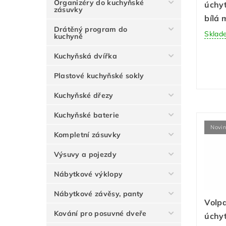
Organizéry do kuchyňské
úchyt
zásuvky
bílá
Drátěný program do
Sklad
kuchyně
Kuchyňská dvířka
Plastové kuchyňské sokly
Kuchyňské dřezy
Kuchyňské baterie
Novi
Kompletní zásuvky
Výsuvy a pojezdy
Nábytkové výklopy
Nábytkové závěsy, panty
Volp
Kování pro posuvné dveře
úchyt