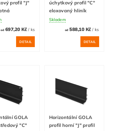
ový profil "J"
úchytkový profil "C"
atná
eloxovaný hliník
m
Skladem
697,20 Kč
588,10 Kč
/ ks
/ ks
od
od
DETAIL
DETAIL
ontální GOLA
Horizontální GOLA
 středový "C"
profil horní "J" profil