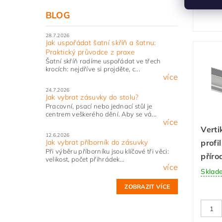
BLOG
28.7.2026
Jak uspořádat šatní skříň a šatnu:
Praktický průvodce z praxe
Šatní skříň radíme uspořádat ve třech
krocích: nejdříve si projděte, c...
více
24.7.2026
Jak vybrat zásuvky do stolu?
Pracovní, psací nebo jednací stůl je
centrem veškerého dění. Aby se vá...
více
Vert
12.6.2026
profi
Jak vybrat příborník do zásuvky
Při výběru příborníku jsou klíčové tři věci:
příro
velikost, počet přihrádek...
více
Sklad
ZOBRAZIT VÍCE