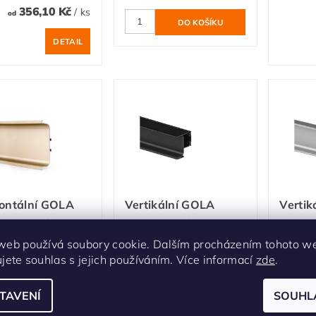
356,10 Kč
/ ks
od
DETAIL
zontální GOLA
Vertikální GOLA
Vertik
l středový "C"
profil krajní 2,55 m
profil
l 3,9 m zlatá
černá matná
m přír
web používá soubory cookie. Dalším procházením tohoto w
ujete souhlas s jejich používáním. Více informací
zde
.
a
Skladem
Sklade
em
1 168 Kč
/ ks
TAVENÍ
SOUHL
1 084 Kč
/ ks