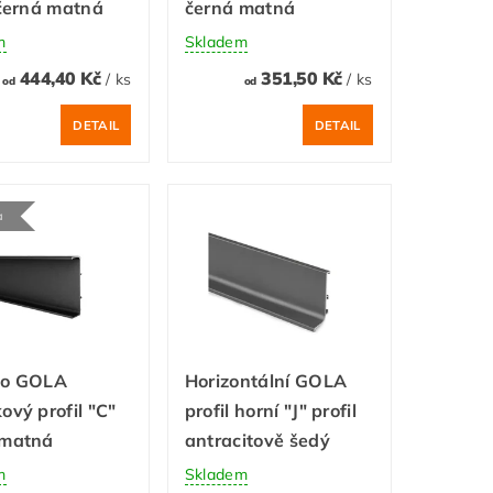
 černá matná
černá matná
m
Skladem
444,40 Kč
351,50 Kč
/ ks
/ ks
od
od
DETAIL
DETAIL
a
to GOLA
Horizontální GOLA
ový profil "C"
profil horní "J" profil
 matná
antracitově šedý
m
Skladem