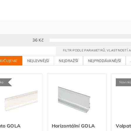
36
Kč
FILTR PODLE PARAMETRŮ, VLASTNOSTÍ
RUČUJEME
NEJLEVNĚJŠÍ
NEJDRAŽŠÍ
NEJPRODÁVANĚJŠÍ
nka
Novink
ato GOLA
Horizontální GOLA
Volpa