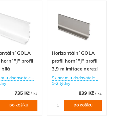
zontální GOLA
Horizontální GOLA
 horní "J" profil
profil horní "J" profil
 bílá
3,9 m imitace nerezi
em u dodavatele -
Skladem u dodavatele -
dny
1-2 týdny
735 Kč
839 Kč
/ ks
/ ks