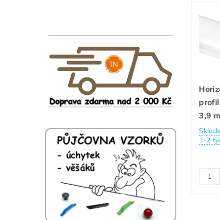
Hori
profil
3,9 m
Sklad
1-2 tý