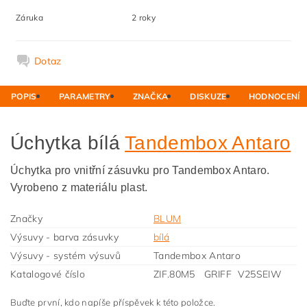
Záruka
2 roky
Dotaz
POPIS
PARAMETRY
ZNAČKA
DISKUZE
HODNOCENÍ
Úchytka bílá
Tandembox Antaro
Úchytka pro vnitřní zásuvku pro Tandembox Antaro.
Vyrobeno z materiálu plast.
Značky
BLUM
Výsuvy - barva zásuvky
bílá
Výsuvy - systém výsuvů
Tandembox Antaro
Katalogové číslo
ZIF.80M5 GRIFF V25SEIW
Buďte první, kdo napíše příspěvek k této položce.