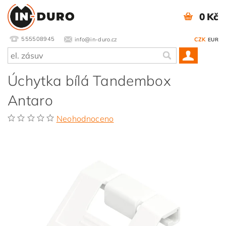
0 Kč
555508945
info@in-duro.cz
CZK
EUR
Úchytka bílá Tandembox
Antaro
Neohodnoceno