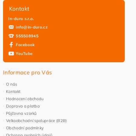
Kontakt
In-duro s.r.o.
info
@
in-duro.cz
555508945
Facebook
YouTube
Informace pro Vás
O nás
Kontakt
Hodnocení obchodu
Doprava a platba
Půjčovna vzorků
Velkoobchodní spolupráce (B2B)
Obchodní podmínky
Ochrana osobních údajů