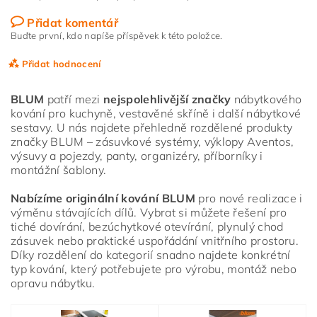
Přidat komentář
Buďte první, kdo napíše příspěvek k této položce.
Přidat hodnocení
BLUM
patří mezi
nejspolehlivější značky
nábytkového
kování pro kuchyně, vestavěné skříně i další nábytkové
sestavy. U nás najdete přehledně rozdělené produkty
značky BLUM – zásuvkové systémy, výklopy Aventos,
výsuvy a pojezdy, panty, organizéry, příborníky i
montážní šablony.
Nabízíme originální kování BLUM
pro nové realizace i
výměnu stávajících dílů. Vybrat si můžete řešení pro
tiché dovírání, bezúchytkové otevírání, plynulý chod
zásuvek nebo praktické uspořádání vnitřního prostoru.
Díky rozdělení do kategorií snadno najdete konkrétní
typ kování, který potřebujete pro výrobu, montáž nebo
opravu nábytku.
Vložením hodnocení souhlasíte s
podmínkami ochrany
osobních údajů