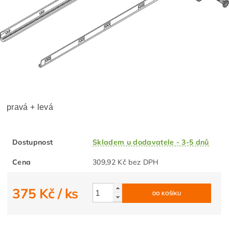
pravá + levá
Dostupnost
Skladem u dodavatele - 3-5 dnů
Cena
309,92 Kč bez DPH
375 Kč
/ ks