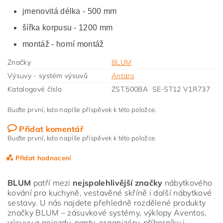
jmenovitá délka - 500 mm
šířka korpusu - 1200 mm
montáž - horní montáž
Značky
BLUM
Výsuvy - systém výsuvů
Antaro
Katalogové číslo
ZST.500BA SE-ST12 V1R737
Buďte první, kdo napíše příspěvek k této položce.
Přidat komentář
Buďte první, kdo napíše příspěvek k této položce.
Přidat hodnocení
BLUM
patří mezi
nejspolehlivější značky
nábytkového
kování pro kuchyně, vestavěné skříně i další nábytkové
sestavy. U nás najdete přehledně rozdělené produkty
značky BLUM – zásuvkové systémy, výklopy Aventos,
výsuvy a pojezdy, panty, organizéry, příborníky i