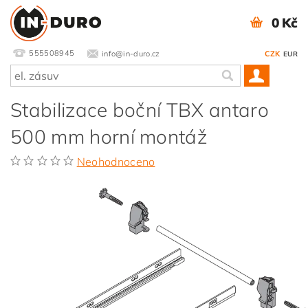
0 Kč
555508945
info@in-duro.cz
CZK
EUR
Stabilizace boční TBX antaro
500 mm horní montáž
Neohodnoceno