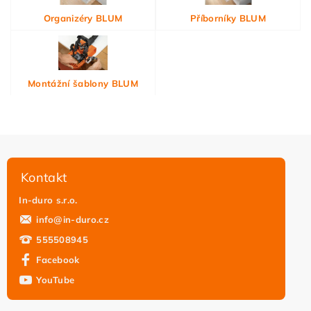
Organizéry BLUM
Příborníky BLUM
Montážní šablony BLUM
Kontakt
In-duro s.r.o.
info
@
in-duro.cz
555508945
Facebook
YouTube