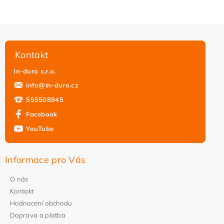
Kontakt
In-duro s.r.o.
info
@
in-duro.cz
555508945
Facebook
YouTube
Informace pro Vás
O nás
Kontakt
Hodnocení obchodu
Doprava a platba