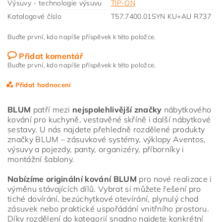
Výsuvy - technologie výsuvu
TIP-ON
Katalogové číslo
T57.7400.01SYN KU+AU R737
Buďte první, kdo napíše příspěvek k této položce.
Přidat komentář
Buďte první, kdo napíše příspěvek k této položce.
Přidat hodnocení
BLUM
patří mezi
nejspolehlivější značky
nábytkového
kování pro kuchyně, vestavěné skříně i další nábytkové
sestavy. U nás najdete přehledně rozdělené produkty
značky BLUM – zásuvkové systémy, výklopy Aventos,
výsuvy a pojezdy, panty, organizéry, příborníky i
montážní šablony.
Nabízíme originální kování BLUM
pro nové realizace i
výměnu stávajících dílů. Vybrat si můžete řešení pro
tiché dovírání, bezúchytkové otevírání, plynulý chod
zásuvek nebo praktické uspořádání vnitřního prostoru.
Díky rozdělení do kategorií snadno najdete konkrétní