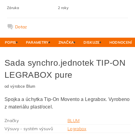
Záruka
2 roky
Dotaz
POPIS
PARAMETRY
ZNAČKA
DISKUZE
HODNOCENÍ
Sada synchro.jednotek TIP-ON
LEGRABOX pure
od výrobce Blum
Spojka a úchytka Tip-On Movento a Legrabox. Vyrobeno
z materiálu plast/ocel.
Značky
BLUM
Výsuvy - systém výsuvů
Legrabox