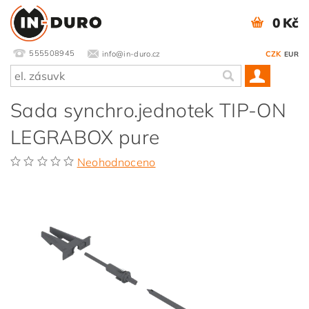
0 Kč
555508945
info@in-duro.cz
CZK
EUR
Sada synchro.jednotek TIP-ON
LEGRABOX pure
Neohodnoceno