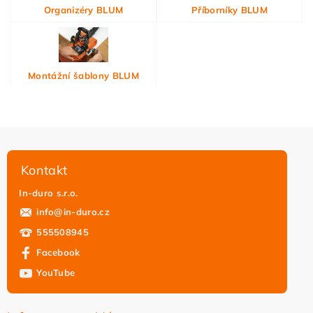
Organizéry BLUM
Příborníky BLUM
Montážní šablony BLUM
Kontakt
In-duro s.r.o.
info
@
in-duro.cz
555508945
Facebook
YouTube