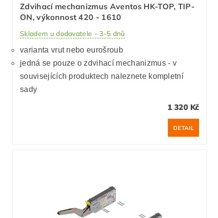
Zdvihací mechanizmus Aventos HK-TOP, TIP-
ON, výkonnost 420 - 1610
Skladem u dodavatele - 3-5 dnů
varianta vrut nebo eurošroub
jedná se pouze o zdvihací mechanizmus - v
souvisejících produktech naleznete kompletní
sady
1 320 Kč
DETAIL