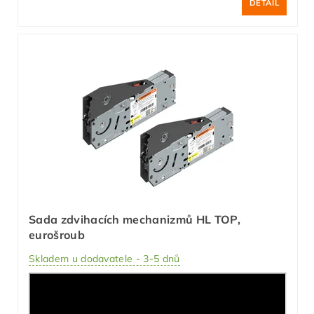
DETAIL
Sada zdvihacích mechanizmů HL TOP,
eurošroub
Skladem u dodavatele - 3-5 dnů