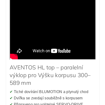
AVENTOS HL top – paralelní
výklop pro Výšku korpusu 300–
589 mm
✔
Tiché dovírání BLUMOTION a plynulý chod
✔
Dvířka se zvedají souběžně s korpusem
✔
Připraveno pro volitelné SERVO-DRIVE