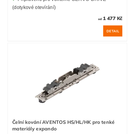
(dotykové otevírání)
1 477 Kč
od
DETAIL
Čelní kování AVENTOS HS/HL/HK pro tenké
materiály expando