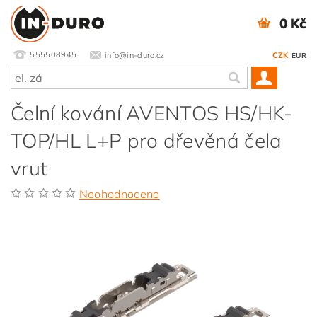
0 Kč
555508945
info@in-duro.cz
CZK
EUR
Čelní kování AVENTOS HS/HK-
TOP/HL L+P pro dřevěná čela
vrut
Neohodnoceno