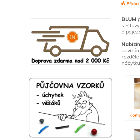
Přidat
BLUM
p
sestavy
a pojez
Nabízí
dovírán
rozděle
nábytku
Vlože
Komp