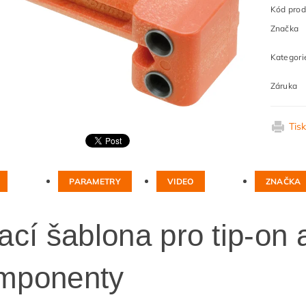
Kód prod
Značka
Kategori
Záruka
Tis
PARAMETRY
VIDEO
ZNAČKA
ací šablona pro tip-on 
mponenty