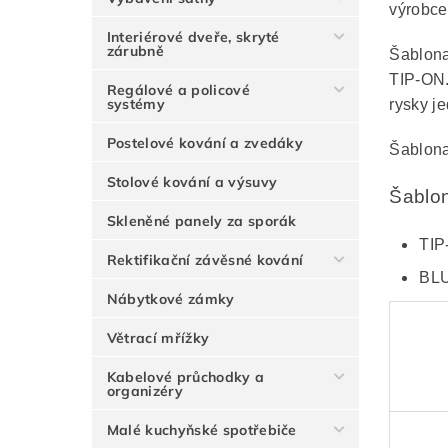
výrobc
Interiérové dveře, skryté
zárubně
Šablona
TIP-ON.
Regálové a policové
systémy
rysky j
Postelové kování a zvedáky
Šablona
Stolové kování a výsuvy
Šablon
Skleněné panely za sporák
TIP
Rektifikační závěsné kování
BL
Nábytkové zámky
Větrací mřížky
Kabelové průchodky a
organizéry
Malé kuchyňské spotřebiče