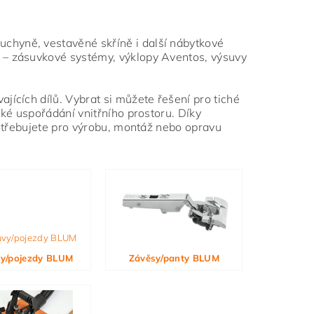
chyně, vestavěné skříně i další nábytkové
 – zásuvkové systémy, výklopy Aventos, výsuvy
jících dílů. Vybrat si můžete řešení pro tiché
ké uspořádání vnitřního prostoru. Díky
potřebujete pro výrobu, montáž nebo opravu
y/pojezdy BLUM
Závěsy/panty BLUM