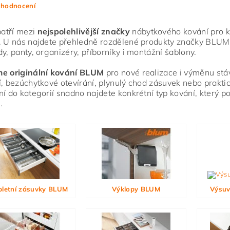
 hodnocení
atří mezi
nejspolehlivější značky
nábytkového kování pro ku
. U nás najdete přehledně rozdělené produkty značky BLUM
dy, panty, organizéry, příborníky i montážní šablony.
me originální kování BLUM
pro nové realizace i výměnu stáva
í, bezúchytkové otevírání, plynulý chod zásuvek nebo praktic
ní do kategorií snadno najdete konkrétní typ kování, který 
.
ním hodnocení souhlasíte s
podmínkami ochrany osobních údajů
letní zásuvky BLUM
Výklopy BLUM
Výsuv