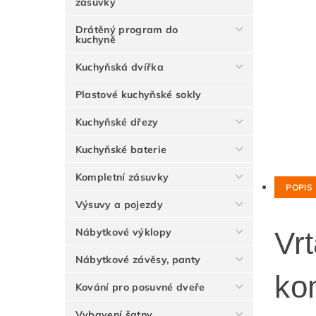
zásuvky
Drátěný program do
kuchyně
Kuchyňská dvířka
Plastové kuchyňské sokly
Kuchyňské dřezy
Kuchyňské baterie
Kompletní zásuvky
POPIS
Výsuvy a pojezdy
Nábytkové výklopy
Vrt
Nábytkové závěsy, panty
ko
Kování pro posuvné dveře
Vybavení šatny