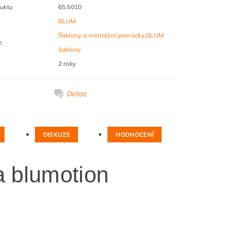
uktu
65.5010
BLUM
Šablony a montážní pomůcky
,
BLUM
e
šablony
2 roky
k
Dotaz
DISKUZE
HODNOCENÍ
a blumotion