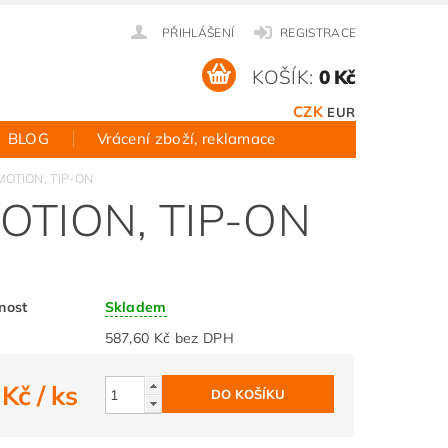
PŘIHLÁŠENÍ
REGISTRACE
KOŠÍK:
0 Kč
CZK
EUR
BLOG
Vrácení zboží, reklamace
UMOTION, TIP-ON
MOTION, TIP-ON
nost
Skladem
587,60 Kč bez DPH
 Kč
/ ks