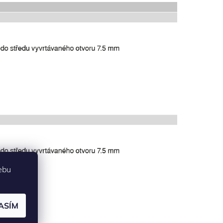
ebu
ASÍM