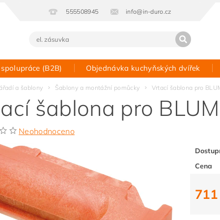
555508945
info@in-duro.cz
 spolupráce (B2B)
Objednávka kuchyňských dvířek
Kontakt
ářadí a šablony
Šablony a montážní pomůcky
Vrtací šablona pro BL
tací šablona pro BLU
Neohodnoceno
Dostup
Cena
711