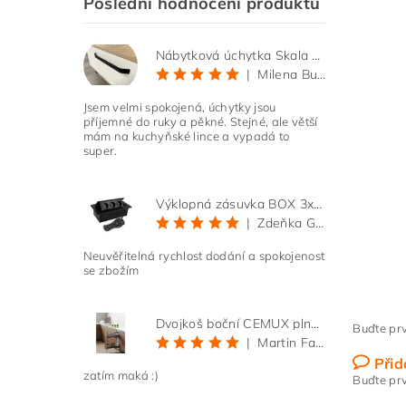
Poslední hodnocení produktů
Nábytková úchytka Skala černá matná
|
Milena Bučková
Jsem velmi spokojená, úchytky jsou
příjemné do ruky a pěkné. Stejné, ale větší
mám na kuchyňské lince a vypadá to
super.
Výklopná zásuvka BOX 3x 230V s 3m kabelem - černá
|
Zdeňka Gold
Neuvěřitelná rychlost dodání a spokojenost
se zbožím
Dvojkoš boční CEMUX plné dno 3D, s tlumením antracit 200 mm
Buďte prv
|
Martin Faltus
Přid
zatím maká :)
Buďte prv