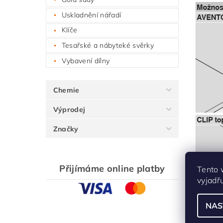
Uskladnění nářadí
Klíče
Tesařské a nábyteké svěrky
Vybavení dílny
Chemie
Výprodej
Značky
Přijímáme online platby
Tento 
vyjadř
NAS