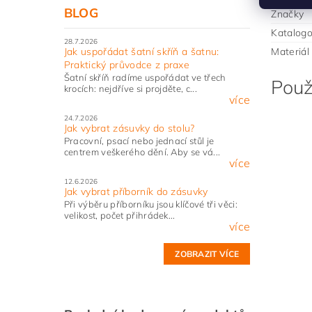
BLOG
Značky
Katalogo
28.7.2026
Materiál
Jak uspořádat šatní skříň a šatnu:
Praktický průvodce z praxe
Šatní skříň radíme uspořádat ve třech
Použ
krocích: nejdříve si projděte, c...
více
24.7.2026
Jak vybrat zásuvky do stolu?
Pracovní, psací nebo jednací stůl je
centrem veškerého dění. Aby se vá...
více
12.6.2026
Jak vybrat příborník do zásuvky
Při výběru příborníku jsou klíčové tři věci:
velikost, počet přihrádek...
více
ZOBRAZIT VÍCE