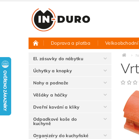
Doprava a platba
Velkoobchodní
Půjčovna vzorků
Hodnocení obchodu
N
El. zásuvky do nábytku
Vr
Úchytky a knopky
Nohy a podnože
Věšáky a háčky
Dveřní kování a kliky
Odpadkové koše do
kuchyně
Organizéry do kuchyňské