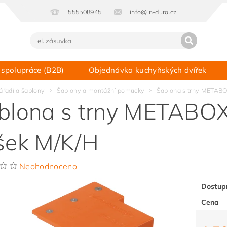
555508945
info@in-duro.cz
 spolupráce (B2B)
Objednávka kuchyňských dvířek
Kontakt
ářadí a šablony
Šablony a montážní pomůcky
Šablona s trny METABO
blona s trny METABO
šek M/K/H
Neohodnoceno
Dostup
Cena