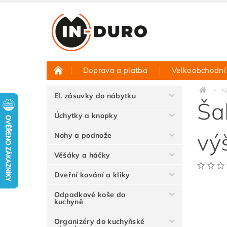
Doprava a platba
Velkoobchodní
Půjčovna vzorků
Hodnocení obchodu
N
El. zásuvky do nábytku
Ša
Úchytky a knopky
vý
Nohy a podnože
Věšáky a háčky
Dveřní kování a kliky
Odpadkové koše do
kuchyně
Organizéry do kuchyňské