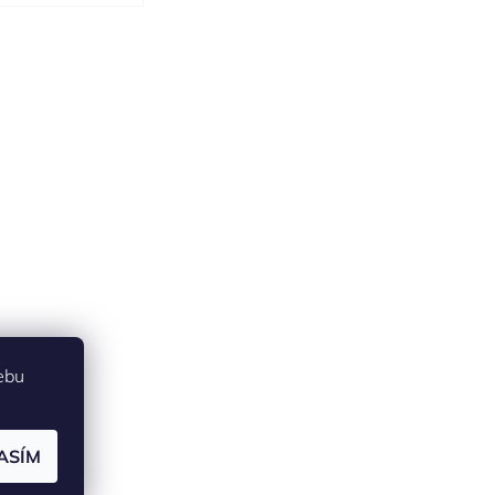
ebu
ASÍM