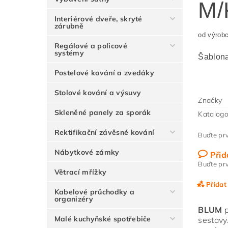
M/
Interiérové dveře, skryté
zárubně
od výrob
Regálové a policové
systémy
Šablona 
Postelové kování a zvedáky
Stolové kování a výsuvy
Značky
Skleněné panely za sporák
Katalogo
Rektifikační závěsné kování
Buďte prv
Nábytkové zámky
Přid
Buďte prv
Větrací mřížky
Přidat
Kabelové průchodky a
organizéry
BLUM
p
Malé kuchyňské spotřebiče
sestavy