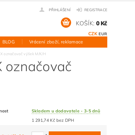
PŘIHLÁŠENÍ
REGISTRACE
KOŠÍK:
0 Kč
CZK
EUR
BLOG
Vrácení zboží, reklamace
X označovač výšek M/K/H
X označovač
nost
Skladem u dodavatele - 3-5 dnů
1 291,74 Kč bez DPH