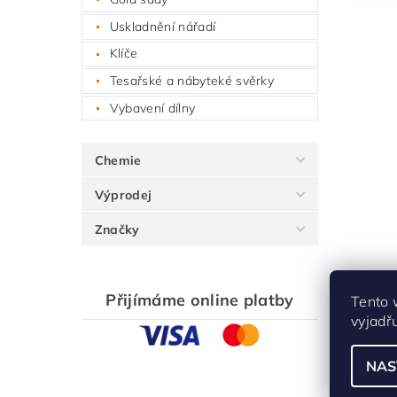
Uskladnění nářadí
Klíče
Tesařské a nábyteké svěrky
Vybavení dílny
Chemie
Výprodej
Značky
Přijímáme online platby
Tento 
vyjadř
NAS