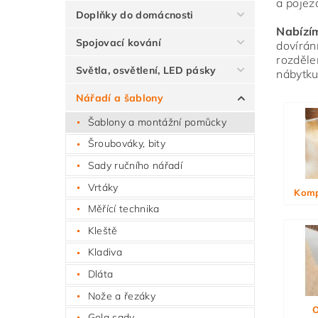
a pojez
Doplňky do domácnosti
Nabízí
Spojovací kování
dovírán
rozděle
Světla, osvětlení, LED pásky
nábytku
Nářadí a šablony
Vlože
Šablony a montážní pomůcky
Šroubováky, bity
Sady ručního nářadí
Vrtáky
Komp
Měřící technika
Kleště
Kladiva
Dláta
Nože a řezáky
O
Gola sady