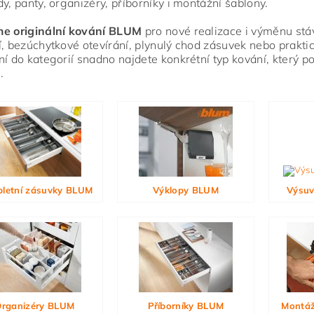
dy, panty, organizéry, příborníky i montážní šablony.
me originální kování BLUM
pro nové realizace i výměnu stáva
í, bezúchytkové otevírání, plynulý chod zásuvek nebo praktic
ní do kategorií snadno najdete konkrétní typ kování, který 
.
ním hodnocení souhlasíte s
podmínkami ochrany osobních údajů
letní zásuvky BLUM
Výklopy BLUM
Výsuv
rganizéry BLUM
Příborníky BLUM
Montáž