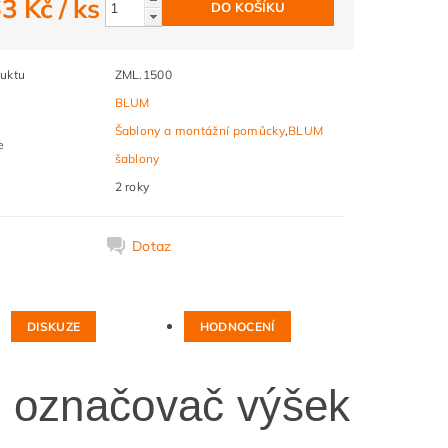
63 Kč
/ ks
uktu
ZML.1500
BLUM
Šablony a montážní pomůcky
,
BLUM
e
šablony
2 roky
k
Dotaz
DISKUZE
HODNOCENÍ
 označovač výšek