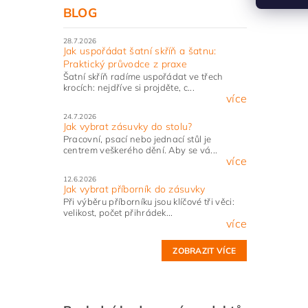
BLOG
28.7.2026
Jak uspořádat šatní skříň a šatnu:
Praktický průvodce z praxe
Šatní skříň radíme uspořádat ve třech
krocích: nejdříve si projděte, c...
více
24.7.2026
Jak vybrat zásuvky do stolu?
Pracovní, psací nebo jednací stůl je
centrem veškerého dění. Aby se vá...
více
12.6.2026
Jak vybrat příborník do zásuvky
Při výběru příborníku jsou klíčové tři věci:
velikost, počet přihrádek...
více
ZOBRAZIT VÍCE