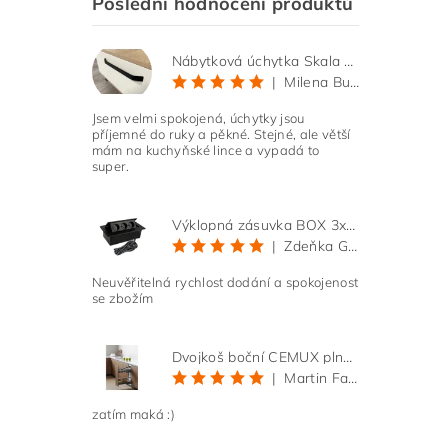
Poslední hodnocení produktů
Nábytková úchytka Skala černá matná
|
Milena Bučková
Jsem velmi spokojená, úchytky jsou
příjemné do ruky a pěkné. Stejné, ale větší
mám na kuchyňské lince a vypadá to
super.
Výklopná zásuvka BOX 3x 230V s 3m kabelem - černá
|
Zdeňka Gold
Neuvěřitelná rychlost dodání a spokojenost
se zbožím
Dvojkoš boční CEMUX plné dno 3D, s tlumením antracit 200 mm
|
Martin Faltus
zatím maká :)