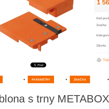
1 5
Kód prod
Značka
Kategori
Záruka
Tis
PARAMETRY
ZNAČKA
blona s trny METABOX