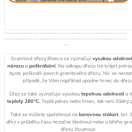
------------------------------------------------------------------
------------------------------------------------------------------
---
Granitové dřezy Blanco se vyznačují
vysokou odolnost
nárazu
a
poškrábání
. Na odkapu dřezu lze krájet potra
byste poškodili povrch granitového dřezu. Nic se nestan
případě, že Vám například upadne hrnec do dřezu
Dřez se také vyznačuje vysokou
tepelnou odolností
a 
teploty 280°C.
Teplá pánev nebo hrnec, tak není žádný 
Také se můžete spolehnout na
barevnou stálost
, tzn.
dřez v průběhu času nezačne blednout nebo u bílého gr
dřezu žloutnout.