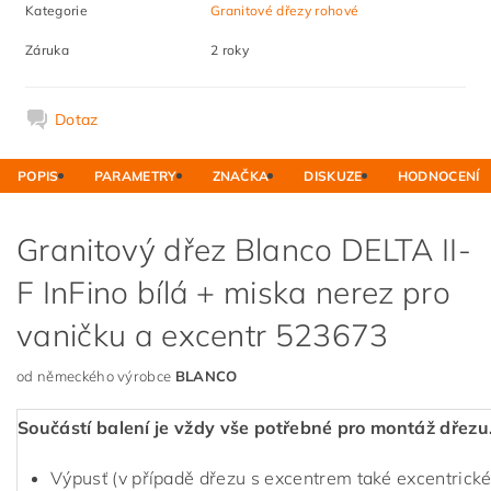
Kategorie
Granitové dřezy rohové
Záruka
2 roky
Dotaz
POPIS
PARAMETRY
ZNAČKA
DISKUZE
HODNOCENÍ
Granitový dřez Blanco DELTA II-
F InFino bílá + miska nerez pro
vaničku a excentr 523673
od německého výrobce
BLANCO
Součástí balení je vždy vše potřebné pro montáž dřezu
Výpusť (v případě dřezu s excentrem také excentrické