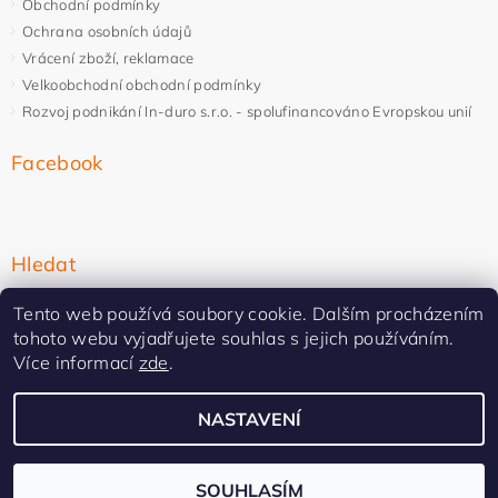
Obchodní podmínky
Ochrana osobních údajů
Vrácení zboží, reklamace
Velkoobchodní obchodní podmínky
Rozvoj podnikání In-duro s.r.o. - spolufinancováno Evropskou unií
Facebook
Hledat
Tento web používá soubory cookie. Dalším procházením
tohoto webu vyjadřujete souhlas s jejich používáním.
Více informací
zde
.
NASTAVENÍ
Upravit nastavení cookies
2026 ©
In-duro
, všechna práva vyhrazena
Vytvořil Shoptet Premium
SOUHLASÍM