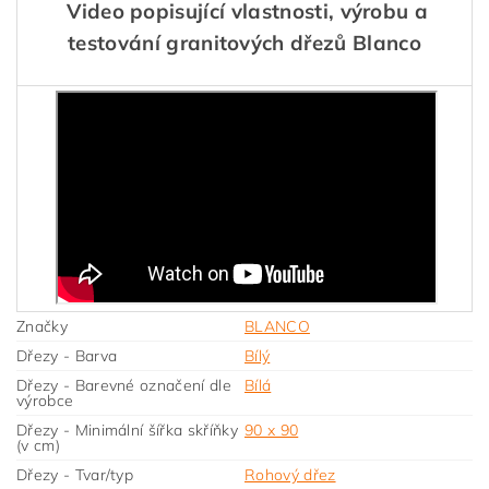
Video popisující vlastnosti, výrobu a
testování granitových dřezů Blanco
Značky
BLANCO
Dřezy - Barva
Bílý
Dřezy - Barevné označení dle
Bílá
výrobce
Dřezy - Minimální šířka skříňky
90 x 90
(v cm)
Dřezy - Tvar/typ
Rohový dřez