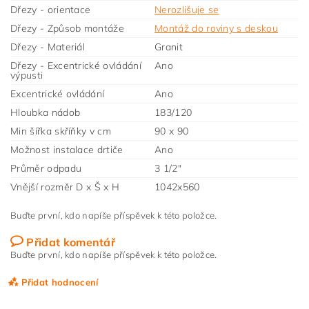
Dřezy - orientace
Nerozlišuje se
Dřezy - Způsob montáže
Montáž do roviny s deskou
Dřezy - Materiál
Granit
Dřezy - Excentrické ovládání
Ano
výpusti
Excentrické ovládání
Ano
Hloubka nádob
183/120
Min šířka skříňky v cm
90 x 90
Možnost instalace drtiče
Ano
Průměr odpadu
3 1/2"
Vnější rozměr D x Š x H
1042x560
Buďte první, kdo napíše příspěvek k této položce.
Přidat komentář
Buďte první, kdo napíše příspěvek k této položce.
Přidat hodnocení