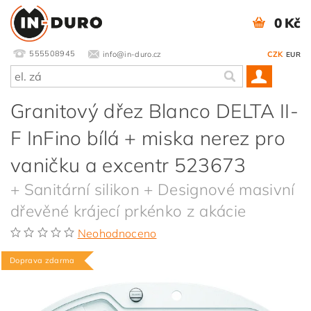
0 Kč
555508945
info@in-duro.cz
CZK
EUR
Granitový dřez Blanco DELTA II-
F InFino bílá + miska nerez pro
vaničku a excentr 523673
+ Sanitární silikon + Designové masivní
dřevěné krájecí prkénko z akácie
Neohodnoceno
Doprava zdarma