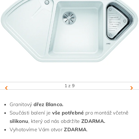
1
z 9
Granitový
dřez Blanco.
Součásti balení je
vše potřebné
pro montáž včetně
silikonu
, který od nás obdržíte
ZDARMA.
Vyhotovíme Vám otvor
ZDARMA
.