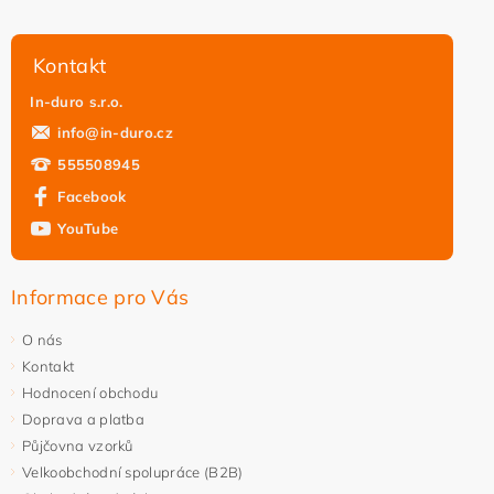
Kontakt
In-duro s.r.o.
info
@
in-duro.cz
555508945
Facebook
YouTube
Informace pro Vás
O nás
Kontakt
Hodnocení obchodu
Doprava a platba
Půjčovna vzorků
Velkoobchodní spolupráce (B2B)