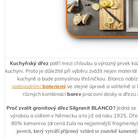
Kuchyňský dřez
patří mezi chloubu a výrazný prvek ka
kuchyni. Proto je důležité při výběru zvážit nejen materiál
kuchyně a bude pomyslnou třešničkou. Blanco nabízí
vodovodními
bateriemi
ve stejné úpravě a volitelně si 
různých kombinací
barev
pracovní desky a dřezu 
Proč zvolit granitový dřez Silgranit BLANCO?
Jedná se 
výrobou a sídlem v Německu a to již od roku 1925. Dř
80% kamenivo (drcená žula na nejjemnější fragmenty)
povrch, který vytváří příjemný vzhled se znatelně kamenit