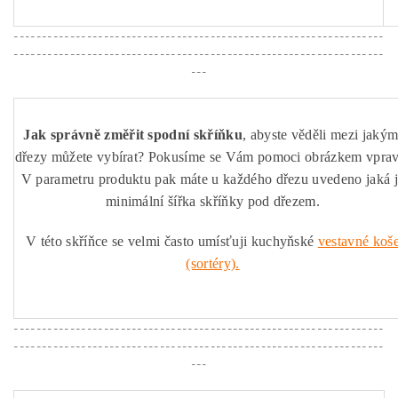
------------------------------------------------------------------
------------------------------------------------------------------
---
Jak správně změřit spodní skříňku
, abyste věděli mezi jakým
dřezy můžete vybírat? Pokusíme se Vám pomoci obrázkem vprav
V parametru produktu pak máte u každého dřezu uvedeno jaká 
minimální šířka skříňky pod dřezem.
V této skříňce se velmi často umísťuji kuchyňské
vestavné koš
(sortéry).
------------------------------------------------------------------
------------------------------------------------------------------
---