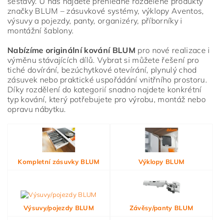
sestavy. U nás najdete přehledně rozdělené produkty
značky BLUM – zásuvkové systémy, výklopy Aventos,
výsuvy a pojezdy, panty, organizéry, příborníky i
montážní šablony.
Nabízíme originální kování BLUM
pro nové realizace i
výměnu stávajících dílů. Vybrat si můžete řešení pro
tiché dovírání, bezúchytkové otevírání, plynulý chod
zásuvek nebo praktické uspořádání vnitřního prostoru.
Díky rozdělení do kategorií snadno najdete konkrétní
typ kování, který potřebujete pro výrobu, montáž nebo
opravu nábytku.
Vložením hodnocení souhlasíte s
podmínkami ochrany
osobních údajů
Kompletní zásuvky BLUM
Výklopy BLUM
Výsuvy/pojezdy BLUM
Závěsy/panty BLUM