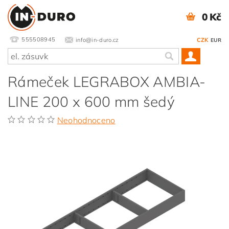
0 Kč
555508945
info@in-duro.cz
CZK
EUR
Rámeček LEGRABOX AMBIA-
LINE 200 x 600 mm šedý
Neohodnoceno