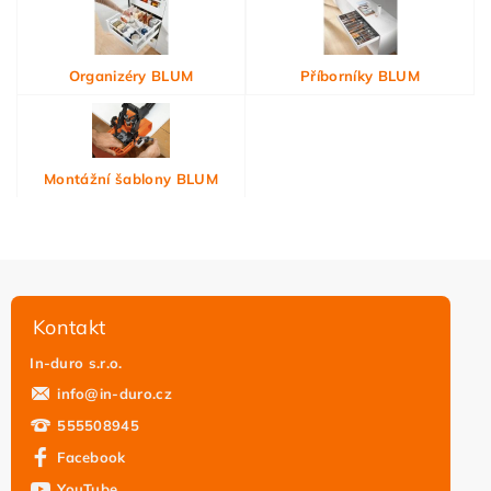
Organizéry BLUM
Příborníky BLUM
Montážní šablony BLUM
Kontakt
In-duro s.r.o.
info
@
in-duro.cz
555508945
Facebook
YouTube