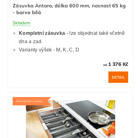
Zásuvka Antaro, délka 600 mm, nosnost 65 kg
- barva bílá
Skladem
Kompletní zásuvka
- lze objednat také včetně
dna a zad.
Varianty výšek - M, K, C, D
1 376 Kč
od
DETAIL
Kompletní sada