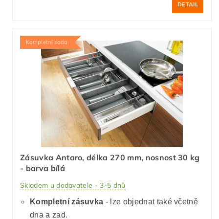
DETAIL
Kompletní sada
Zásuvka Antaro, délka 270 mm, nosnost 30 kg
- barva bílá
Skladem u dodavatele - 3-5 dnů
Kompletní zásuvka
- lze objednat také včetně
dna a zad.