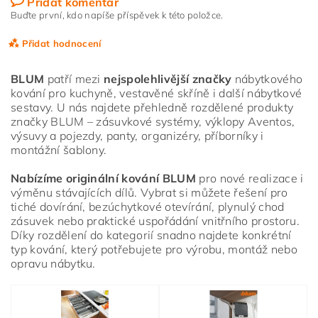
Přidat komentář
Buďte první, kdo napíše příspěvek k této položce.
Přidat hodnocení
BLUM
patří mezi
nejspolehlivější značky
nábytkového
kování pro kuchyně, vestavěné skříně i další nábytkové
sestavy. U nás najdete přehledně rozdělené produkty
značky BLUM – zásuvkové systémy, výklopy Aventos,
výsuvy a pojezdy, panty, organizéry, příborníky i
montážní šablony.
Nabízíme originální kování BLUM
pro nové realizace i
výměnu stávajících dílů. Vybrat si můžete řešení pro
tiché dovírání, bezúchytkové otevírání, plynulý chod
zásuvek nebo praktické uspořádání vnitřního prostoru.
Díky rozdělení do kategorií snadno najdete konkrétní
typ kování, který potřebujete pro výrobu, montáž nebo
opravu nábytku.
Vložením hodnocení souhlasíte s
podmínkami ochrany
osobních údajů