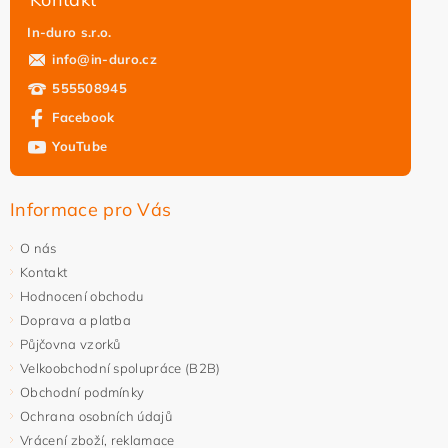
In-duro s.r.o.
info
@
in-duro.cz
555508945
Facebook
YouTube
Informace pro Vás
O nás
Kontakt
Hodnocení obchodu
Doprava a platba
Půjčovna vzorků
Velkoobchodní spolupráce (B2B)
Obchodní podmínky
Ochrana osobních údajů
Vrácení zboží, reklamace