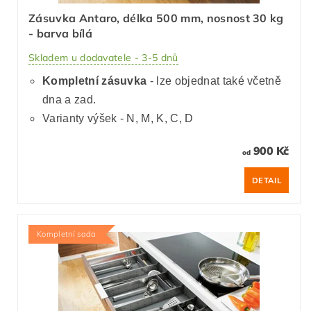
Zásuvka Antaro, délka 500 mm, nosnost 30 kg
- barva bílá
Skladem u dodavatele - 3-5 dnů
Kompletní zásuvka
- lze objednat také včetně
dna a zad.
Varianty výšek - N, M, K, C, D
900 Kč
od
DETAIL
Kompletní sada