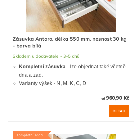
Zásuvka Antaro, délka 550 mm, nosnost 30 kg
- barva bílá
Skladem u dodavatele - 3-5 dnů
Kompletní zásuvka
- lze objednat také včetně
dna a zad.
Varianty výšek - N, M, K, C, D
960,90 Kč
od
DETAIL
Kompletní sada