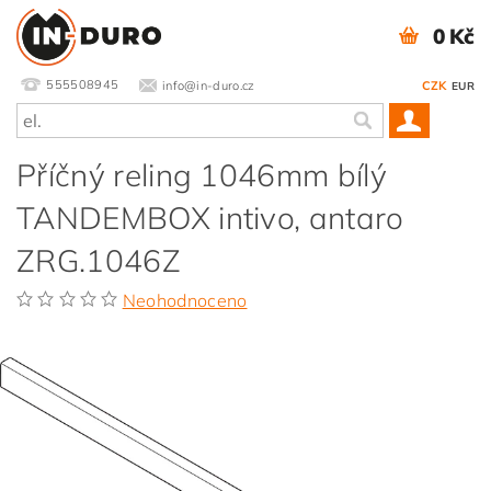
0 Kč
555508945
info@in-duro.cz
CZK
EUR
Příčný reling 1046mm bílý
TANDEMBOX intivo, antaro
ZRG.1046Z
Neohodnoceno