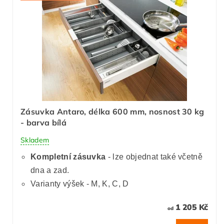
Zásuvka Antaro, délka 600 mm, nosnost 30 kg
- barva bílá
Skladem
Kompletní zásuvka
- lze objednat také včetně
dna a zad.
Varianty výšek - M, K, C, D
1 205 Kč
od