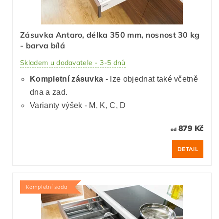
Zásuvka Antaro, délka 350 mm, nosnost 30 kg
- barva bílá
Skladem u dodavatele - 3-5 dnů
Kompletní zásuvka
- lze objednat také včetně
dna a zad.
Varianty výšek - M, K, C, D
879 Kč
od
DETAIL
Kompletní sada