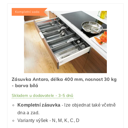
Kompletní sada
Zásuvka Antaro, délka 400 mm, nosnost 30 kg
- barva bílá
Skladem u dodavatele - 3-5 dnů
Kompletní zásuvka
- lze objednat také včetně
dna a zad.
Varianty výšek - N, M, K, C, D