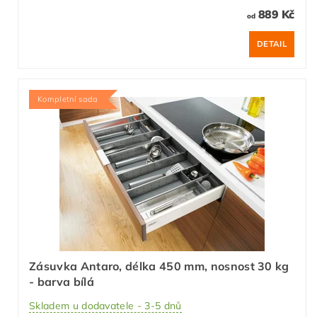
889 Kč
od
DETAIL
Kompletní sada
Zásuvka Antaro, délka 450 mm, nosnost 30 kg
- barva bílá
Skladem u dodavatele - 3-5 dnů