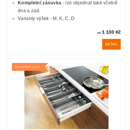
Kompletní zásuvka
- lze objednat také včetně
dna a zad.
Varianty výšek - M, K, C, D
1 130 Kč
od
DETAIL
Kompletní sada