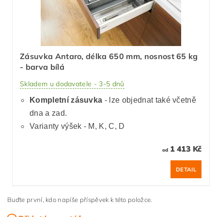
Zásuvka Antaro, délka 650 mm, nosnost 65 kg
- barva bílá
Skladem u dodavatele - 3-5 dnů
Kompletní zásuvka
- lze objednat také včetně
dna a zad.
Varianty výšek - M, K, C, D
1 413 Kč
od
DETAIL
Buďte první, kdo napíše příspěvek k této položce.