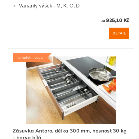
Varianty výšek - M, K, C, D
925,10 Kč
od
DETAIL
Kompletní sada
Zásuvka Antaro, délka 300 mm, nosnost 30 kg
- barva bílá