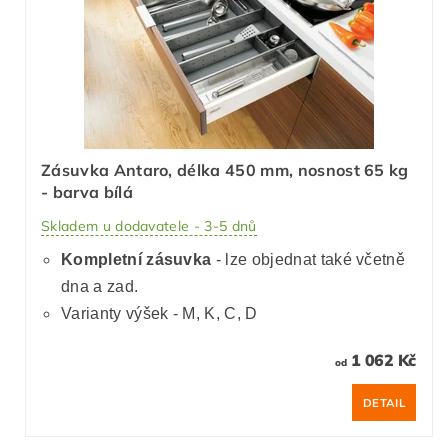
Zásuvka Antaro, délka 450 mm, nosnost 65 kg
- barva bílá
Skladem u dodavatele - 3-5 dnů
Kompletní zásuvka
- lze objednat také včetně
dna a zad.
Varianty výšek - M, K, C, D
1 062 Kč
od
DETAIL