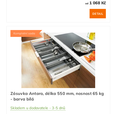
1 068 Kč
od
DETAIL
Kompletní sada
Zásuvka Antaro, délka 550 mm, nosnost 65 kg
- barva bílá
Skladem u dodavatele - 3-5 dnů