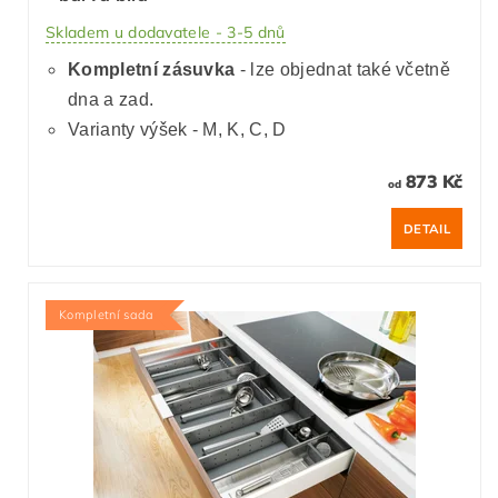
Skladem u dodavatele - 3-5 dnů
Kompletní zásuvka
- lze objednat také včetně
dna a zad.
Varianty výšek - M, K, C, D
873 Kč
od
DETAIL
Kompletní sada