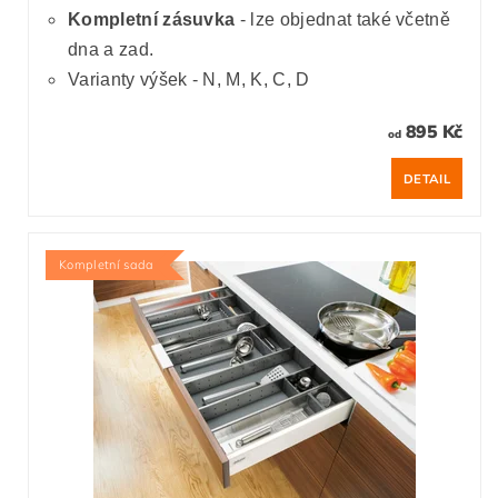
Kompletní zásuvka
- lze objednat také včetně
dna a zad.
Varianty výšek - N, M, K, C, D
895 Kč
od
DETAIL
Kompletní sada