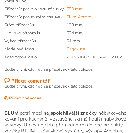
korpusu od
Příborník pro hloubku zásuvky
550 mm
Příborník pro systém zásuvek
Blum Antaro
Šířka příborníku
103 mm
Hloubka příborníku
524 mm
Výška příborníku
64 mm
Modelová řada
Orga-line
Katalogové číslo
ZSI.550BI1NORGA-BE V1IG/G
Buďte první, kdo napíše příspěvek k této položce.
Přidat komentář
Buďte první, kdo napíše příspěvek k této položce.
Přidat hodnocení
BLUM
patří mezi
nejspolehlivější značky
nábytkového
kování pro kuchyně, vestavěné skříně i další nábytkové
sestavy. U nás najdete přehledně rozdělené produkty
značky BLUM – zásuvkové systémy, výklopy Aventos,