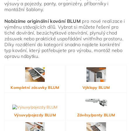
výsuvy a pojezdy, panty, organizéry, příborníky i
montážní šablony.
Nabízíme originální kování BLUM
pro nové realizace i
výměnu stávajících dílů. Vybrat si můžete řešení pro
tiché dovírání, bezúchytkové otevírání, plynulý chod
zásuvek nebo praktické uspořádání vnitřního prostoru.
Díky rozdělení do kategorií snadno najdete konkrétní
typ kování, který potřebujete pro výrobu, montáž nebo
opravu nábytku.
Vložením hodnocení souhlasíte s
podmínkami ochrany
osobních údajů
Kompletní zásuvky BLUM
Výklopy BLUM
Výsuvy/pojezdy BLUM
Závěsy/panty BLUM