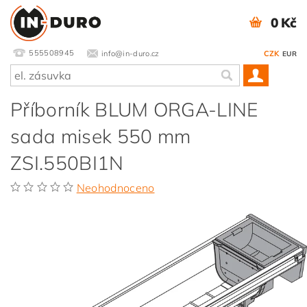
0 Kč
555508945
info@in-duro.cz
CZK
EUR
Příborník BLUM ORGA-LINE
sada misek 550 mm
ZSI.550BI1N
Neohodnoceno