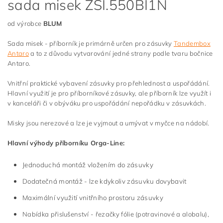
sada misek ZSI.550BI1N
od výrobce
BLUM
Sada misek - příborník je primárně určen pro zásuvky
Tandembox
Antaro
a to z důvodu vytvarování jedné strany podle tvaru bočnice
Antaro.
Vnitřní praktické vybavení zásuvky pro přehlednost a uspořádání.
Hlavní využití je pro příborníkové zásuvky, ale příborník lze využít i
v kanceláři či v obýváku pro uspořádání nepořádku v zásuvkách.
Misky jsou nerezové a lze je vyjmout a umývat v myčce na nádobí.
Hlavní výhody příborníku Orga-Line:
Jednoduchá montáž vložením do zásuvky
Dodatečná montáž - lze kdykoliv zásuvku dovybavit
Maximální využití vnitřního prostoru zásuvky
Nabídka přislušenství - řezačky fólie (potravinové a alobalu),