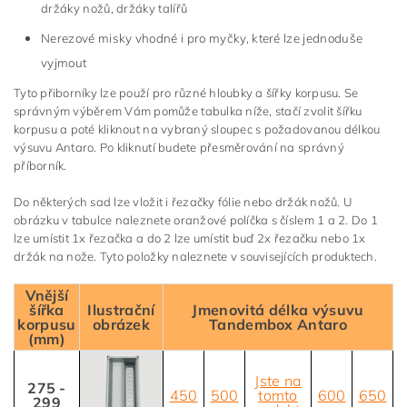
držáky nožů, držáky talířů
Nerezové misky vhodné i pro myčky, které lze jednoduše
vyjmout
Tyto přiborníky lze použí pro různé hloubky a šířky korpusu. Se
správným výběrem Vám pomůže tabulka níže, stačí zvolit šířku
korpusu a poté kliknout na vybraný sloupec s požadovanou délkou
výsuvu Antaro. Po kliknutí budete přesměrování na správný
příborník.
Do některých sad lze vložit i řezačky fólie nebo držák nožů. U
obrázku v tabulce naleznete oranžové políčka s číslem 1 a 2. Do 1
lze umístit 1x řezačka a do 2 lze umístit buď 2x řezačku nebo 1x
držák na nože. Tyto položky naleznete v souvisejících produktech.
Vnější
šířka
Ilustrační
Jmenovitá délka výsuvu
korpusu
obrázek
Tandembox Antaro
(mm)
Jste na
275 -
450
500
tomto
600
650
299