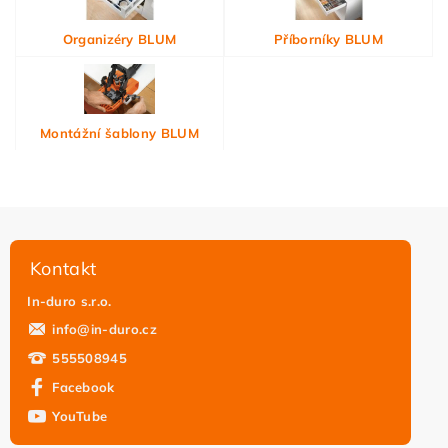
Organizéry BLUM
Příborníky BLUM
Montážní šablony BLUM
Kontakt
In-duro s.r.o.
info
@
in-duro.cz
555508945
Facebook
YouTube