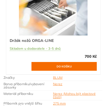
Držák nožů ORGA-LINE
Skladem u dodavatele - 3-5 dnů
700 Kč
Značky
BLUM
Barva příborníku/vybavení
Nerez
zásuvky
Materiál příborníku
Nerez (Mohou být plastové
části)
Příborník pro vnější šířku
275 mm