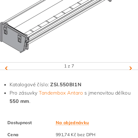
1
z 7
Katalogové číslo:
ZSI.550BI1N
Pro zásuvky
Tandembox Antaro
s jmenovitou délkou
550 mm
.
Dostupnost
Na objednávku
Cena
991,74 Kč bez DPH