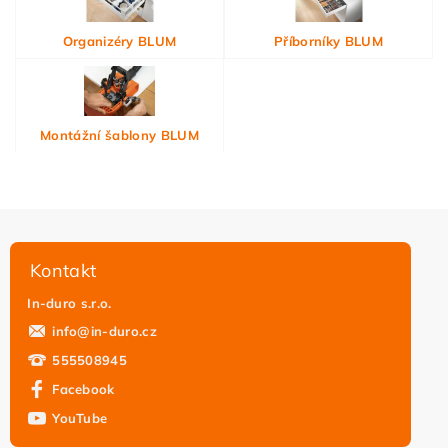
Organizéry BLUM
Příborníky BLUM
Montážní šablony BLUM
Kontakt
In-duro s.r.o.
info
@
in-duro.cz
555508945
Facebook
YouTube