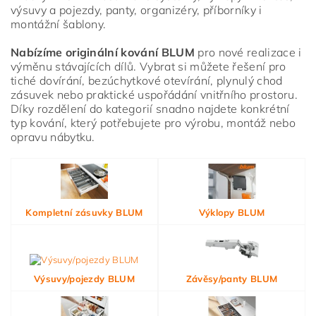
výsuvy a pojezdy, panty, organizéry, příborníky i
montážní šablony.
Nabízíme originální kování BLUM
pro nové realizace i
výměnu stávajících dílů. Vybrat si můžete řešení pro
tiché dovírání, bezúchytkové otevírání, plynulý chod
zásuvek nebo praktické uspořádání vnitřního prostoru.
Díky rozdělení do kategorií snadno najdete konkrétní
typ kování, který potřebujete pro výrobu, montáž nebo
opravu nábytku.
Vložením hodnocení souhlasíte s
podmínkami ochrany
osobních údajů
Kompletní zásuvky BLUM
Výklopy BLUM
Výsuvy/pojezdy BLUM
Závěsy/panty BLUM