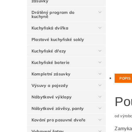
zásuvky
Drátěný program do
kuchyně
Kuchyňská dvířka
Plastové kuchyňské sokly
Kuchyňské dřezy
Kuchyňské baterie
Kompletní zásuvky
POPIS
Výsuvy a pojezdy
Nábytkové výklopy
Po
Nábytkové závěsy, panty
od výrob
Kování pro posuvné dveře
Zamykac
Vybavení šatny