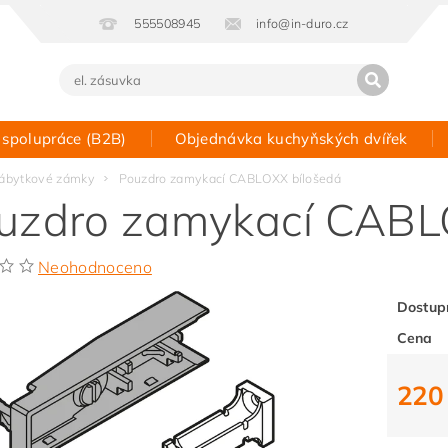
555508945
info@in-duro.cz
 spolupráce (B2B)
Objednávka kuchyňských dvířek
Kontakt
ábytkové zámky
Pouzdro zamykací CABLOXX bílošedá
uzdro zamykací CABL
Neohodnoceno
Dostup
Cena
220