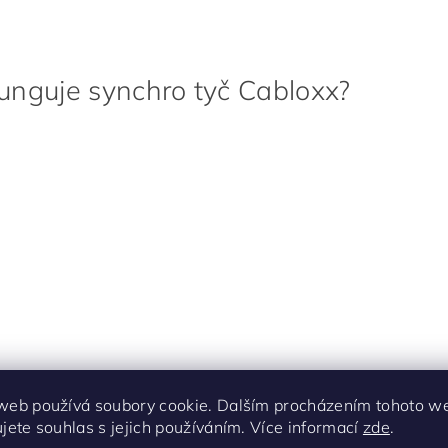
funguje synchro tyč Cabloxx?
web používá soubory cookie. Dalším procházením tohoto w
ujete souhlas s jejich používáním. Více informací
zde
.