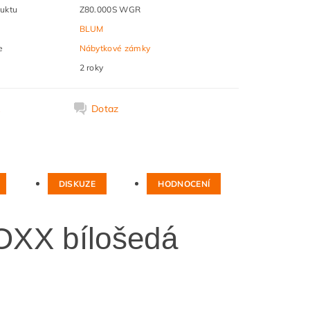
uktu
Z80.000S WGR
BLUM
e
Nábytkové zámky
2 roky
k
Dotaz
DISKUZE
HODNOCENÍ
OXX bílošedá