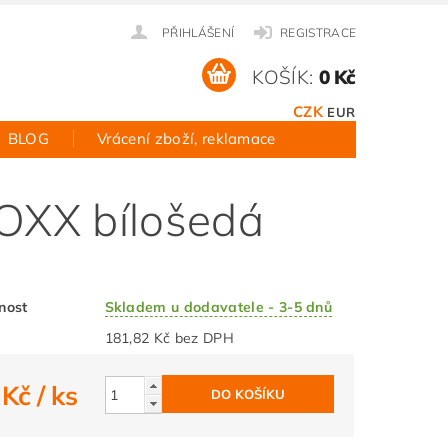
PŘIHLÁŠENÍ
REGISTRACE
KOŠÍK:
0 Kč
CZK
EUR
BLOG
Vrácení zboží, reklamace
OXX bílošedá
nost
Skladem u dodavatele - 3-5 dnů
181,82 Kč bez DPH
 Kč
/ ks