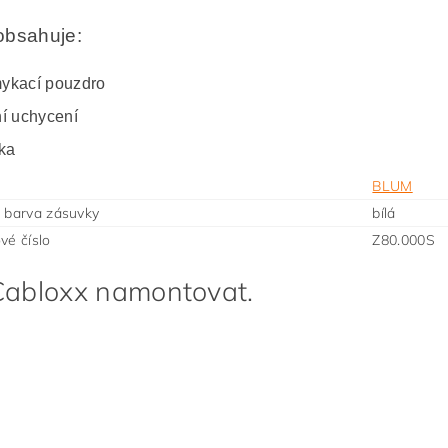
obsahuje:
ykací pouzdro
ní uchycení
tka
BLUM
 barva zásuvky
bílá
vé číslo
Z80.000S
Cabloxx namontovat.