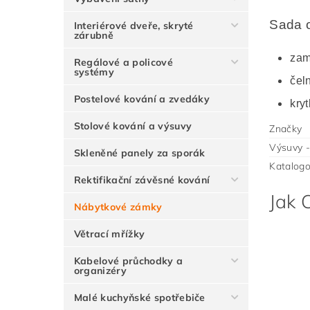
Sada 
Interiérové dveře, skryté
zárubně
zam
Regálové a policové
systémy
čel
Postelové kování a zvedáky
kry
Stolové kování a výsuvy
Značky
Výsuvy -
Skleněné panely za sporák
Katalogo
Rektifikační závěsné kování
Jak 
Nábytkové zámky
Větrací mřížky
Kabelové průchodky a
organizéry
Malé kuchyňské spotřebiče