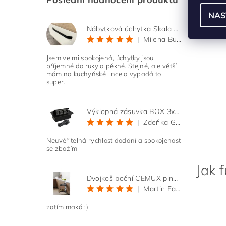
NAS
Nábytková úchytka Skala černá matná
|
Milena Bučková
Jsem velmi spokojená, úchytky jsou
příjemné do ruky a pěkné. Stejné, ale větší
mám na kuchyňské lince a vypadá to
super.
Výklopná zásuvka BOX 3x 230V s 3m kabelem - černá
|
Zdeňka Gold
Neuvěřitelná rychlost dodání a spokojenost
se zbožím
Jak 
Dvojkoš boční CEMUX plné dno 3D, s tlumením antracit 200 mm
|
Martin Faltus
zatím maká :)