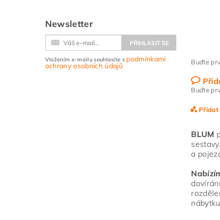
Newsletter
podmínkami
Vložením e-mailu souhlasíte s
Buďte prv
ochrany osobních údajů
Přid
Buďte prv
Přidat
BLUM
p
sestavy
a pojez
Nabízí
dovírán
rozděle
nábytku