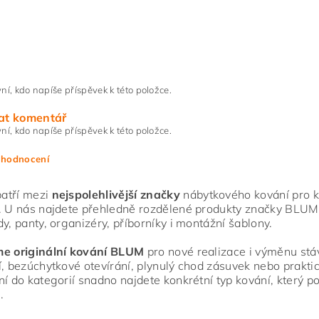
ní, kdo napíše příspěvek k této položce.
at komentář
ní, kdo napíše příspěvek k této položce.
 hodnocení
atří mezi
nejspolehlivější značky
nábytkového kování pro ku
. U nás najdete přehledně rozdělené produkty značky BLUM
dy, panty, organizéry, příborníky i montážní šablony.
me originální kování BLUM
pro nové realizace i výměnu stáva
í, bezúchytkové otevírání, plynulý chod zásuvek nebo praktic
ní do kategorií snadno najdete konkrétní typ kování, který 
.