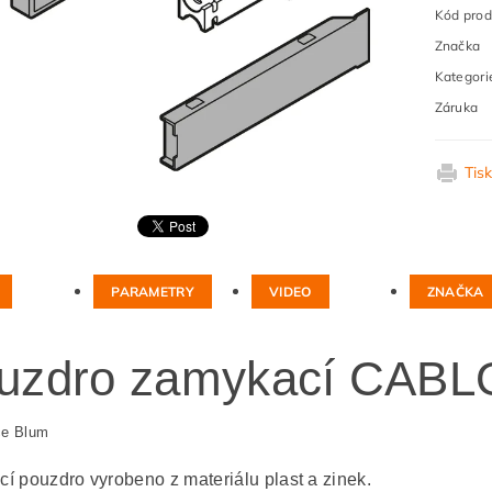
Kód prod
Značka
Kategori
Záruka
Tis
PARAMETRY
VIDEO
ZNAČKA
uzdro zamykací CABL
ce Blum
í pouzdro vyrobeno z materiálu plast a zinek.