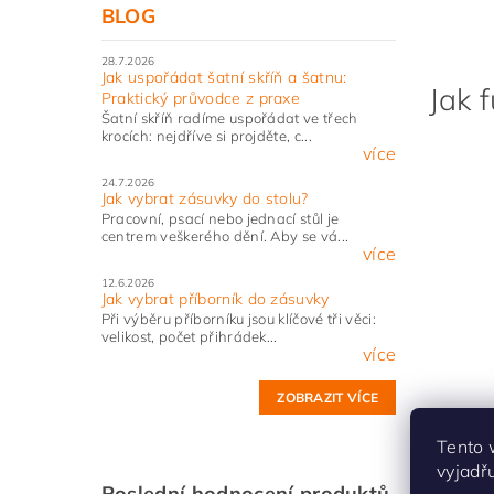
BLOG
28.7.2026
Jak uspořádat šatní skříň a šatnu:
Jak 
Praktický průvodce z praxe
Šatní skříň radíme uspořádat ve třech
krocích: nejdříve si projděte, c...
více
24.7.2026
Jak vybrat zásuvky do stolu?
Pracovní, psací nebo jednací stůl je
centrem veškerého dění. Aby se vá...
více
12.6.2026
Jak vybrat příborník do zásuvky
Při výběru příborníku jsou klíčové tři věci:
velikost, počet přihrádek...
více
ZOBRAZIT VÍCE
Tento 
vyjadř
Poslední hodnocení produktů