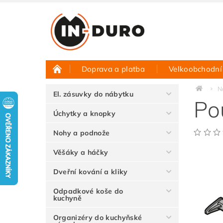
Doprava a platba
Velkoobchodní
Půjčovna vzorků
Hodnocení obchodu
N
El. zásuvky do nábytku
Po
Úchytky a knopky
Nohy a podnože
Věšáky a háčky
Dveřní kování a kliky
Odpadkové koše do
kuchyně
Organizéry do kuchyňské