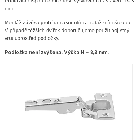
Podložka disponuje možností výškového nastavení +/- 3
mm
Montáž závěsu probíhá nasunutím a zatažením šroubu.
V případě těžších dvířek doporučujeme použít pojistný
vrut uprostřed podložky.
Podložka není zvýšena. Výška H = 8,3 mm.