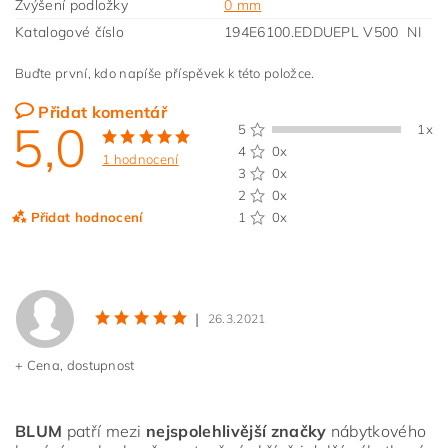
Zvýšení podložky
0 mm
Katalogové číslo
194E6100.EDDUEPL V500 NI
Buďte první, kdo napíše příspěvek k této položce.
Přidat komentář
5,0
5
1x
4
0x
1 hodnocení
3
0x
2
0x
Přidat hodnocení
1
0x
|
26.3.2021
+ Cena, dostupnost
BLUM
patří mezi
nejspolehlivější značky
nábytkového