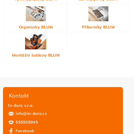
Organizéry BLUM
Příborníky BLUM
Montážní šablony BLUM
Kontakt
In-duro s.r.o.
info
@
in-duro.cz
555508945
Facebook