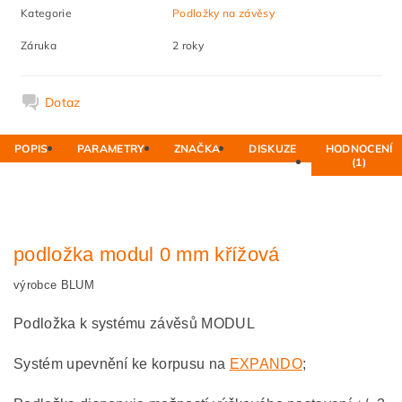
Kategorie
Podložky na závěsy
Záruka
2 roky
Dotaz
POPIS
PARAMETRY
ZNAČKA
DISKUZE
HODNOCENÍ
(1)
podložka modul 0 mm křížová
výrobce BLUM
Podložka k systému závěsů MODUL
Systém upevnění ke korpusu na
EXPANDO
;