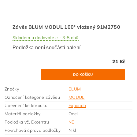
Závěs BLUM MODUL 100° vložený 91M2750
Skladem u dodavatele - 3-5 dnů
Podložka není součásti balení
21 Kč
Značky
BLUM
Označení kategorie závěsu
MODUL
Upevnění ke korpusu
Expando
Materiál podložky
Ocel
Podložka vč. Excentru
NE
Povrchová úprava podložky
Nikl