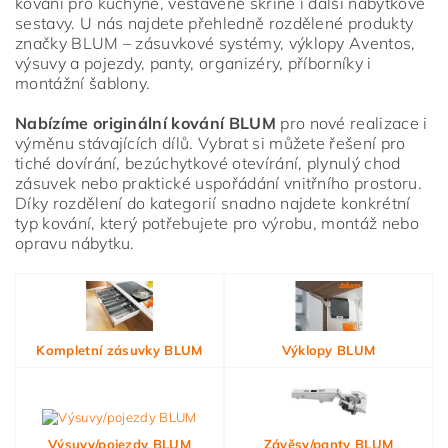
kování pro kuchyně, vestavěné skříně i další nábytkové
sestavy. U nás najdete přehledně rozdělené produkty
značky BLUM – zásuvkové systémy, výklopy Aventos,
výsuvy a pojezdy, panty, organizéry, příborníky i
Vložením hodnocení souhlasíte s
podmínkami ochrany
montážní šablony.
osobních údajů
Nabízíme originální kování BLUM
pro nové realizace i
výměnu stávajících dílů. Vybrat si můžete řešení pro
tiché dovírání, bezúchytkové otevírání, plynulý chod
zásuvek nebo praktické uspořádání vnitřního prostoru.
Díky rozdělení do kategorií snadno najdete konkrétní
typ kování, který potřebujete pro výrobu, montáž nebo
opravu nábytku.
Kompletní zásuvky BLUM
Výklopy BLUM
Výsuvy/pojezdy BLUM
Závěsy/panty BLUM