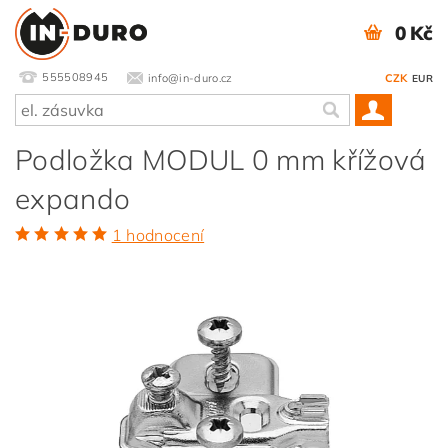
0 Kč
555508945
info@in-duro.cz
CZK
EUR
Podložka MODUL 0 mm křížová
expando
1 hodnocení