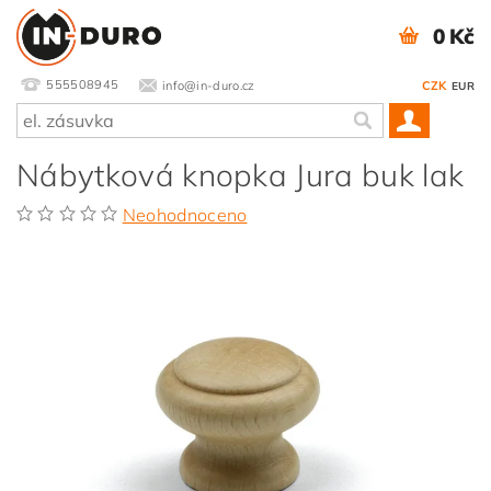
0 Kč
555508945
info@in-duro.cz
CZK
EUR
Nábytková knopka Jura buk lak
Neohodnoceno