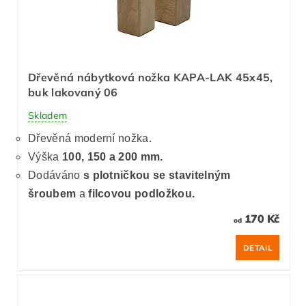
Dřevěná nábytková nožka KAPA-LAK 45x45,
buk lakovaný 06
Skladem
Dřevěná moderní nožka.
Výška
100, 150 a 200 mm.
Dodáváno
s plotničkou se stavitelným
šroubem
a
filcovou podložkou.
170 Kč
od
DETAIL