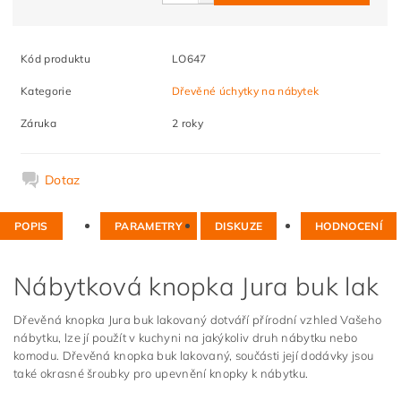
Kód produktu
LO647
Kategorie
Dřevěné úchytky na nábytek
Záruka
2 roky
Dotaz
POPIS
PARAMETRY
DISKUZE
HODNOCENÍ
Nábytková knopka Jura buk lak
Dřevěná knopka Jura buk lakovaný dotváří přírodní vzhled Vašeho
nábytku, lze jí použít v kuchyni na jakýkoliv druh nábytku nebo
komodu. Dřevěná knopka buk lakovaný, součásti její dodávky jsou
také okrasné šroubky pro upevnění knopky k nábytku.