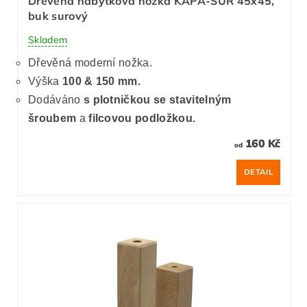
Dřevěná nábytková nožka KAPA-SUR 45x45,
buk surový
Skladem
Dřevěná moderní nožka.
Výška
100 & 150 mm.
Dodáváno
s plotničkou se stavitelným
šroubem
a
filcovou podložkou.
160 Kč
od
DETAIL