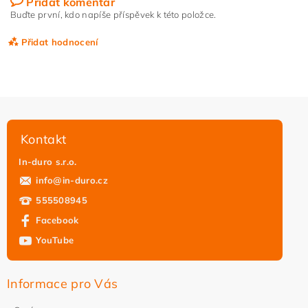
Přidat komentář
Buďte první, kdo napíše příspěvek k této položce.
Přidat hodnocení
Kontakt
In-duro s.r.o.
info
@
in-duro.cz
555508945
Facebook
YouTube
Vložením hodnocení souhlasíte s
podmínkami ochrany
osobních údajů
Informace pro Vás