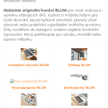
montážní šablony.
Nabízíme originální kování BLUM
pro nové realizace i
výměnu stávajících dílů. Vybrat si můžete řešení pro
tiché dovírání, bezúchytkové otevírání, plynulý chod
zásuvek nebo praktické uspořádání vnitřního prostoru.
Díky rozdělení do kategorií snadno najdete konkrétní
typ kování, který potřebujete pro výrobu, montáž nebo
opravu nábytku.
Vložením hodnocení souhlasíte s
podmínkami ochrany
osobních údajů
Kompletní zásuvky BLUM
Výklopy BLUM
Výsuvy/pojezdy BLUM
Závěsy/panty BLUM