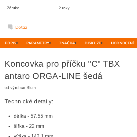
Záruka
2 roky
Dotaz
POPIS
PARAMETRY
ZNAČKA
DISKUZE
HODNOCENÍ
Koncovka pro příčku "C" TBX
antaro ORGA-LINE šedá
od výrobce Blum
Technické detaily:
délka - 57,55 mm
šířka - 22 mm
výška - 142,1 mm