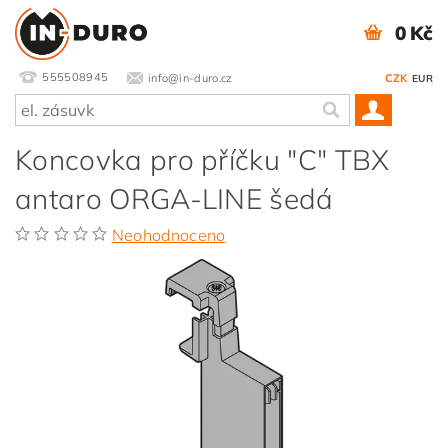
0 Kč
555508945
info@in-duro.cz
CZK
EUR
Koncovka pro příčku "C" TBX
antaro ORGA-LINE šedá
Neohodnoceno