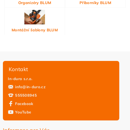
Organizéry BLUM
Příborníky BLUM
Montážní šablony BLUM
Kontakt
In-duro s.r.o.
info
@
in-duro.cz
555508945
Facebook
YouTube