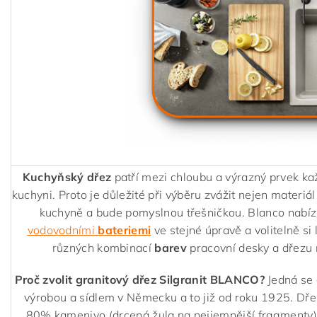
Kuchyňský dřez
patří mezi chloubu a výrazný prvek ka
kuchyni. Proto je důležité při výběru zvážit nejen materiál
kuchyně a bude pomyslnou třešničkou. Blanco nabízí
vodovodními
bateriemi
ve stejné úpravě a volitelně si 
různých kombinací
barev
pracovní desky a dřezu 
Proč zvolit granitový dřez Silgranit BLANCO?
Jedná se 
výrobou a sídlem v Německu a to již od roku 1925. Dř
80% kamenivo (drcená žula na nejjemnější fragmenty)