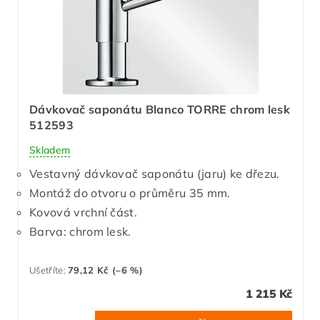
Dávkovač saponátu Blanco TORRE chrom lesk
512593
Skladem
Vestavný dávkovač saponátu (jaru) ke dřezu.
Montáž do otvoru o průměru 35 mm.
Kovová vrchní část.
Barva: chrom lesk.
Ušetříte
:
79,12 Kč (–6 %)
1 215 Kč