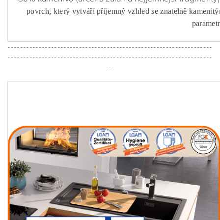
povrch, který vytváří příjemný vzhled se znatelně kamenit
parametr
------------------------------------------------------------------
------------------------------------------------------------------
---