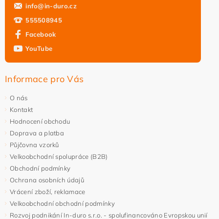
info
@
in-duro.cz
555508945
Facebook
YouTube
Informace pro Vás
O nás
Kontakt
Hodnocení obchodu
Doprava a platba
Půjčovna vzorků
Velkoobchodní spolupráce (B2B)
Obchodní podmínky
Ochrana osobních údajů
Vrácení zboží, reklamace
Velkoobchodní obchodní podmínky
Rozvoj podnikání In-duro s.r.o. - spolufinancováno Evropskou unií