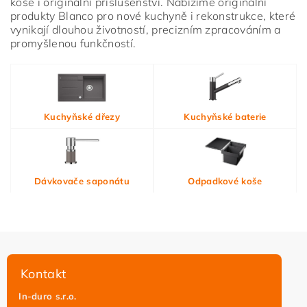
koše i originální příslušenství. Nabízíme originální
produkty Blanco pro nové kuchyně i rekonstrukce, které
vynikají dlouhou životností, precizním zpracováním a
promyšlenou funkčností.
Vložením hodnocení souhlasíte s
podmínkami ochrany
Kuchyňské dřezy
Kuchyňské baterie
osobních údajů
Dávkovače saponátu
Odpadkové koše
Kontakt
In-duro s.r.o.