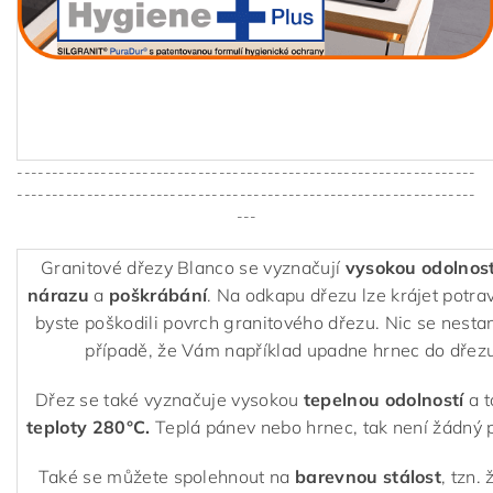
------------------------------------------------------------------
------------------------------------------------------------------
---
Granitové dřezy Blanco se vyznačují
vysokou odolnost
nárazu
a
poškrábání
. Na odkapu dřezu lze krájet potra
byste poškodili povrch granitového dřezu. Nic se nestan
případě, že Vám například upadne hrnec do dřezu
Dřez se také vyznačuje vysokou
tepelnou odolností
a 
teploty 280°C.
Teplá pánev nebo hrnec, tak není žádný 
Také se můžete spolehnout na
barevnou stálost
, tzn.