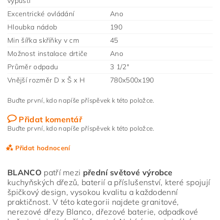
výpusti
Excentrické ovládání
Ano
Hloubka nádob
190
Min šířka skříňky v cm
45
Možnost instalace drtiče
Ano
Průměr odpadu
3 1/2"
Vnější rozměr D x Š x H
780x500x190
Buďte první, kdo napíše příspěvek k této položce.
Přidat komentář
Buďte první, kdo napíše příspěvek k této položce.
Přidat hodnocení
BLANCO
patří mezi
přední světové výrobce
kuchyňských dřezů, baterií a příslušenství, které spojují
špičkový design, vysokou kvalitu a každodenní
praktičnost. V této kategorii najdete granitové,
nerezové dřezy Blanco, dřezové baterie, odpadkové