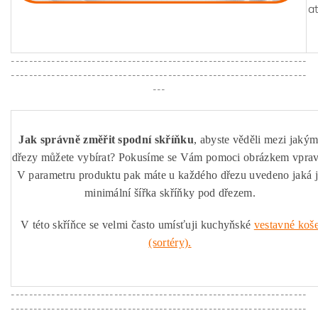
a
------------------------------------------------------------------
------------------------------------------------------------------
---
Jak správně změřit spodní skříňku
, abyste věděli mezi jakým
dřezy můžete vybírat? Pokusíme se Vám pomoci obrázkem vprav
V parametru produktu pak máte u každého dřezu uvedeno jaká 
minimální šířka skříňky pod dřezem.
V této skříňce se velmi často umísťuji kuchyňské
vestavné koš
(sortéry).
------------------------------------------------------------------
------------------------------------------------------------------