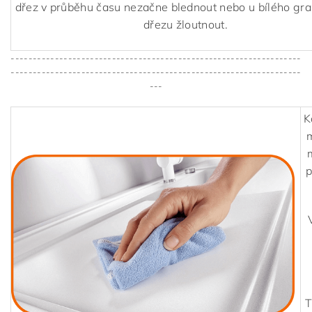
dřez v průběhu času nezačne blednout nebo u bílého gr
dřezu žloutnout.
------------------------------------------------------------------
------------------------------------------------------------------
---
K
m
p
T