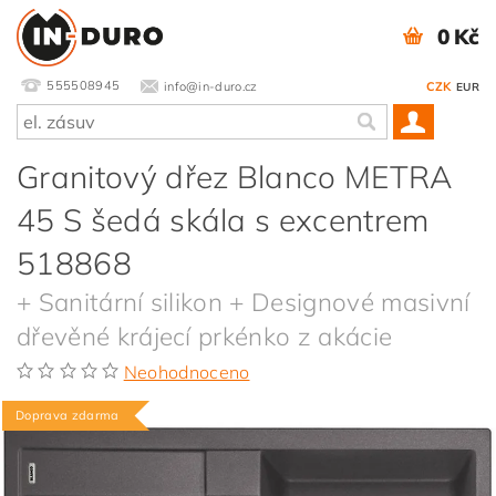
0 Kč
555508945
info@in-duro.cz
CZK
EUR
Granitový dřez Blanco METRA
45 S šedá skála s excentrem
518868
+ Sanitární silikon + Designové masivní
dřevěné krájecí prkénko z akácie
Neohodnoceno
Doprava zdarma