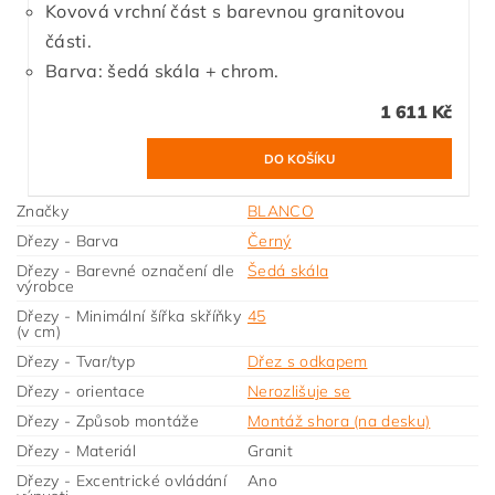
Kovová vrchní část s barevnou granitovou
části.
Barva: šedá skála + chrom.
1 611 Kč
Značky
BLANCO
Dřezy - Barva
Černý
Dřezy - Barevné označení dle
Šedá skála
výrobce
Dřezy - Minimální šířka skříňky
45
(v cm)
Dřezy - Tvar/typ
Dřez s odkapem
Dřezy - orientace
Nerozlišuje se
Dřezy - Způsob montáže
Montáž shora (na desku)
Dřezy - Materiál
Granit
Dřezy - Excentrické ovládání
Ano