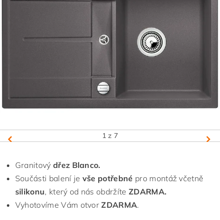
1
z 7
Granitový
dřez Blanco.
Součásti balení je
vše potřebné
pro montáž včetně
silikonu
, který od nás obdržíte
ZDARMA.
Vyhotovíme Vám otvor
ZDARMA
.