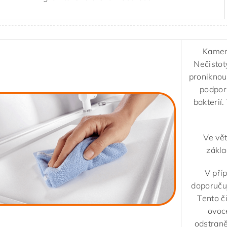
-----------------------------------------------------------------------
Kameni
Nečistot
proniknou
podporu
bakterií.
Ve vě
zákl
V pří
doporuču
Tento č
ovoce
odstraně