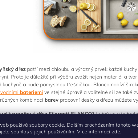
yňský dřez
patří mezi chloubu a výrazný prvek každé kuchyn
yni. Proto je důležité při výběru zvážit nejen materiál a tvar
d kuchyně a bude pomyslnou třešničkou. Blanco nabízí širok
ovodními
bateriemi
ve stejné úpravě a volitelně si lze také z
různých kombinací
barev
pracovní desky a dřezu můžete vy
zvolit granitový dřez Silgranit BLANCO?
Jedná se o jednoh
obou a sídlem v Německu a to již od roku 1925. Dřezy SILG
web používá soubory cookie. Dalším procházením tohoto w
kamenivo (drcená žula na nejjemnější fragmenty), díky tě
ujete souhlas s jejich používáním. Více informací
zde
.
vrch, který vytváří příjemný vzhled se znatelně kamenitým charakte