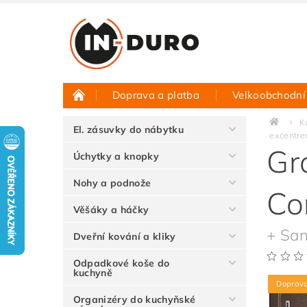
Doprava a platba
Velkoobchodní
Půjčovna vzorků
Hodnocení obchodu
K
El. zásuvky do nábytku
excentr
Gr
Úchytky a knopky
Nohy a podnože
Co
Věšáky a háčky
+ San
Dveřní kování a kliky
Odpadkové koše do
kuchyně
Doprav
Organizéry do kuchyňské