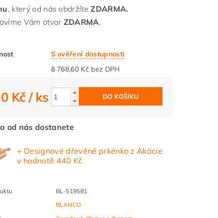
onu
, který od nás obdržíte
ZDARMA.
ovíme Vám otvor
ZDARMA
.
nost
S ověření dostupnosti
6 768,60 Kč bez DPH
90 Kč
/ ks
a od nás dostanete
+ Designové dřevěné prkénko z Akácie
v hodnotě 440 Kč
uktu
BL-519581
BLANCO