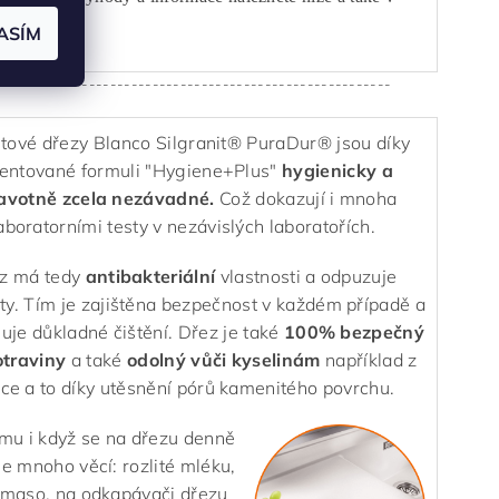
tu.
ASÍM
--------------------------------------------------------
tové dřezy Blanco Silgranit® PuraDur® jsou díky
entované formuli "Hygiene+Plus"
hygienicky a
avotně zcela nezávadné.
Což dokazují i mnoha
aboratorními testy v nezávislých laboratořích.
z má tedy
antibakteriální
vlastnosti a odpuzuje
ty. Tím je zajištěna bezpečnost v každém případě a
uje důkladné čištění. Dřez je také
100% bezpečný
otraviny
a také
odolný vůči kyselinám
například z
ce a to díky utěsnění pórů kamenitého povrchu.
omu i když se na dřezu denně
e mnoho věcí: rozlité mléku,
 maso, na odkapávači dřezu