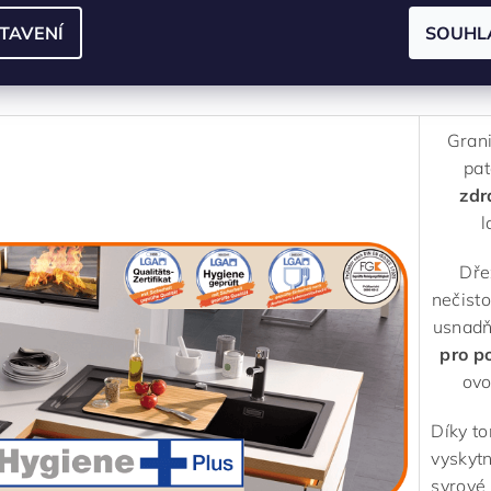
parametrech produk
TAVENÍ
SOUHL
-----------------------------------------------------------------------
Grani
pat
zdr
l
Dře
nečisto
usnadň
pro p
ovo
Díky t
vyskytn
syrové