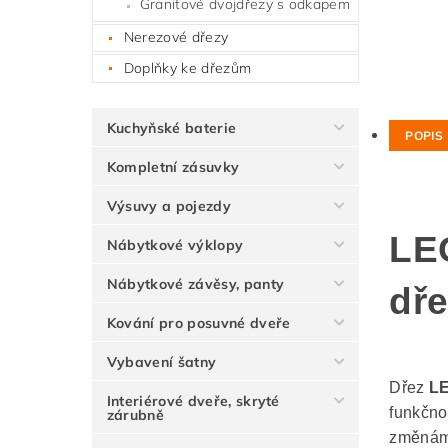
Granitové dvojdřezy s odkapem
Nerezové dřezy
Doplňky ke dřezům
Kuchyňské baterie
POPIS
Kompletní zásuvky
Výsuvy a pojezdy
LEG
Nábytkové výklopy
Nábytkové závěsy, panty
dř
Kování pro posuvné dveře
Vybavení šatny
Dřez
L
Interiérové dveře, skryté
funkčno
zárubně
změnám 