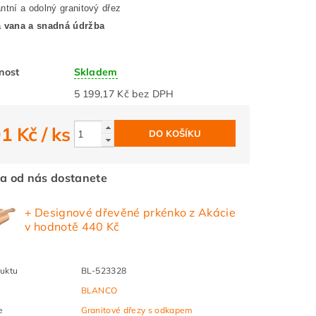
ntní a odolný granitový dřez
á vana a snadná údržba
nost
Skladem
5 199,17 Kč bez DPH
91 Kč
/ ks
a od nás dostanete
+ Designové dřevěné prkénko z Akácie
v hodnotě 440 Kč
uktu
BL-523328
BLANCO
e
Granitové dřezy s odkapem