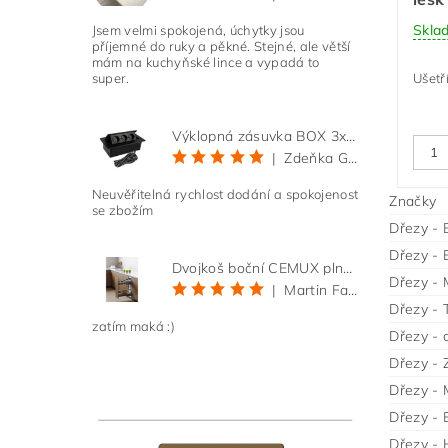
Skla
Jsem velmi spokojená, úchytky jsou
příjemné do ruky a pěkné. Stejné, ale větší
mám na kuchyňské lince a vypadá to
Ušetř
super.
Výklopná zásuvka BOX 3x 230V s 3m kabelem - černá
|
Zdeňka Gold
Neuvěřitelná rychlost dodání a spokojenost
Značky
se zbožím
Dřezy - 
Dřezy - 
Dvojkoš boční CEMUX plné dno 3D, s tlumením antracit 200 mm
Dřezy - M
|
Martin Faltus
Dřezy - 
zatím maká :)
Dřezy - 
Dřezy -
Dřezy - 
Dřezy - 
Dřezy - 