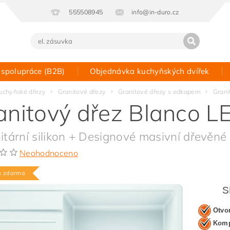
555508945
info@in-duro.cz
 spolupráce (B2B)
Objednávka kuchyňských dvířek
Kontakt
uchyňské dřezy
Granitové dřezy
Granitové dřezy s odkapem
Grani
anitový dřez Blanco L
itární silikon + Designové masivní dřevěné 
Neohodnoceno
a zdarma
S
Otvo
Kompl