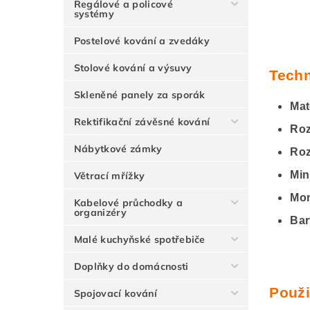
Regálové a policové
systémy
Postelové kování a zvedáky
Stolové kování a výsuvy
Techn
Skleněné panely za sporák
Mat
Rektifikační závěsné kování
Roz
Nábytkové zámky
Roz
Min
Větrací mřížky
Mon
Kabelové průchodky a
organizéry
Bar
Malé kuchyňské spotřebiče
Doplňky do domácnosti
Použi
Spojovací kování