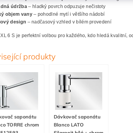
dná údržba
– hladký povrch odpuzuje nečistoty
ký objem vany
– pohodlné mytí i většího nádobí
lový design
– nadčasový vzhled v bílém provedení
L 6 S je perfektní volbou pro každého, kdo hledá kvalitní, o
isející produkty
kovač saponátu
Dávkovač saponátu
nco TORRE chrom
Blanco LATO
k 512593
Silgranit bílá + chrom