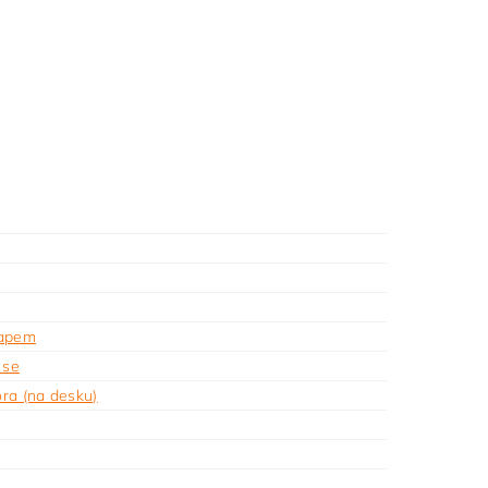
kapem
 se
ra (na desku)