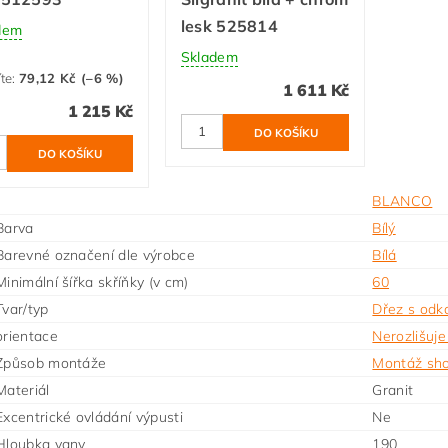
lesk 525814
dem
Skladem
íte
:
79,12 Kč (–6 %)
1 611 Kč
1 215 Kč
BLANCO
Barva
Bílý
Barevné označení dle výrobce
Bílá
inimální šířka skříňky (v cm)
60
Tvar/typ
Dřez s od
orientace
Nerozlišuje
 Způsob montáže
Montáž sho
Materiál
Granit
Excentrické ovládání výpusti
Ne
Hloubka vany
190