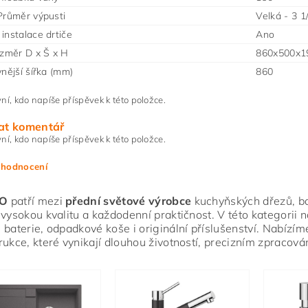
Průměr výpusti
Velká - 3 1
instalace drtiče
Ano
ozměr D x Š x H
860x500x1
vnější šířka (mm)
860
ní, kdo napíše příspěvek k této položce.
at komentář
ní, kdo napíše příspěvek k této položce.
 hodnocení
O
patří mezi
přední světové výrobce
kuchyňských dřezů, bate
 vysokou kvalitu a každodenní praktičnost. V této kategorii 
 baterie, odpadkové koše i originální příslušenství. Nabízím
rukce, které vynikají dlouhou životností, precizním zpracov