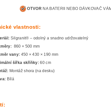
OTVOR
NA BATERII NEBO DÁVKOVAČ VÁ
ické vlastnosti:
eriál:
Silgranit® – odolný a snadno udržovatelný
měry:
860 × 500 mm
měr vany:
450 × 430 × 190 mm
imální šířka skříňky:
60 cm
táž:
Montáž shora (na desku)
va:
Bílá
tí: