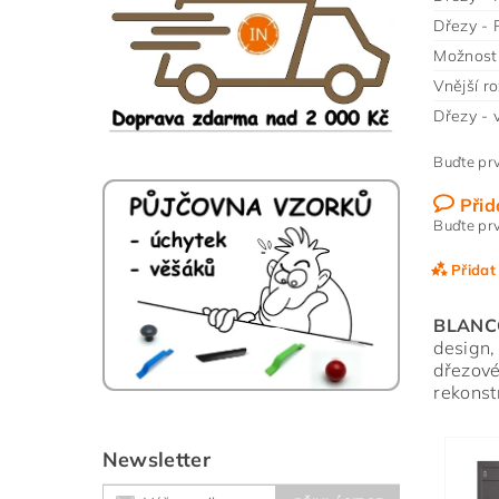
Dřezy - 
Možnost 
Vnější r
Dřezy - 
Buďte prv
Přid
Buďte prv
Přidat
BLANC
design,
dřezové
rekonst
Newsletter