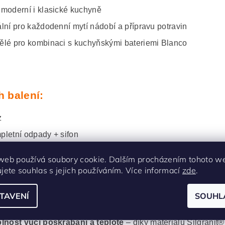
 moderní i klasické kuchyně
ální pro každodenní mytí nádobí a přípravu potravin
ělé pro kombinaci s kuchyňskými bateriemi Blanco
 balení:
z
pletní odpady + sifon
ginální příchytky k pracovní desce
web používá soubory cookie. Dalším procházením tohoto w
ujete souhlas s jejich používáním. Více informací
zde
.
TAVENÍ
SOUHL
í výhody:
lnost vůči poškrábání a teplotě
– díky materiálu Silgranit®