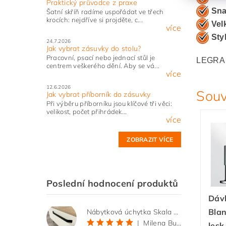
Praktický průvodce z praxe
Sna
Šatní skříň radíme uspořádat ve třech
krocích: nejdříve si projděte, c...
Vel
více
Sty
24.7.2026
Jak vybrat zásuvky do stolu?
Pracovní, psací nebo jednací stůl je
LEGRA X
centrem veškerého dění. Aby se vá...
více
12.6.2026
Souv
Jak vybrat příborník do zásuvky
Při výběru příborníku jsou klíčové tři věci:
velikost, počet přihrádek...
více
ZOBRAZIT VÍCE
Poslední hodnocení produktů
Dáv
Bla
Nábytková úchytka Skala černá matná
|
Milena Bučková
les