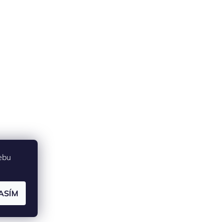
ebu
ASÍM