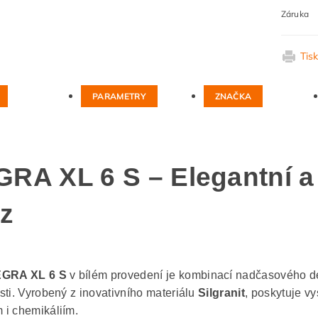
Záruka
Tis
PARAMETRY
ZNAČKA
RA XL 6 S – Elegantní a
ez
EGRA XL 6 S
v bílém provedení je kombinací nadčasového d
sti. Vyrobený z inovativního materiálu
Silgranit
, poskytuje v
i chemikáliím.