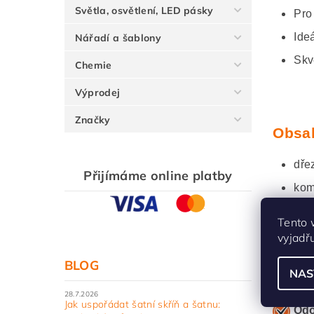
Světla, osvětlení, LED pásky
Pro
Ide
Nářadí a šablony
Skv
Chemie
Výprodej
Značky
Obsah
dře
Přijímáme online platby
kom
ori
Tento 
vyjadř
BLOG
NAS
Hlavn
28.7.2026
Jak uspořádat šatní skříň a šatnu:
Odo