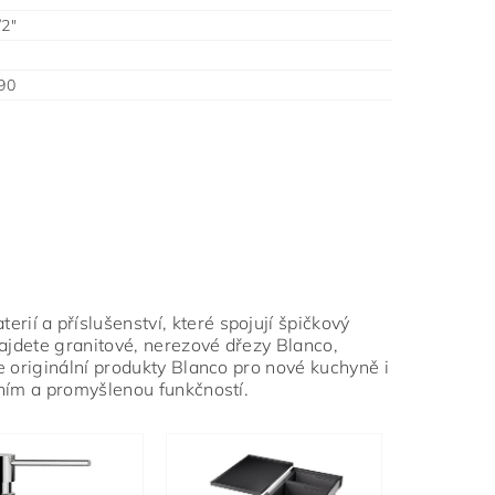
/2"
90
rií a příslušenství, které spojují špičkový
najdete granitové, nerezové dřezy Blanco,
e originální produkty Blanco pro nové kuchyně i
áním a promyšlenou funkčností.