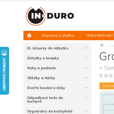
Doprava a platba
Velkoobchodní
Půjčovna vzorků
Hodnocení obchodu
K
El. zásuvky do nábytku
Gr
Úchytky a knopky
+ San
Nohy a podnože
Věšáky a háčky
Doprav
Dveřní kování a kliky
Odpadkové koše do
kuchyně
Organizéry do kuchyňské