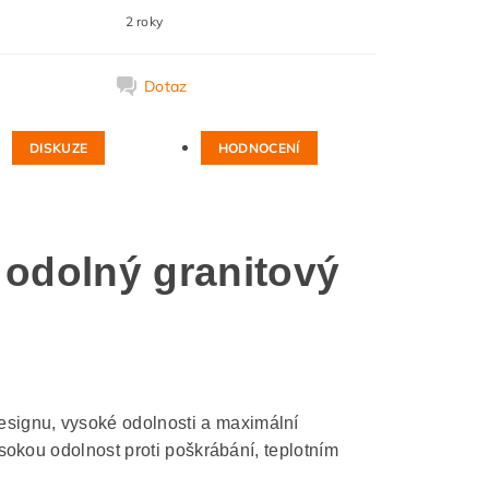
2 roky
k
Dotaz
DISKUZE
HODNOCENÍ
 odolný granitový
esignu, vysoké odolnosti a maximální
ysokou odolnost proti poškrábání, teplotním