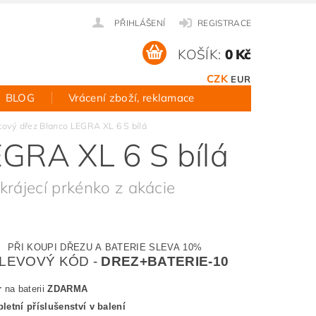
PŘIHLÁŠENÍ
REGISTRACE
KOŠÍK:
0 Kč
CZK
EUR
BLOG
Vrácení zboží, reklamace
tový dřez Blanco LEGRA XL 6 S bílá
EGRA XL 6 S bílá
krájecí prkénko z akácie
PŘI KOUPI DŘEZU A BATERIE SLEVA 10%
LEVOVÝ KÓD -
DREZ+BATERIE-10
r
na baterii
ZDARMA
etní příslušenství v balení