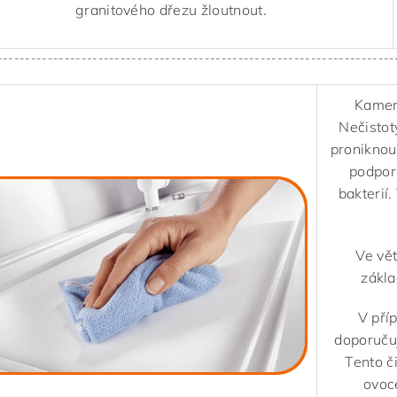
granitového dřezu žloutnout.
-----------------------------------------------------------------------
Kameni
Nečistot
proniknou
podporu
bakterií.
Ve vě
zákl
V pří
doporuču
Tento č
ovoce