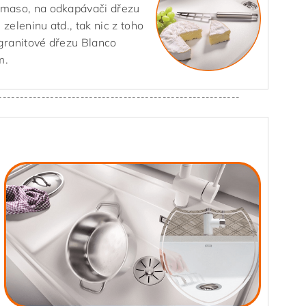
 maso, na odkapávači dřezu
 zeleninu atd., tak nic z toho
granitové dřezu Blanco
m.
--------------------------------------------------------