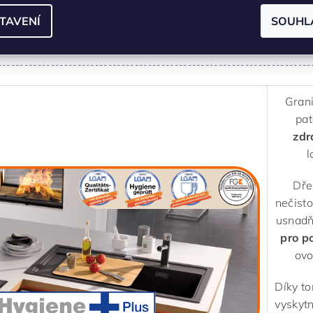
vrch, který vytváří příjemný vzhled se znatelně kamenitým charakte
TAVENÍ
SOUHL
parametrech produk
-----------------------------------------------------------------------
Grani
pat
zdr
l
Dře
nečisto
usnadň
pro p
ovo
Díky t
vyskytn