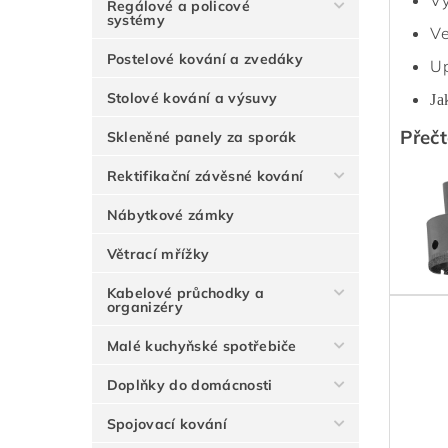
Vý
Regálové a policové
systémy
Ve
Postelové kování a zvedáky
Up
Stolové kování a výsuvy
Ja
Přečt
Skleněné panely za sporák
Rektifikační závěsné kování
Nábytkové zámky
Větrací mřížky
Kabelové průchodky a
organizéry
Malé kuchyňské spotřebiče
Doplňky do domácnosti
Spojovací kování