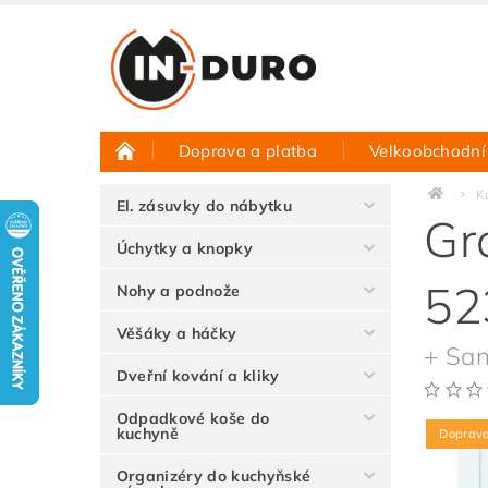
Doprava a platba
Velkoobchodní
Půjčovna vzorků
Hodnocení obchodu
K
El. zásuvky do nábytku
Gr
Úchytky a knopky
52
Nohy a podnože
Věšáky a háčky
+ San
Dveřní kování a kliky
Odpadkové koše do
kuchyně
Doprav
Organizéry do kuchyňské