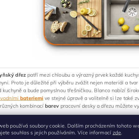
yňský dřez
patří mezi chloubu a výrazný prvek každé kuchyn
yni. Proto je důležité při výběru zvážit nejen materiál a tvar
d kuchyně a bude pomyslnou třešničkou. Blanco nabízí širok
ovodními
bateriemi
ve stejné úpravě a volitelně si lze také z
různých kombinací
barev
pracovní desky a dřezu můžete vy
zvolit granitový dřez Silgranit BLANCO?
Jedná se o jednoh
web používá soubory cookie. Dalším procházením tohoto w
obou a sídlem v Německu a to již od roku 1925. Dřezy SILG
ujete souhlas s jejich používáním. Více informací
zde
.
kamenivo (drcená žula na nejjemnější fragmenty), díky tě