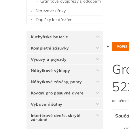
Granitové dvojdřezy s odkapem
Nerezové dřezy
Doplňky ke dřezům
Kuchyňské baterie
POPIS
Kompletní zásuvky
Výsuvy a pojezdy
Gr
Nábytkové výklopy
52
Nábytkové závěsy, panty
Kování pro posuvné dveře
od němec
Vybavení šatny
Interiérové dveře, skryté
Součá
zárubně