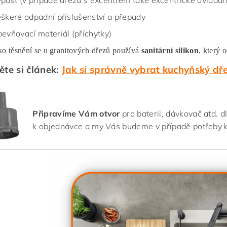
pusť (v případě dřezu s excentrem také excentrické ovládání
škeré odpadní příslušenství a přepady
evňovací materiál (příchytky)
ko těsnění se u granitových dřezů používá
sanitární silikon
, který 
ěte si článek:
Jak si správně vybrat kuchyňský dř
Připravíme Vám otvor
pro baterii, dávkovač atd. 
k objednávce a my Vás budeme v případě potřeby