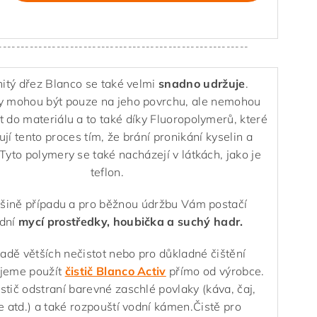
--------------------------------------------------------
tý dřez Blanco se také velmi
snadno udržuje
.
y mohou být pouze na jeho povrchu, ale nemohou
t do materiálu a to také díky Fluoropolymerů, které
jí tento proces tím, že brání pronikání kyselin a
 Tyto polymery se také nacházejí v látkách, jako je
teflon.
tšině případu a pro běžnou údržbu Vám postačí
adní
mycí prostředky, houbička a suchý hadr.
padě větších nečistot nebo pro důkladné čištění
jeme použít
čistič Blanco Activ
přímo od výrobce.
istič odstraní barevné zaschlé povlaky (káva, čaj,
 atd.) a také rozpouští vodní kámen.
Čistě pro