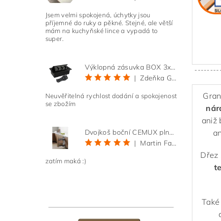
Jsem velmi spokojená, úchytky jsou
příjemné do ruky a pěkné. Stejné, ale větší
mám na kuchyňské lince a vypadá to
super.
Výklopná zásuvka BOX 3x 230V s 3m kabelem - černá
--------
|
Zdeňka Gold
Gran
Neuvěřitelná rychlost dodání a spokojenost
se zbožím
nár
aniž 
an
Dvojkoš boční CEMUX plné dno 3D, s tlumením antracit 200 mm
|
Martin Faltus
Dřez 
zatím maká :)
t
Také