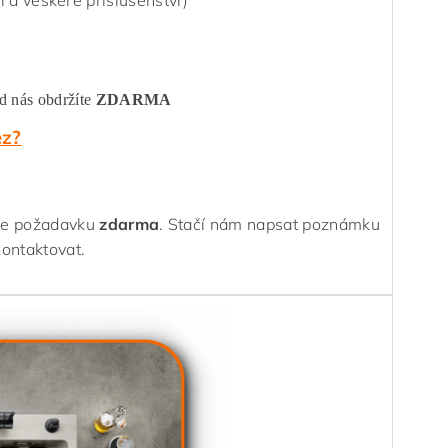
 a veškeré příslušenství)
od nás obdržíte
ZDARMA
ez?
dle požadavku
zdarma
.
Stačí nám napsat poznámku
kontaktovat.