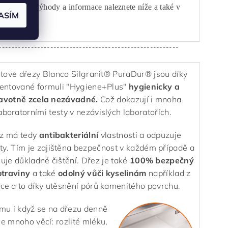
rem. Další výhody a informace naleznete níže a také v
ASÍM
tu.
--------------------------------------------------------
tové dřezy Blanco Silgranit® PuraDur® jsou díky
entované formuli "Hygiene+Plus"
hygienicky a
avotně zcela nezávadné.
Což dokazují i mnoha
aboratorními testy v nezávislých laboratořích.
z má tedy
antibakteriální
vlastnosti a odpuzuje
ty. Tím je zajištěna bezpečnost v každém případě a
uje důkladné čištění. Dřez je také
100% bezpečný
otraviny
a také
odolný vůči kyselinám
například z
ce a to díky utěsnění pórů kamenitého povrchu.
omu i když se na dřezu denně
e mnoho věcí: rozlité mléku,