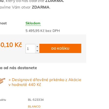
onu
, který od nás obdržíte
ZDARMA.
ovíme Vám otvor
ZDARMA
.
nost
Skladem
5 495,95 Kč bez DPH
0,10 Kč
a od nás dostanete
+ Designové dřevěné prkénko z Akácie
v hodnotě 440 Kč
uktu
BL-523334
BLANCO