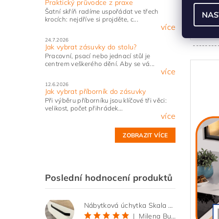
Praktický průvodce z praxe
po
Šatní skříň radíme uspořádat ve třech
NAS
krocích: nejdříve si projděte, c...
více
24.7.2026
--------
Jak vybrat zásuvky do stolu?
Pracovní, psací nebo jednací stůl je
centrem veškerého dění. Aby se vá...
více
12.6.2026
Jak vybrat příborník do zásuvky
Při výběru příborníku jsou klíčové tři věci:
velikost, počet přihrádek...
více
ZOBRAZIT VÍCE
Poslední hodnocení produktů
Nábytková úchytka Skala černá matná
|
Milena Bučková