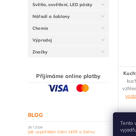
Světla, osvětlení, LED pásky
Nářadí a šablony
Chemie
Výprodej
Značky
Kuch
Přijímáme online platby
kuch
vzhle
vod
BLOG
Proč 
Tento 
s výr
28.7.2026
vyjadř
Jak uspořádat šatní skříň a šatnu:
80% 