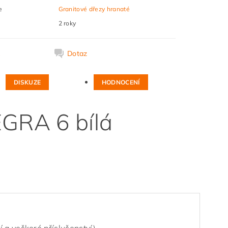
e
Granitové dřezy hranaté
2 roky
k
Dotaz
DISKUZE
HODNOCENÍ
EGRA 6 bílá