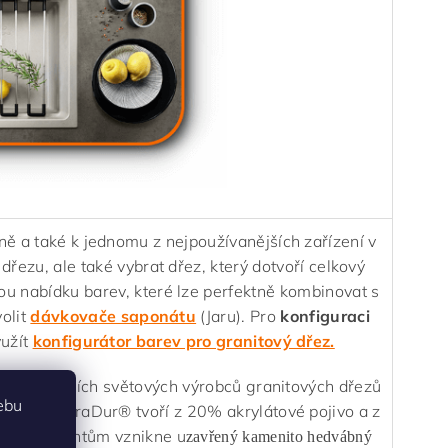
ě a také k jednomu z nejpoužívanějších zařízení v
 dřezu, ale také vybrat dřez, který dotvoří celkový
ou nabídku barev, které lze perfektně kombinovat s
volit
dávkovače saponátu
(Jaru). Pro
konfiguraci
užít
konfigurátor barev pro granitový dřez.
o z největších světových výrobců granitových dřezů
ebu
RANIT® PuraDur® tvoří z 20% akrylátové pojivo a z
mto fragmentům vznikne u
zavřený kamenito hedvábný