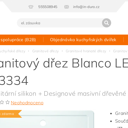
555508945
info@in-duro.cz
 spolupráce (B2B)
Objednávka kuchyňských dvířek
Kontakt
uchyňské dřezy
Granitové dřezy
Granitové hranaté dřezy
Granitov
anitový dřez Blanco L
3334
itární silikon + Designové masivní dřevěné 
Neohodnoceno
Grani
a zdarma
Součá