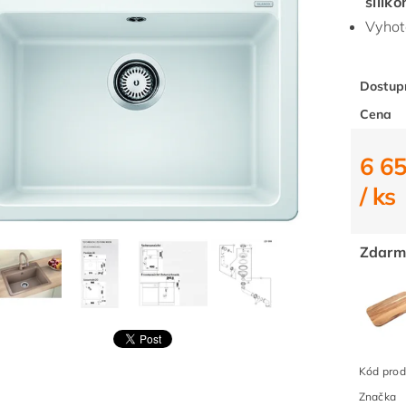
silik
Vyhot
Dostup
Cena
6 65
/ ks
Zdarm
Kód prod
Značka