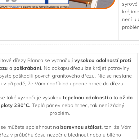
syrové
krájíme
není u 
problé
-----------------------------------------------------------------------
itové dřezy Blanco se vyznačují
vysokou odolností
proti
azu
a
poškrábání
. Na odkapu dřezu lze krájet potraviny
byste poškodili povrch granitového dřezu. Nic se nestane
i v případě, že Vám například upadne hrnec do dřezu.
se také vyznačuje vysokou
tepelnou odolností
a to
až do
eploty 280°C.
Teplá pánev nebo hrnec, tak není žádný
problém.
 se můžete spolehnout na
barevnou stálost
, tzn. že Vám
dřez v průběhu času nezačne blednout nebo u bílého