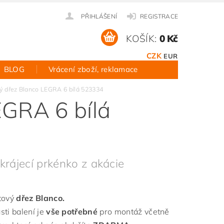
PŘIHLÁŠENÍ
REGISTRACE
KOŠÍK:
0 Kč
CZK
EUR
BLOG
Vrácení zboží, reklamace
ý dřez Blanco LEGRA 6 bílá 523334
EGRA 6 bílá
krájecí prkénko z akácie
tový
dřez Blanco.
sti balení je
vše potřebné
pro montáž včetně