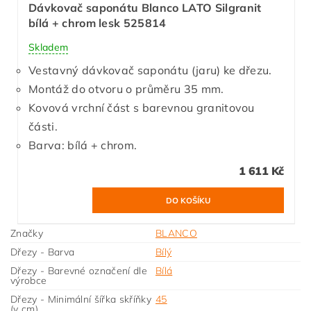
Dávkovač saponátu Blanco LATO Silgranit
bílá + chrom lesk 525814
Skladem
Vestavný dávkovač saponátu (jaru) ke dřezu.
Montáž do otvoru o průměru 35 mm.
Kovová vrchní část s barevnou granitovou
části.
Barva: bílá + chrom.
1 611 Kč
Značky
BLANCO
Dřezy - Barva
Bílý
Dřezy - Barevné označení dle
Bílá
výrobce
Dřezy - Minimální šířka skříňky
45
(v cm)