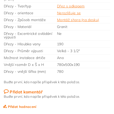
Dřezy - Tvar/typ
Dřez s odkapem
Dřezy - orientace
Nerozlišuje se
Dřezy - Způsob montáže
Montáž shora (na desku)
Dřezy - Materiál
Granit
Dřezy - Excentrické ovládání
Ne
výpusti
Dřezy - Hloubka vany
190
Dřezy - Průměr výpusti
Velká - 3 1/2"
Možnost instalace drtiče
Ano
Vnější rozměr D x Š x H
780x500x190
Dřezy - vnější šířka (mm)
780
Buďte první, kdo napíše příspěvek k této položce.
Přidat komentář
Buďte první, kdo napíše příspěvek k této položce.
Přidat hodnocení