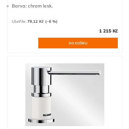
Barva: chrom lesk.
Ušetříte
:
79,12 Kč (–6 %)
1 215 Kč