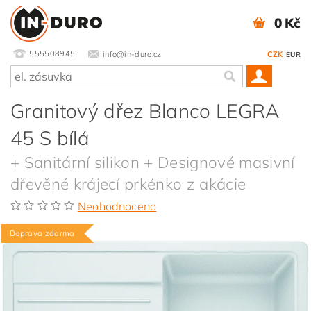
0 Kč
555508945
info@in-duro.cz
CZK
EUR
Granitový dřez Blanco LEGRA
45 S bílá
+ Sanitární silikon + Designové masivní
dřevěné krájecí prkénko z akácie
Neohodnoceno
Doprava zdarma