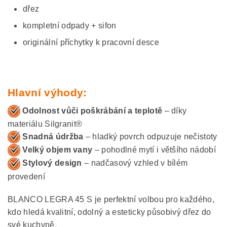
dřez
kompletní odpady + sifon
originální příchytky k pracovní desce
Hlavní výhody:
Odolnost vůči poškrábání a teplotě
– díky
materiálu Silgranit®
Snadná údržba
– hladký povrch odpuzuje nečistoty
Velký objem vany
– pohodlné mytí i většího nádobí
Stylový design
– nadčasový vzhled v bílém
provedení
BLANCO LEGRA 45 S je perfektní volbou pro každého,
kdo hledá kvalitní, odolný a esteticky působivý dřez do
své kuchyně.