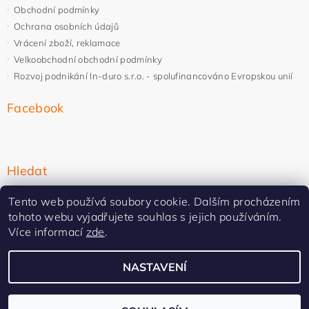
Obchodní podmínky
Ochrana osobních údajů
Vrácení zboží, reklamace
Velkoobchodní obchodní podmínky
Rozvoj podnikání In-duro s.r.o. - spolufinancováno Evropskou unií
Facebook
Hledat
Tento web používá soubory cookie. Dalším procházením
tohoto webu vyjadřujete souhlas s jejich používáním.
Více informací
zde
.
NASTAVENÍ
Upravit nastavení cookies
2026 ©
In-duro
, všechna práva vyhrazena
Vytvořil Shoptet Premium