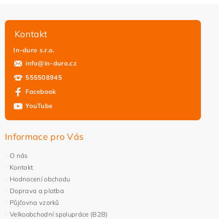
Kontakt
In-duro s.r.o.
info
@
in-duro.cz
555508945
Facebook
YouTube
Informace pro Vás
O nás
Kontakt
Hodnocení obchodu
Doprava a platba
Půjčovna vzorků
Velkoobchodní spolupráce (B2B)