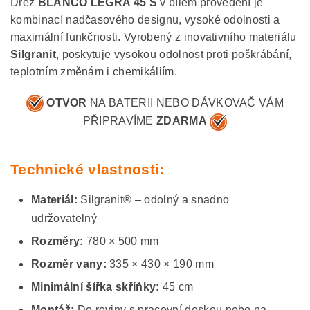
Dřez
BLANCO LEGRA 45 S
v bílém provedení je
kombinací nadčasového designu, vysoké odolnosti a
maximální funkčnosti. Vyrobený z inovativního materiálu
Silgranit
, poskytuje vysokou odolnost proti poškrábání,
teplotním změnám i chemikáliím.
OTVOR
NA BATERII NEBO DÁVKOVAČ VÁM
PŘIPRAVÍME
ZDARMA
Technické vlastnosti:
Materiál:
Silgranit® – odolný a snadno
udržovatelný
Rozměry:
780 × 500 mm
Rozměr vany:
335 × 430 × 190 mm
Minimální šířka skříňky:
45 cm
Montáž:
Do roviny s pracovní deskou nebo na