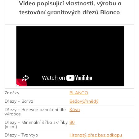
Video popisující vlastnosti, výrobu a
testování granitových dřezů Blanco
Značky
BLANCO
Dřezy - Barva
Béžový/hnědý
Dřezy - Barevné označení dle
Káva
výrobce
Dřezy - Minimální šířka skříňky
80
(v cm)
Dřezy - Tvar/typ
Hranatý dřez bez odkapu