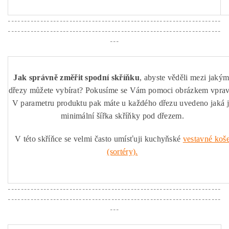
------------------------------------------------------------------
------------------------------------------------------------------
---
Jak správně změřit spodní skříňku
, abyste věděli mezi jakým
dřezy můžete vybírat? Pokusíme se Vám pomoci obrázkem vprav
V parametru produktu pak máte u každého dřezu uvedeno jaká 
minimální šířka skříňky pod dřezem.
V této skříňce se velmi často umísťuji kuchyňské
vestavné koš
(sortéry).
------------------------------------------------------------------
------------------------------------------------------------------
---