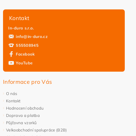
Kontakt
In-duro s.r.o.
info
@
in-duro.cz
555508945
Facebook
YouTube
Informace pro Vás
O nás
Kontakt
Hodnocení obchodu
Doprava a platba
Půjčovna vzorků
Velkoobchodní spolupráce (B2B)