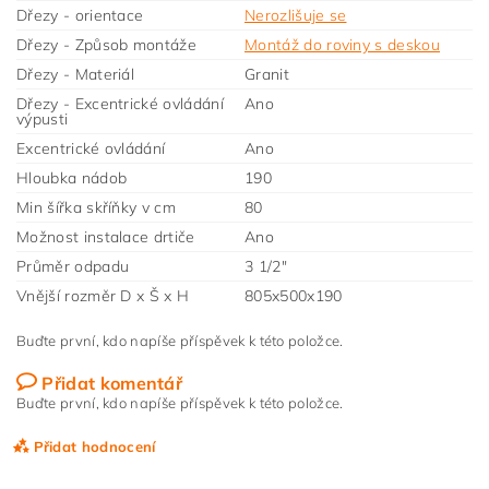
Dřezy - orientace
Nerozlišuje se
Dřezy - Způsob montáže
Montáž do roviny s deskou
Dřezy - Materiál
Granit
Dřezy - Excentrické ovládání
Ano
výpusti
Excentrické ovládání
Ano
Hloubka nádob
190
Min šířka skříňky v cm
80
Možnost instalace drtiče
Ano
Průměr odpadu
3 1/2"
Vnější rozměr D x Š x H
805x500x190
Buďte první, kdo napíše příspěvek k této položce.
Přidat komentář
Buďte první, kdo napíše příspěvek k této položce.
Přidat hodnocení