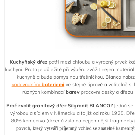
Kuchyňský dřez
patří mezi chloubu a výrazný prvek ka
kuchyni. Proto je důležité při výběru zvážit nejen materiál
kuchyně a bude pomyslnou třešničkou. Blanco nabízí
vodovodními
bateriemi
ve stejné úpravě a volitelně si 
různých kombinací
barev
pracovní desky a dřezu 
Proč zvolit granitový dřez Silgranit BLANCO?
Jedná se 
výrobou a sídlem v Německu a to již od roku 1925. Dř
80% kamenivo (drcená žula na nejjemnější fragmenty)
povrch, který vytváří příjemný vzhled se znatelně kamenit