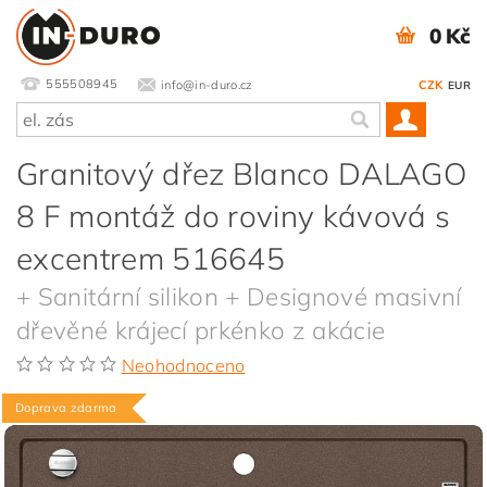
0 Kč
555508945
info@in-duro.cz
CZK
EUR
Granitový dřez Blanco DALAGO
8 F montáž do roviny kávová s
excentrem 516645
+ Sanitární silikon + Designové masivní
dřevěné krájecí prkénko z akácie
Neohodnoceno
Doprava zdarma