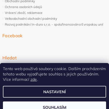
Obchodní podmínky
Ochrana osobních údajů
Vrácení zboží, reklamace
Velkoobchodní obchodní podmínky
Rozvoj podnikání In-duro s.r.o. - spolufinancováno Evropskou unií
Facebook
Hledat
Tento web používá soubory cookie. Dalším procházením
tohoto webu vyjadřujete souhlas s jejich používáním.
Více informací
zde
.
NASTAVENÍ
Upravit nastavení cookies
2026 ©
In-duro
, všechna práva vyhrazena
Vytvořil Shoptet Premium
SOUHLASÍM