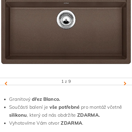
1
z 9
Granitový
dřez Blanco.
Součásti balení je
vše potřebné
pro montáž včetně
silikonu
, který od nás obdržíte
ZDARMA.
Vyhotovíme Vám otvor
ZDARMA
.