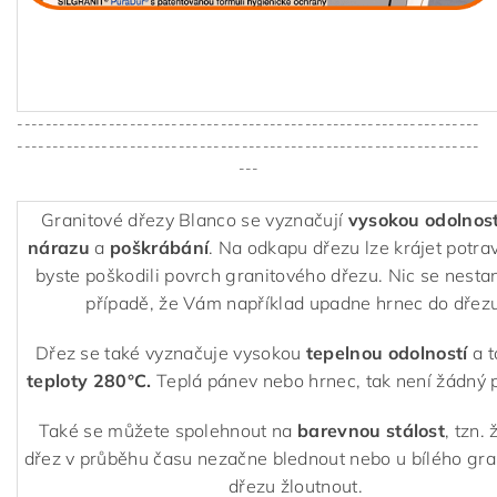
------------------------------------------------------------------
------------------------------------------------------------------
---
Granitové dřezy Blanco se vyznačují
vysokou odolnost
nárazu
a
poškrábání
. Na odkapu dřezu lze krájet potra
byste poškodili povrch granitového dřezu. Nic se nestan
případě, že Vám například upadne hrnec do dřezu
Dřez se také vyznačuje vysokou
tepelnou odolností
a 
teploty 280°C.
Teplá pánev nebo hrnec, tak není žádný 
Také se můžete spolehnout na
barevnou stálost
, tzn.
dřez v průběhu času nezačne blednout nebo u bílého gr
dřezu žloutnout.