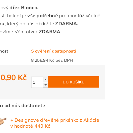
tový
dřez Blanco.
sti balení je
vše potřebné
pro montáž včetně
onu
, který od nás obdržíte
ZDARMA.
ovíme Vám otvor
ZDARMA
.
nost
S ověření dostupnosti
8 256,94 Kč bez DPH
0,90 Kč
a od nás dostanete
+ Designové dřevěné prkénko z Akácie
v hodnotě 440 Kč