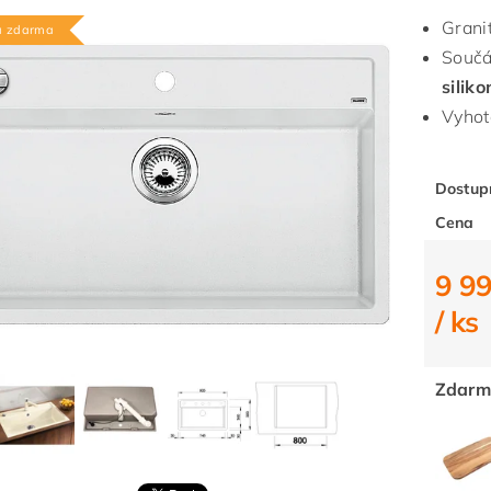
Grani
a zdarma
Součá
silik
Vyhot
Dostup
Cena
9 99
/ ks
Zdarm