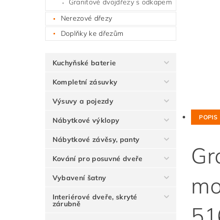
Granitové dvojdřezy s odkapem
Nerezové dřezy
Doplňky ke dřezům
Kuchyňské baterie
Kompletní zásuvky
Výsuvy a pojezdy
POPIS
Nábytkové výklopy
Nábytkové závěsy, panty
Gr
Kování pro posuvné dveře
mo
Vybavení šatny
Interiérové dveře, skryté
zárubně
51