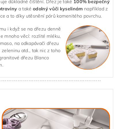
uje důkladné čištění. Dřez je také
100% bezpečný
otraviny
a také
odolný vůči kyselinám
například z
ce a to díky utěsnění pórů kamenitého povrchu.
omu i když se na dřezu denně
e mnoho věcí: rozlité mléku,
 maso, na odkapávači dřezu
 zeleninu atd., tak nic z toho
granitové dřezu Blanco
m.
--------------------------------------------------------