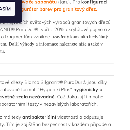
volit
dávkovače saponátu
(Jaru). Pro
konfiguraci
ASÍM
užít
konfigurátor barev pro granitový dřez.
o z největších světových výrobců granitových dřezů
RANIT® PuraDur® tvoří z 20% akrylátové pojivo a z
mto fragmentům vznikne u
zavřený kamenito hedvábný
rem. Další výhody a informace naleznete níže a také v
tu.
--------------------------------------------------------
tové dřezy Blanco Silgranit® PuraDur® jsou díky
entované formuli "Hygiene+Plus"
hygienicky a
avotně zcela nezávadné.
Což dokazují i mnoha
aboratorními testy v nezávislých laboratořích.
z má tedy
antibakteriální
vlastnosti a odpuzuje
ty. Tím je zajištěna bezpečnost v každém případě a