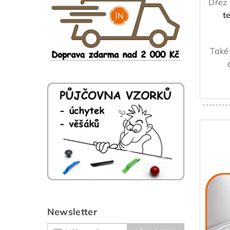
Dřez 
t
Také
--------
Newsletter