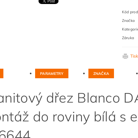
Kód prod
Značka
Kategori
Záruka
Tis
PARAMETRY
ZNAČKA
anitový dřez Blanco 
ntáž do roviny bílá s 
6644