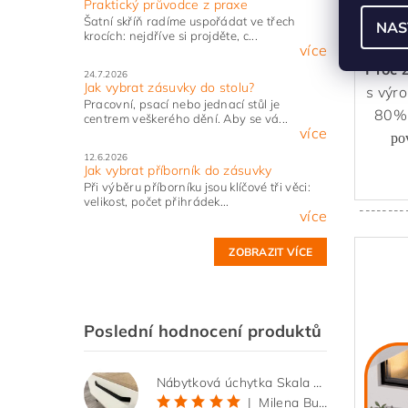
Praktický průvodce z praxe
vod
Šatní skříň radíme uspořádat ve třech
NAS
krocích: nejdříve si projděte, c...
více
Proč 
24.7.2026
Jak vybrat zásuvky do stolu?
s výr
Pracovní, psací nebo jednací stůl je
80% 
centrem veškerého dění. Aby se vá...
více
po
12.6.2026
Jak vybrat příborník do zásuvky
Při výběru příborníku jsou klíčové tři věci:
velikost, počet přihrádek...
--------
více
ZOBRAZIT VÍCE
Poslední hodnocení produktů
Nábytková úchytka Skala černá matná
|
Milena Bučková