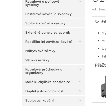
Regálové a policové
systémy
od němec
Postelové kování a zvedáky
Součá
Stolové kování a výsuvy
Skleněné panely za sporák
Vý
Ve
Rektifikační závěsné kování
Up
Nábytkové zámky
Ja
Větrací mřížky
Přečt
Kabelové průchodky a
organizéry
Malé kuchyňské spotřebiče
Doplňky do domácnosti
Spojovací kování