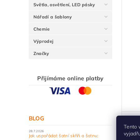
Světla, osvětlení, LED pásky
Nářadí a šablony
Chemie
Výprodej
Značky
Přijímáme online platby
BLOG
Kuch
kuch
Tento 
28.7.2026
vyjadř
vzhle
Jak uspořádat šatní skříň a šatnu: