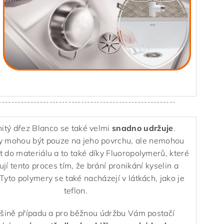
--------------------------------------------------------
tý dřez Blanco se také velmi
snadno udržuje
.
y mohou být pouze na jeho povrchu, ale nemohou
t do materiálu a to také díky Fluoropolymerů, které
jí tento proces tím, že brání pronikání kyselin a
 Tyto polymery se také nacházejí v látkách, jako je
teflon.
tšině případu a pro běžnou údržbu Vám postačí