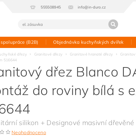
555508945
info@in-duro.cz
 spolupráce (B2B)
Objednávka kuchyňských dvířek
Kontakt
uchyňské dřezy
Granitové dřezy
Granitové hranaté dřezy
Granitov
em 516644
anitový dřez Blanco 
ntáž do roviny bílá s 
6644
itární silikon + Designové masivní dřevěné 
Neohodnoceno