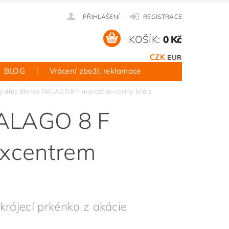
PŘIHLÁŠENÍ
REGISTRACE
KOŠÍK:
0 Kč
CZK
EUR
BLOG
Vrácení zboží, reklamace
ý dřez Blanco DALAGO 8 F montáž do roviny bílá s
DALAGO 8 F
excentrem
krájecí prkénko z akácie