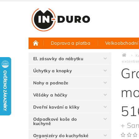
Doprava a platba
Velkoobchodní
Půjčovna vzorků
Hodnocení obchodu
K
El. zásuvky do nábytku
excentr
Gr
Úchytky a knopky
Nohy a podnože
mo
Věšáky a háčky
51
Dveřní kování a kliky
Odpadkové koše do
kuchyně
+ San
Organizéry do kuchyňské