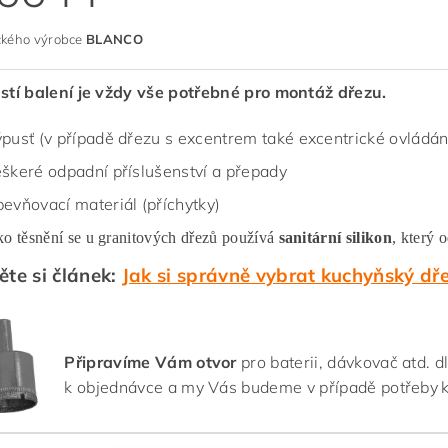
kého výrobce
BLANCO
stí balení je vždy vše potřebné pro montáž dřezu.
pusť (v případě dřezu s excentrem také excentrické ovládání
škeré odpadní příslušenství a přepady
evňovací materiál (příchytky)
ko těsnění se u granitových dřezů používá
sanitární silikon
, který 
ěte si článek:
Jak si správně vybrat kuchyňský dř
Připravíme Vám otvor
pro baterii, dávkovač atd. 
k objednávce a my Vás budeme v případě potřeby