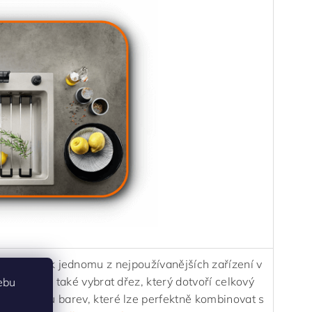
ě a také k jednomu z nejpoužívanějších zařízení v
 dřezu, ale také vybrat dřez, který dotvoří celkový
ebu
ou nabídku barev, které lze perfektně kombinovat s