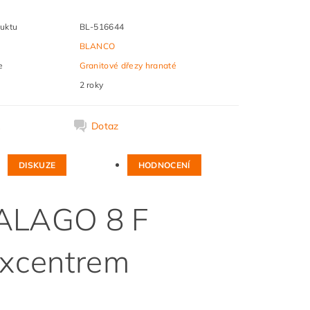
uktu
BL-516644
BLANCO
e
Granitové dřezy hranaté
2 roky
k
Dotaz
DISKUZE
HODNOCENÍ
DALAGO 8 F
excentrem