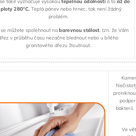
se také vyznačuje vysokou
tepelnou odolností
a to
až do
eploty 280°C.
Teplá pánev nebo hrnec, tak není žádný
problém.
 se můžete spolehnout na
barevnou stálost
, tzn. že Vám
dřez v průběhu času nezačne blednout nebo u bílého
granitového dřezu žloutnout.
-----------------------------------------------------------------------
Kameni
Nečistot
proniknou
podporu
bakterií.
Ve vě