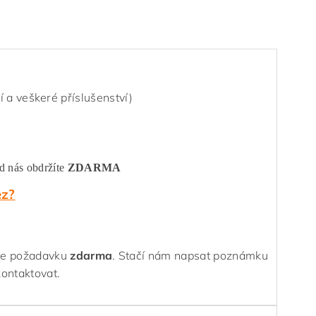
 a veškeré příslušenství)
od nás obdržíte
ZDARMA
ez?
dle požadavku
zdarma
.
Stačí nám napsat poznámku
kontaktovat.