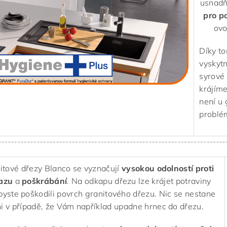
usnadň
pro p
ovo
Díky t
vyskytn
syrové
krájíme
není u 
problé
-----------------------------------------------------------------------
itové dřezy Blanco se vyznačují
vysokou odolností
proti
azu
a
poškrábání
. Na odkapu dřezu lze krájet potraviny
byste poškodili povrch granitového dřezu. Nic se nestane
i v případě, že Vám například upadne hrnec do dřezu.