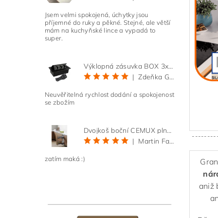
Jsem velmi spokojená, úchytky jsou
příjemné do ruky a pěkné. Stejné, ale větší
mám na kuchyňské lince a vypadá to
super.
Výklopná zásuvka BOX 3x 230V s 3m kabelem - černá
|
Zdeňka Gold
Neuvěřitelná rychlost dodání a spokojenost
se zbožím
Dvojkoš boční CEMUX plné dno 3D, s tlumením antracit 200 mm
--------
|
Martin Faltus
zatím maká :)
Gran
nár
aniž 
an