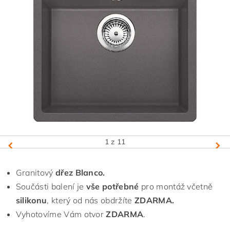
1
z 11
Granitový
dřez Blanco.
Součásti balení je
vše potřebné
pro montáž včetně
silikonu
, který od nás obdržíte
ZDARMA.
Vyhotovíme Vám otvor
ZDARMA
.