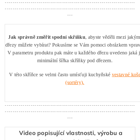
------------------------------------------------------------------
------------------------------------------------------------------
---
Jak správně změřit spodní skříňku
, abyste věděli mezi jakým
dřezy můžete vybírat? Pokusíme se Vám pomoci obrázkem vprav
V parametru produktu pak máte u každého dřezu uvedeno jaká 
minimální šířka skříňky pod dřezem.
V této skříňce se velmi často umísťuji kuchyňské
vestavné koš
(sortéry).
------------------------------------------------------------------
------------------------------------------------------------------
---
Video popisující vlastnosti, výrobu a