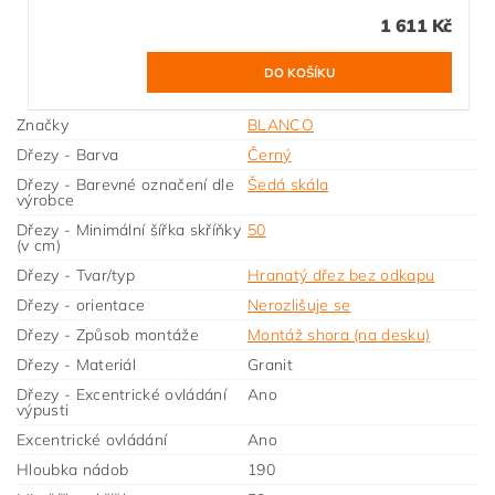
1 611 Kč
Značky
BLANCO
Dřezy - Barva
Černý
Dřezy - Barevné označení dle
Šedá skála
výrobce
Dřezy - Minimální šířka skříňky
50
(v cm)
Dřezy - Tvar/typ
Hranatý dřez bez odkapu
Dřezy - orientace
Nerozlišuje se
Dřezy - Způsob montáže
Montáž shora (na desku)
Dřezy - Materiál
Granit
Dřezy - Excentrické ovládání
Ano
výpusti
Excentrické ovládání
Ano
Hloubka nádob
190