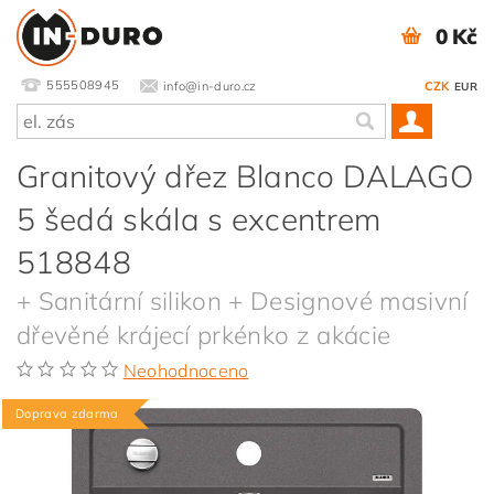
0 Kč
555508945
info@in-duro.cz
CZK
EUR
Granitový dřez Blanco DALAGO
5 šedá skála s excentrem
518848
+ Sanitární silikon + Designové masivní
dřevěné krájecí prkénko z akácie
Neohodnoceno
Doprava zdarma