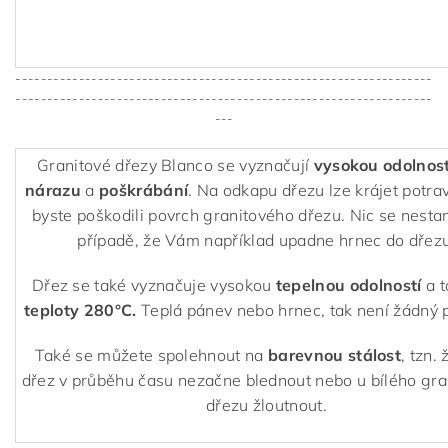
------------------------------------------------------------------
------------------------------------------------------------------
---
Granitové dřezy Blanco se vyznačují
vysokou odolnost
nárazu
a
poškrábání
. Na odkapu dřezu lze krájet potra
byste poškodili povrch granitového dřezu. Nic se nestan
případě, že Vám například upadne hrnec do dřezu
Dřez se také vyznačuje vysokou
tepelnou odolností
a 
teploty 280°C.
Teplá pánev nebo hrnec, tak není žádný 
Také se můžete spolehnout na
barevnou stálost
, tzn.
dřez v průběhu času nezačne blednout nebo u bílého gr
dřezu žloutnout.