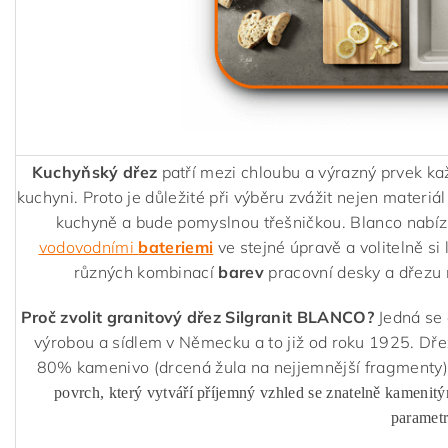
Kuchyňský dřez
patří mezi chloubu a výrazný prvek ka
kuchyni. Proto je důležité při výběru zvážit nejen materiál
kuchyně a bude pomyslnou třešničkou. Blanco nabízí
vodovodními
bateriemi
ve stejné úpravě a volitelně si 
různých kombinací
barev
pracovní desky a dřezu 
Proč zvolit granitový dřez Silgranit BLANCO?
Jedná se 
výrobou a sídlem v Německu a to již od roku 1925. Dř
80% kamenivo (drcená žula na nejjemnější fragmenty)
povrch, který vytváří příjemný vzhled se znatelně kamenit
parametr