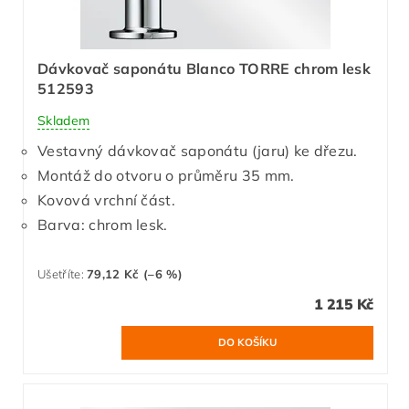
Dávkovač saponátu Blanco TORRE chrom lesk
512593
Skladem
Vestavný dávkovač saponátu (jaru) ke dřezu.
Montáž do otvoru o průměru 35 mm.
Kovová vrchní část.
Barva: chrom lesk.
Ušetříte
:
79,12 Kč (–6 %)
1 215 Kč