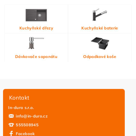
Vložením hodnocení souhlasíte s
podmínkami ochrany
Kuchyňské dřezy
Kuchyňské baterie
osobních údajů
Dávkovače saponátu
Odpadkové koše
Kontakt
In-duro s.r.o.
info
@
in-duro.cz
555508945
Facebook