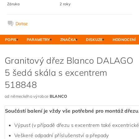
Záruka
2 roky
Dotaz
POPIS
PARAMETRY
ZNAČKA
DISKUZE
HODNOCENÍ
Granitový dřez Blanco DALAGO
5 šedá skála s excentrem
518848
od německého výrobce
BLANCO
Součástí balení je vždy vše potřebné pro montáž dřezu
Výpusť (v případě dřezu s excentrem také excentrické
Veškeré odpadní příslušenství a přepady