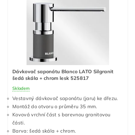
Dávkovač saponátu Blanco LATO Silgranit
šedá skála + chrom lesk 525817
Skladem
Vestavný dávkovač saponátu (jaru) ke dřezu.
Montáž do otvoru o průměru 35 mm.
Kovová vrchní část s barevnou granitovou
části.
Barva: šedá skála + chrom.