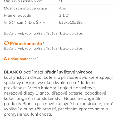
Min šířka skříňky v cm
50
Možnost instalace drtiče
Ano
Průměr odpadu
3 1/2"
Vnější rozměr D x Š x H
515x510x190
Buďte první, kdo napíše příspěvek k této položce.
Přidat komentář
Buďte první, kdo napíše příspěvek k této položce.
Přidat hodnocení
BLANCO
patří mezi
přední světové výrobce
kuchyňských dřezů, baterií a příslušenství, které spojují
špičkový design, vysokou kvalitu a každodenní
praktičnost. V této kategorii najdete granitové,
nerezové dřezy Blanco, dřezové baterie, odpadkové
koše i originální příslušenství. Nabízíme originální
produkty Blanco pro nové kuchyně i rekonstrukce, které
vynikají dlouhou životností, precizním zpracováním a
promyšlenou funkčností.