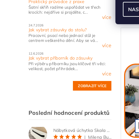
Praktický průvodce z praxe
Šatní skříň radíme uspořádat ve třech
NAS
krocích: nejdříve si projděte, c...
více
--------
24.7.2026
Jak vybrat zásuvky do stolu?
Pracovní, psací nebo jednací stůl je
centrem veškerého dění. Aby se vá...
více
12.6.2026
Jak vybrat příborník do zásuvky
Při výběru příborníku jsou klíčové tři věci:
velikost, počet přihrádek...
více
ZOBRAZIT VÍCE
Poslední hodnocení produktů
Nábytková úchytka Skala černá matná
|
Milena Bučková