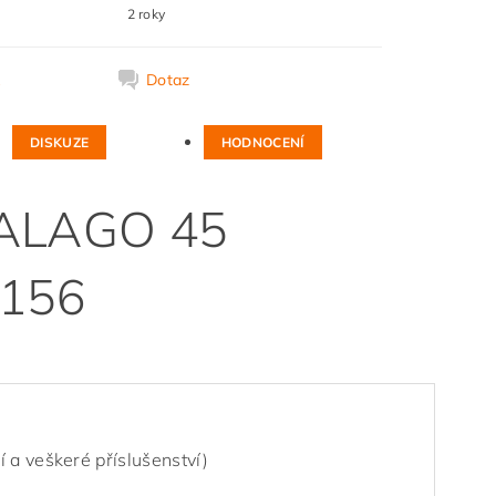
2 roky
k
Dotaz
DISKUZE
HODNOCENÍ
DALAGO 45
7156
 a veškeré příslušenství)