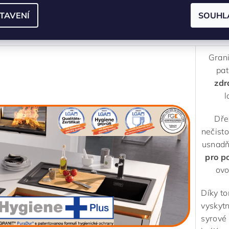
parametrech produk
TAVENÍ
SOUHL
-----------------------------------------------------------------------
Grani
pat
zdr
l
Dře
nečisto
usnadň
pro p
ovo
Díky t
vyskytn
syrové