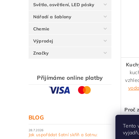
Světla, osvětlení, LED pásky
Nářadí a šablony
Chemie
Výprodej
Značky
Kuch
kuch
Přijímáme online platby
vzhle
vod
Proč 
BLOG
s výr
80% 
Tento 
28.7.2026
vyjadř
po
Jak uspořádat šatní skříň a šatnu: