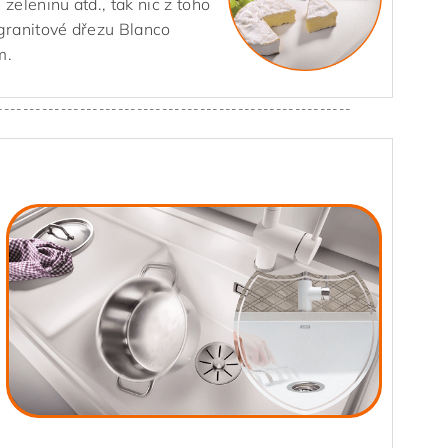
 zeleninu atd., tak nic z toho
granitové dřezu Blanco
m.
--------------------------------------------------------