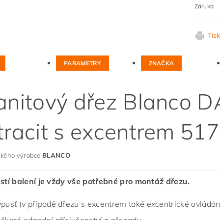
Záruka
Tis
PARAMETRY
ZNAČKA
anitový dřez Blanco 
tracit s excentrem 51
kého výrobce
BLANCO
stí balení je vždy vše potřebné pro montáž dřezu.
pusť (v případě dřezu s excentrem také excentrické ovládání