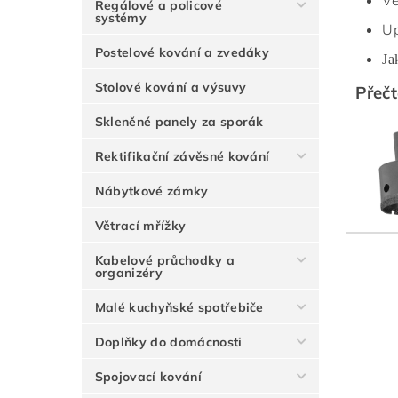
Ve
Regálové a policové
systémy
Up
Postelové kování a zvedáky
Ja
Stolové kování a výsuvy
Přečt
Skleněné panely za sporák
Rektifikační závěsné kování
Nábytkové zámky
Větrací mřížky
Kabelové průchodky a
organizéry
Malé kuchyňské spotřebiče
Doplňky do domácnosti
Spojovací kování