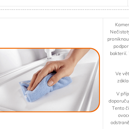
-----------------------------------------------------------------------
Kameni
Nečistot
proniknou
podporu
bakterií.
Ve vě
zákl
V pří
doporuču
Tento č
ovoce
odstraně