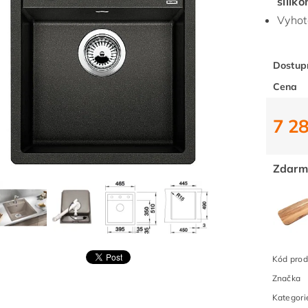
silik
Vyhot
Dostup
Cena
7 2
Zdarm
Kód prod
Značka
Kategori