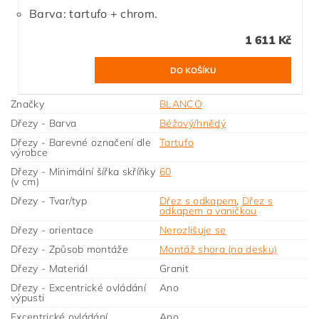
Barva: tartufo + chrom.
1 611 Kč
Značky
BLANCO
Dřezy - Barva
Béžový/hnědý
Dřezy - Barevné označení dle
Tartufo
výrobce
Dřezy - Minimální šířka skříňky
60
(v cm)
Dřezy - Tvar/typ
Dřez s odkapem
,
Dřez s
odkapem a vaničkou
Dřezy - orientace
Nerozlišuje se
Dřezy - Způsob montáže
Montáž shora (na desku)
Dřezy - Materiál
Granit
Dřezy - Excentrické ovládání
Ano
výpusti
Excentrické ovládání
Ano