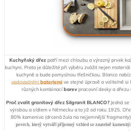
Kuchyňský dřez
patří mezi chloubu a výrazný prvek ka
kuchyni. Proto je důležité při výběru zvážit nejen materiál
kuchyně a bude pomyslnou třešničkou. Blanco nabízí
vodovodními
bateriemi
ve stejné úpravě a volitelně si 
různých kombinací
barev
pracovní desky a dřezu 
Proč zvolit granitový dřez Silgranit BLANCO?
Jedná se 
výrobou a sídlem v Německu a to již od roku 1925. Dř
80% kamenivo (drcená žula na nejjemnější fragmenty)
povrch, který vytváří příjemný vzhled se znatelně kamenit