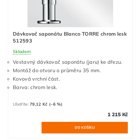
Dávkovač saponátu Blanco TORRE chrom lesk
512593
Skladem
Vestavný dávkovač saponátu (jaru) ke dřezu.
Montáž do otvoru o průměru 35 mm.
Kovová vrchní část.
Barva: chrom lesk.
Ušetříte
:
79,12 Kč (–6 %)
1 215 Kč