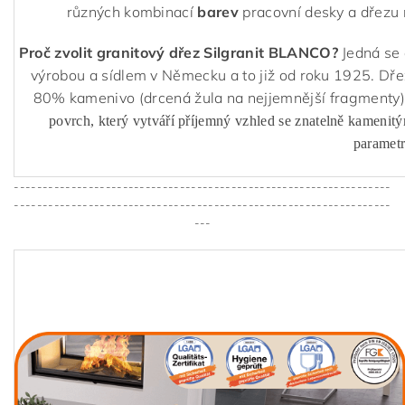
různých kombinací
barev
pracovní desky a dřezu 
Proč zvolit granitový dřez Silgranit BLANCO?
Jedná se 
výrobou a sídlem v Německu a to již od roku 1925. Dř
80% kamenivo (drcená žula na nejjemnější fragmenty)
povrch, který vytváří příjemný vzhled se znatelně kamenit
parametr
------------------------------------------------------------------
------------------------------------------------------------------
---