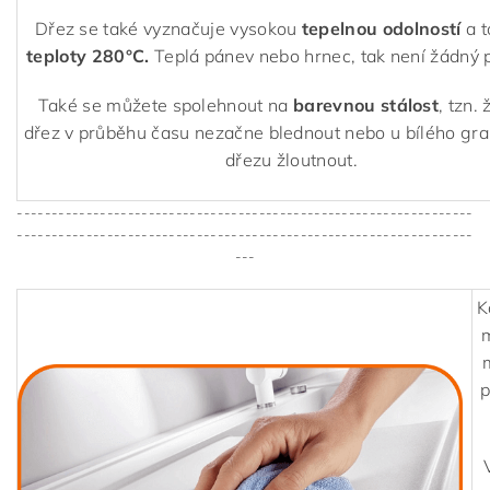
Dřez se také vyznačuje vysokou
tepelnou odolností
a 
teploty 280°C.
Teplá pánev nebo hrnec, tak není žádný 
Také se můžete spolehnout na
barevnou stálost
, tzn.
dřez v průběhu času nezačne blednout nebo u bílého gr
dřezu žloutnout.
------------------------------------------------------------------
------------------------------------------------------------------
---
K
m
p