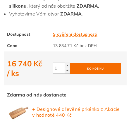
silikonu
, který od nás obdržíte
ZDARMA.
Vyhotovíme Vám otvor
ZDARMA
.
Dostupnost
S ověření dostupnosti
Cena
13 834,71 Kč bez DPH
16 740 Kč
/ ks
Zdarma od nás dostanete
+ Designové dřevěné prkénko z Akácie
v hodnotě 440 Kč