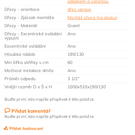
odkapem a vaničkou
Dřezy - orientace
dřez vpravo
Dřezy - Způsob montáže
Montáž shora (na desku)
Dřezy - Materiál
Granit
Dřezy - Excentrické ovládání
Ano
výpusti
Excentrické ovládání
Ano
Hloubka nádob
190/130
Min šířka skříňky v cm
60
Možnost instalace drtiče
Ano
Průměr odpadu
3 1/2"
Vnější rozměr D x Š x H
1000x510x190/130
Buďte první, kdo napíše příspěvek k této položce.
Přidat komentář
Buďte první, kdo napíše příspěvek k této položce.
Přidat hodnocení