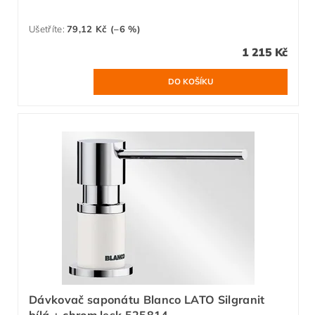
Ušetříte
:
79,12 Kč (–6 %)
1 215 Kč
Dávkovač saponátu Blanco LATO Silgranit
bílá + chrom lesk 525814