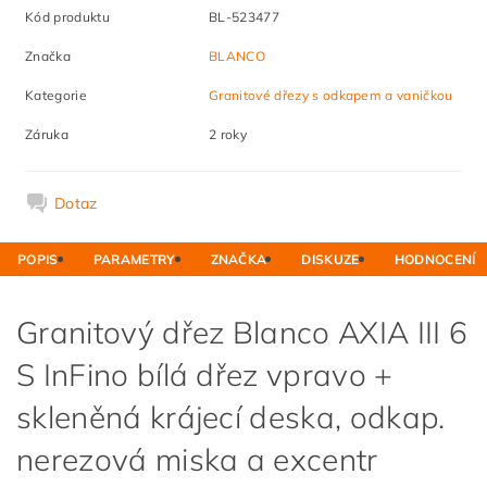
Kód produktu
BL-523477
Značka
BLANCO
Kategorie
Granitové dřezy s odkapem a vaničkou
Záruka
2 roky
Dotaz
POPIS
PARAMETRY
ZNAČKA
DISKUZE
HODNOCENÍ
Granitový dřez Blanco AXIA III 6
S InFino bílá dřez vpravo +
skleněná krájecí deska, odkap.
nerezová miska a excentr