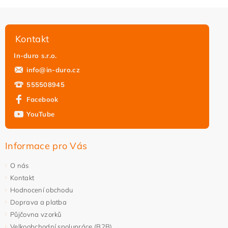
Kontakt
In-duro s.r.o.
info
@
in-duro.cz
555508945
Facebook
YouTube
Informace pro Vás
O nás
Kontakt
Hodnocení obchodu
Doprava a platba
Půjčovna vzorků
Velkoobchodní spolupráce (B2B)