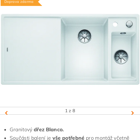
Doprava zdarma
1
z 8
Granitový
dřez Blanco.
Součásti balení je
vše potřebné
pro montáž včetně