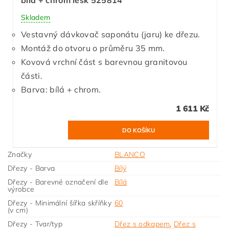
Skladem
Vestavný dávkovač saponátu (jaru) ke dřezu.
Montáž do otvoru o průměru 35 mm.
Kovová vrchní část s barevnou granitovou
části.
Barva: bílá + chrom.
1 611 Kč
Značky
BLANCO
Dřezy - Barva
Bílý
Dřezy - Barevné označení dle
Bílá
výrobce
Dřezy - Minimální šířka skříňky
60
(v cm)
Dřezy - Tvar/typ
Dřez s odkapem
,
Dřez s