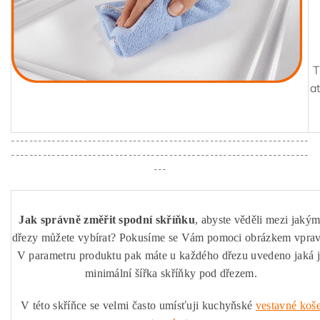
T
a
------------------------------------------------------------------
------------------------------------------------------------------
---
Jak správně změřit spodní skříňku
, abyste věděli mezi jakým
dřezy můžete vybírat? Pokusíme se Vám pomoci obrázkem vprav
V parametru produktu pak máte u každého dřezu uvedeno jaká 
minimální šířka skříňky pod dřezem.
V této skříňce se velmi často umísťuji kuchyňské
vestavné koš