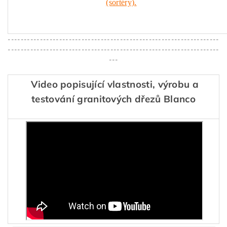
(sortéry).
------------------------------------------------------------------
------------------------------------------------------------------
---
Video popisující vlastnosti, výrobu a
testování granitových dřezů Blanco