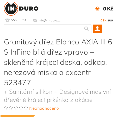
0 Kč
555508945
info@in-duro.cz
CZK
EUR
Granitový dřez Blanco AXIA III 6
S InFino bílá dřez vpravo +
skleněná krájecí deska, odkap.
nerezová miska a excentr
523477
+ Sanitární silikon + Designové masivní
dřevěné krájecí prkénko z akácie
Neohodnoceno