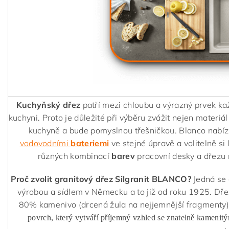
Kuchyňský dřez
patří mezi chloubu a výrazný prvek ka
kuchyni. Proto je důležité při výběru zvážit nejen materiál
kuchyně a bude pomyslnou třešničkou. Blanco nabízí
vodovodními
bateriemi
ve stejné úpravě a volitelně si 
různých kombinací
barev
pracovní desky a dřezu 
Proč zvolit granitový dřez Silgranit BLANCO?
Jedná se 
výrobou a sídlem v Německu a to již od roku 1925. Dř
80% kamenivo (drcená žula na nejjemnější fragmenty)
povrch, který vytváří příjemný vzhled se znatelně kamenit