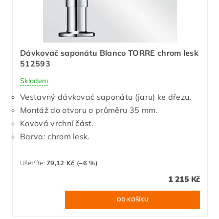
Dávkovač saponátu Blanco TORRE chrom lesk
512593
Skladem
Vestavný dávkovač saponátu (jaru) ke dřezu.
Montáž do otvoru o průměru 35 mm.
Kovová vrchní část.
Barva: chrom lesk.
Ušetříte
:
79,12 Kč (–6 %)
1 215 Kč