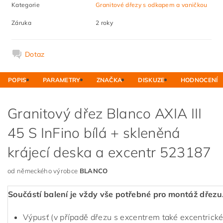
Kategorie
Granitové dřezy s odkapem a vaničkou
Záruka
2 roky
Dotaz
POPIS
PARAMETRY
ZNAČKA
DISKUZE
HODNOCENÍ
Granitový dřez Blanco AXIA III
45 S InFino bílá + skleněná
krájecí deska a excentr 523187
od německého výrobce
BLANCO
Součástí balení je vždy vše potřebné pro montáž dřezu
Výpusť (v případě dřezu s excentrem také excentrické