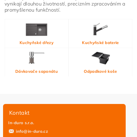
vynikají dlouhou životností, precizním zpracováním a
promyšlenou funkčností.
Vložením hodnocení souhlasíte s
podmínkami ochrany
Kuchyňské dřezy
Kuchyňské baterie
osobních údajů
Dávkovače saponátu
Odpadkové koše
Kontakt
In-duro s.r.o.
info
@
in-duro.cz