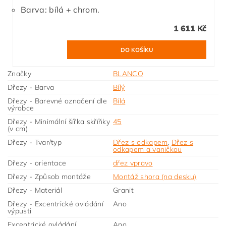
Barva: bílá + chrom.
1 611 Kč
Značky
BLANCO
Dřezy - Barva
Bílý
Dřezy - Barevné označení dle
Bílá
výrobce
Dřezy - Minimální šířka skříňky
45
(v cm)
Dřezy - Tvar/typ
Dřez s odkapem
,
Dřez s
odkapem a vaničkou
Dřezy - orientace
dřez vpravo
Dřezy - Způsob montáže
Montáž shora (na desku)
Dřezy - Materiál
Granit
Dřezy - Excentrické ovládání
Ano
výpusti
Excentrické ovládání
Ano