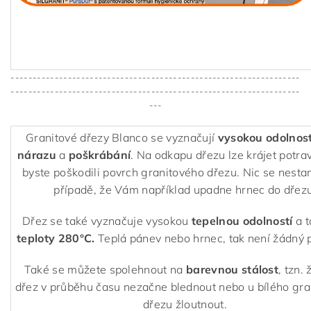
------------------------------------------------------------------
------------------------------------------------------------------
---
Granitové dřezy Blanco se vyznačují
vysokou odolnost
nárazu
a
poškrábání
. Na odkapu dřezu lze krájet potra
byste poškodili povrch granitového dřezu. Nic se nestan
případě, že Vám například upadne hrnec do dřezu
Dřez se také vyznačuje vysokou
tepelnou odolností
a 
teploty 280°C.
Teplá pánev nebo hrnec, tak není žádný 
Také se můžete spolehnout na
barevnou stálost
, tzn.
dřez v průběhu času nezačne blednout nebo u bílého gr
dřezu žloutnout.