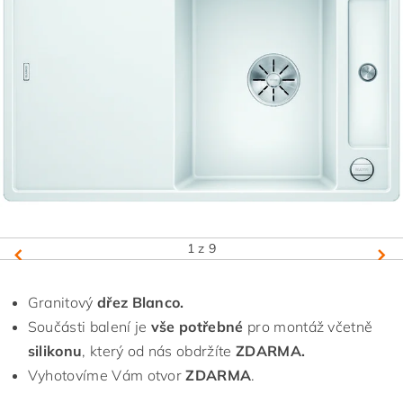
1
z 9
Granitový
dřez Blanco.
Součásti balení je
vše potřebné
pro montáž včetně
silikonu
, který od nás obdržíte
ZDARMA.
Vyhotovíme Vám otvor
ZDARMA
.