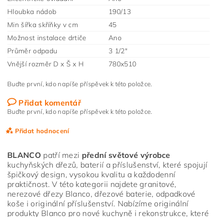
Hloubka nádob
190/13
Min šířka skříňky v cm
45
Možnost instalace drtiče
Ano
Průměr odpadu
3 1/2"
Vnější rozměr D x Š x H
780x510
Buďte první, kdo napíše příspěvek k této položce.
Přidat komentář
Buďte první, kdo napíše příspěvek k této položce.
Přidat hodnocení
BLANCO
patří mezi
přední světové výrobce
kuchyňských dřezů, baterií a příslušenství, které spojují
špičkový design, vysokou kvalitu a každodenní
praktičnost. V této kategorii najdete granitové,
nerezové dřezy Blanco, dřezové baterie, odpadkové
koše i originální příslušenství. Nabízíme originální
produkty Blanco pro nové kuchyně i rekonstrukce, které