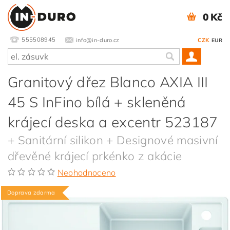
0 Kč
555508945
info@in-duro.cz
CZK
EUR
Granitový dřez Blanco AXIA III
45 S InFino bílá + skleněná
krájecí deska a excentr 523187
+ Sanitární silikon + Designové masivní
dřevěné krájecí prkénko z akácie
Neohodnoceno
Doprava zdarma