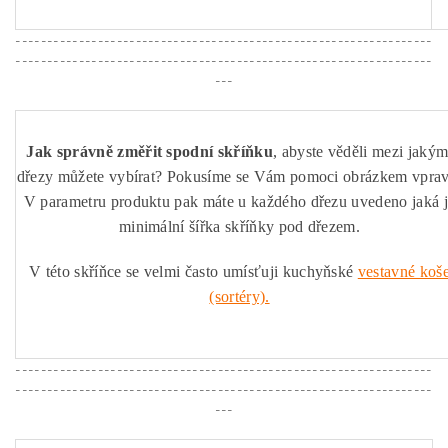
------------------------------------------------------------------
------------------------------------------------------------------
---
Jak správně změřit spodní skříňku
, abyste věděli mezi jakým
dřezy můžete vybírat? Pokusíme se Vám pomoci obrázkem vprav
V parametru produktu pak máte u každého dřezu uvedeno jaká 
minimální šířka skříňky pod dřezem.
V této skříňce se velmi často umísťuji kuchyňské
vestavné koš
(sortéry).
------------------------------------------------------------------
------------------------------------------------------------------
---