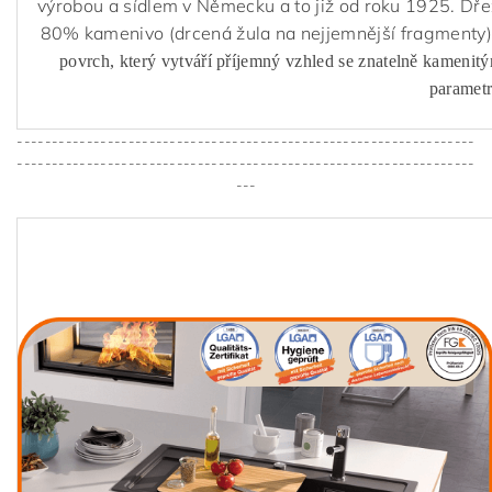
výrobou a sídlem v Německu a to již od roku 1925. Dř
80% kamenivo (drcená žula na nejjemnější fragmenty)
povrch, který vytváří příjemný vzhled se znatelně kamenit
parametr
------------------------------------------------------------------
------------------------------------------------------------------
---