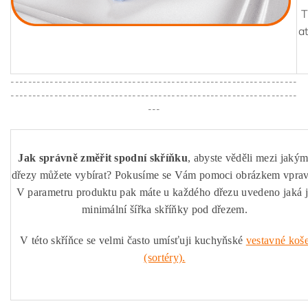
T
a
------------------------------------------------------------------
------------------------------------------------------------------
---
Jak správně změřit spodní skříňku
, abyste věděli mezi jakým
dřezy můžete vybírat? Pokusíme se Vám pomoci obrázkem vprav
V parametru produktu pak máte u každého dřezu uvedeno jaká 
minimální šířka skříňky pod dřezem.
V této skříňce se velmi často umísťuji kuchyňské
vestavné koš
(sortéry).
------------------------------------------------------------------