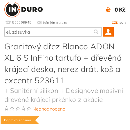
0 Kč
555508945
info@in-duro.cz
CZK
EUR
Granitový dřez Blanco ADON
XL 6 S InFino tartufo + dřevěná
krájecí deska, nerez drát. koš a
excentr 523611
+ Sanitární silikon + Designové masivní
dřevěné krájecí prkénko z akácie
Neohodnoceno
Doprava zdarma