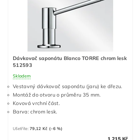
Dávkovač saponátu Blanco TORRE chrom lesk
512593
Skladem
Vestavný dávkovač saponátu (jaru) ke dřezu.
Montáž do otvoru o průměru 35 mm.
Kovová vrchní část.
Barva: chrom lesk.
Ušetříte
:
79,12 Kč (–6 %)
1 215 Kč