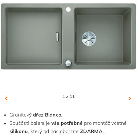
1
z 11
Granitový
dřez Blanco.
Součásti balení je
vše potřebné
pro montáž včetně
silikonu
, který od nás obdržíte
ZDARMA.