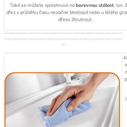
Také se můžete spolehnout na
barevnou stálost
, tzn.
dřez v průběhu času nezačne blednout nebo u bílého gr
dřezu žloutnout.
------------------------------------------------------------------
------------------------------------------------------------------
---
K
m
p