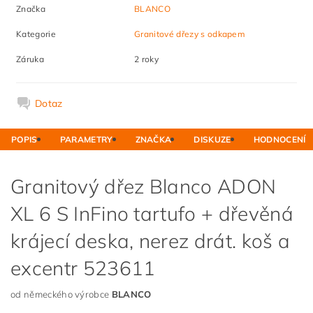
Značka
BLANCO
Kategorie
Granitové dřezy s odkapem
Záruka
2 roky
Dotaz
POPIS
PARAMETRY
ZNAČKA
DISKUZE
HODNOCENÍ
Granitový dřez Blanco ADON
XL 6 S InFino tartufo + dřevěná
krájecí deska, nerez drát. koš a
excentr 523611
od německého výrobce
BLANCO