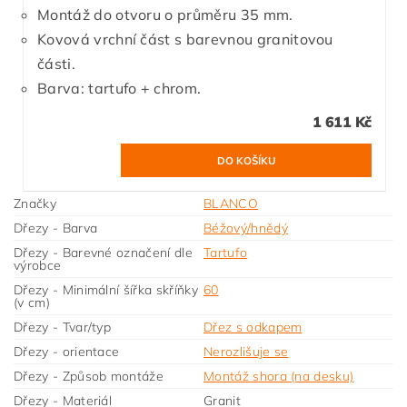
Montáž do otvoru o průměru 35 mm.
Kovová vrchní část s barevnou granitovou
části.
Barva: tartufo + chrom.
1 611 Kč
Značky
BLANCO
Dřezy - Barva
Béžový/hnědý
Dřezy - Barevné označení dle
Tartufo
výrobce
Dřezy - Minimální šířka skříňky
60
(v cm)
Dřezy - Tvar/typ
Dřez s odkapem
Dřezy - orientace
Nerozlišuje se
Dřezy - Způsob montáže
Montáž shora (na desku)
Dřezy - Materiál
Granit