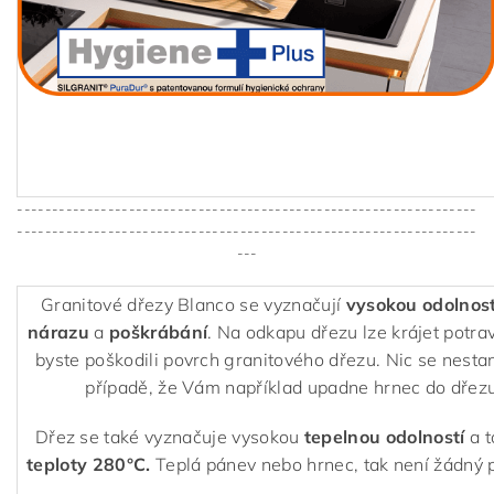
------------------------------------------------------------------
------------------------------------------------------------------
---
Granitové dřezy Blanco se vyznačují
vysokou odolnost
nárazu
a
poškrábání
. Na odkapu dřezu lze krájet potra
byste poškodili povrch granitového dřezu. Nic se nestan
případě, že Vám například upadne hrnec do dřezu
Dřez se také vyznačuje vysokou
tepelnou odolností
a 
teploty 280°C.
Teplá pánev nebo hrnec, tak není žádný 