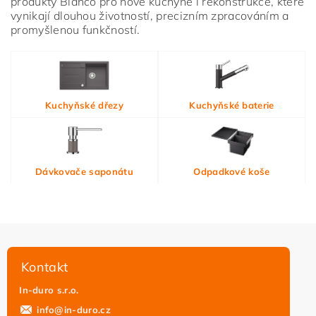
produkty Blanco pro nové kuchyně i rekonstrukce, které
vynikají dlouhou životností, precizním zpracováním a
promyšlenou funkčností.
Vložením hodnocení souhlasíte s
podmínkami ochrany
Kuchyňské dřezy
Kuchyňské baterie
osobních údajů
Dávkovače saponátu
Odpadkové koše
Kontakt
In-duro s.r.o.
info
@
in-duro.cz