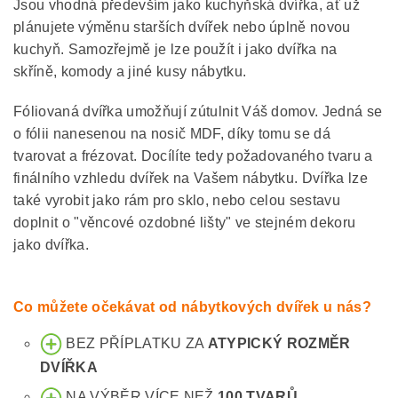
Jsou vhodná především jako kuchyňská dvířka, ať už
plánujete výměnu starších dvířek nebo úplně novou
kuchyň. Samozřejmě je lze použít i jako dvířka na
skříně, komody a jiné kusy nábytku.
Fóliovaná dvířka umožňují zútulnit Váš domov. Jedná se
o fólii nanesenou na nosič MDF, díky tomu se dá
tvarovat a frézovat. Docílíte tedy požadovaného tvaru a
finálního vzhledu dvířek na Vašem nábytku. Dvířka lze
také vyrobit jako rám pro sklo, nebo celou sestavu
doplnit o "věncové ozdobné lišty" ve stejném dekoru
jako dvířka.
Co můžete očekávat od nábytkových dvířek u nás?
BEZ PŘÍPLATKU ZA
ATYPICKÝ ROZMĚR
DVÍŘKA
NA VÝBĚR VÍCE NEŽ
100 TVARŮ