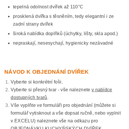
tepelná odolnost dvířek až 110°C
prosklená dvířka s těsněním, tedy elegantní i ze
zadní strany dvířek
široká nabídka doplňků (úchytky, lišty, skla apod.)
nepraskají, nesesychají, hygienicky nezávadné
NÁVOD K OBJEDNÁNÍ DVÍŘEK
Vyberte si konkrétní foĺii.
Vyberte si přesný tvar - vše naleznete
v nabídce
dostupných tvarů
.
Vše vyplňte ve formuláři pro objednání (můžete si
formulář vytisknout a vše dopsat ručně, nebo vyplnit
v EXCELU) naleznete vše na odkazu pro
OBJEDNÁVKU KUCHYŇSKÝCH DVÍŘEK.