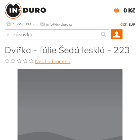
0 Kč
555508945
info@in-duro.cz
CZK
EUR
Dvířka - fólie Šedá lesklá - 223
Neohodnoceno