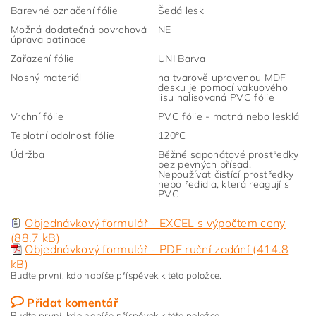
Barevné označení fólie
Šedá lesk
Možná dodatečná povrchová
NE
úprava patinace
Zařazení fólie
UNI Barva
Nosný materiál
na tvarově upravenou MDF
desku je pomocí vakuového
lisu nalisovaná PVC fólie
Vrchní fólie
PVC fólie - matná nebo lesklá
Teplotní odolnost fólie
120°C
Údržba
Běžné saponátové prostředky
bez pevných přísad.
Nepoužívat čistící prostředky
nebo ředidla, která reagují s
PVC
Objednávkový formulář - EXCEL s výpočtem ceny
(88.7 kB)
Objednávkový formulář - PDF ruční zadání (414.8
kB)
Buďte první, kdo napíše příspěvek k této položce.
Přidat komentář
Buďte první, kdo napíše příspěvek k této položce.