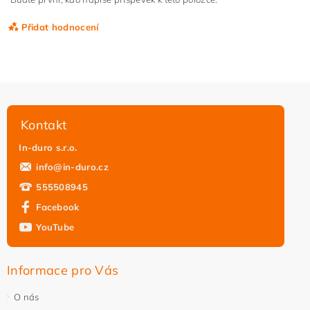
Přidat hodnocení
Kontakt
In-duro s.r.o.
info
@
in-duro.cz
555508945
Facebook
YouTube
Vložením hodnocení souhlasíte s
podmínkami ochrany
osobních údajů
Informace pro Vás
O nás