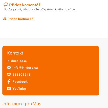
Přidat komentář
Buďte první, kdo napíše příspěvek k této položce.
Přidat hodnocení
Kontakt
In-duro s.r.o.
info
@
in-duro.cz
555508945
Facebook
YouTube
Vložením hodnocení souhlasíte s
podmínkami ochrany
osobních údajů
Informace pro Vás