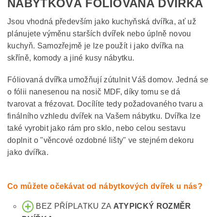
NÁBYTKOVÁ FÓLIOVANÁ DVÍŘKA
Jsou vhodná především jako kuchyňská dvířka, ať už
plánujete výměnu starších dvířek nebo úplně novou
kuchyň. Samozřejmě je lze použít i jako dvířka na
skříně, komody a jiné kusy nábytku.
Fóliovaná dvířka umožňují zútulnit Váš domov. Jedná se
o fólii nanesenou na nosič MDF, díky tomu se dá
tvarovat a frézovat. Docílíte tedy požadovaného tvaru a
finálního vzhledu dvířek na Vašem nábytku. Dvířka lze
také vyrobit jako rám pro sklo, nebo celou sestavu
doplnit o "věncové ozdobné lišty" ve stejném dekoru
jako dvířka.
Co můžete očekávat od nábytkových dvířek u nás?
BEZ PŘÍPLATKU ZA
ATYPICKÝ ROZMĚR