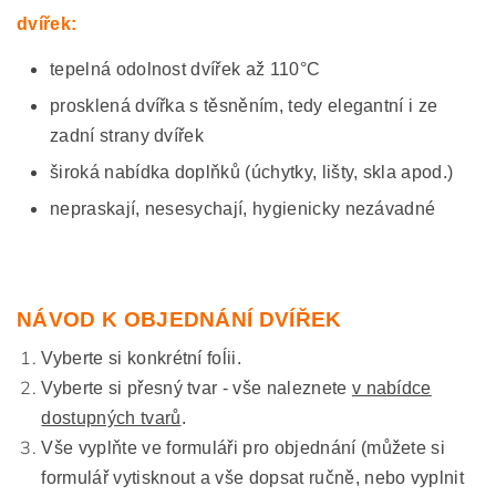
dvířek:
tepelná odolnost dvířek až 110°C
prosklená dvířka s těsněním, tedy elegantní i ze
zadní strany dvířek
široká nabídka doplňků (úchytky, lišty, skla apod.)
nepraskají, nesesychají, hygienicky nezávadné
NÁVOD K OBJEDNÁNÍ DVÍŘEK
Vyberte si konkrétní foĺii.
Vyberte si přesný tvar - vše naleznete
v nabídce
dostupných tvarů
.
Vše vyplňte ve formuláři pro objednání (můžete si
formulář vytisknout a vše dopsat ručně, nebo vyplnit