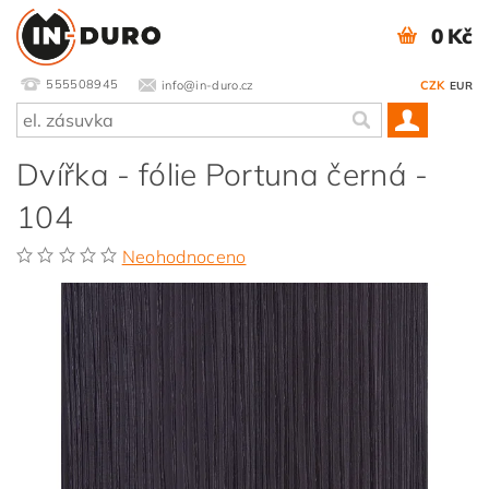
0 Kč
555508945
info@in-duro.cz
CZK
EUR
Dvířka - fólie Portuna černá -
104
Neohodnoceno