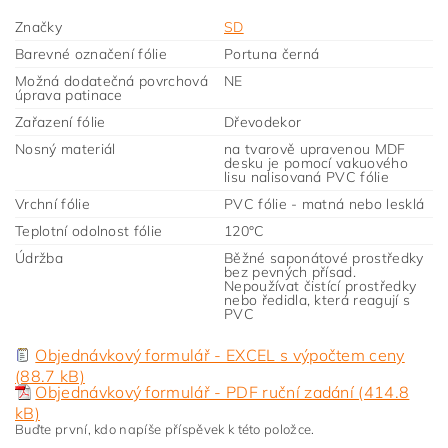
Značky
SD
Barevné označení fólie
Portuna černá
Možná dodatečná povrchová
NE
úprava patinace
Zařazení fólie
Dřevodekor
Nosný materiál
na tvarově upravenou MDF
desku je pomocí vakuového
lisu nalisovaná PVC fólie
Vrchní fólie
PVC fólie - matná nebo lesklá
Teplotní odolnost fólie
120°C
Údržba
Běžné saponátové prostředky
bez pevných přísad.
Nepoužívat čistící prostředky
nebo ředidla, která reagují s
PVC
Objednávkový formulář - EXCEL s výpočtem ceny
(88.7 kB)
Objednávkový formulář - PDF ruční zadání (414.8
kB)
Buďte první, kdo napíše příspěvek k této položce.