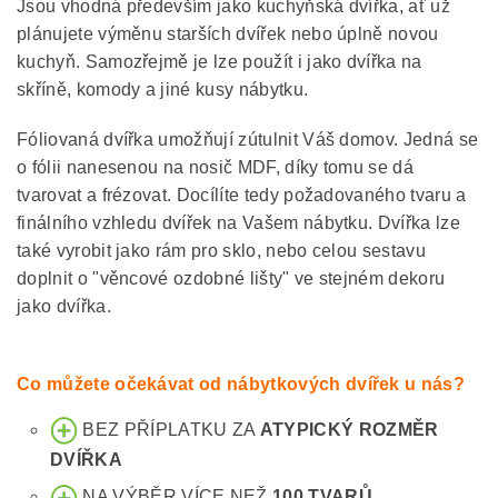
Jsou vhodná především jako kuchyňská dvířka, ať už
plánujete výměnu starších dvířek nebo úplně novou
kuchyň. Samozřejmě je lze použít i jako dvířka na
skříně, komody a jiné kusy nábytku.
Fóliovaná dvířka umožňují zútulnit Váš domov. Jedná se
o fólii nanesenou na nosič MDF, díky tomu se dá
tvarovat a frézovat. Docílíte tedy požadovaného tvaru a
finálního vzhledu dvířek na Vašem nábytku. Dvířka lze
také vyrobit jako rám pro sklo, nebo celou sestavu
doplnit o "věncové ozdobné lišty" ve stejném dekoru
jako dvířka.
Co můžete očekávat od nábytkových dvířek u nás?
BEZ PŘÍPLATKU ZA
ATYPICKÝ ROZMĚR
DVÍŘKA
NA VÝBĚR VÍCE NEŽ
100 TVARŮ