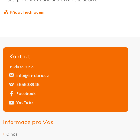
Přidat hodnocení
Kontakt
In-duro s.r.o.
info
@
in-duro.cz
555508945
Facebook
YouTube
Vložením hodnocení souhlasíte s
podmínkami ochrany
osobních údajů
Informace pro Vás
O nás