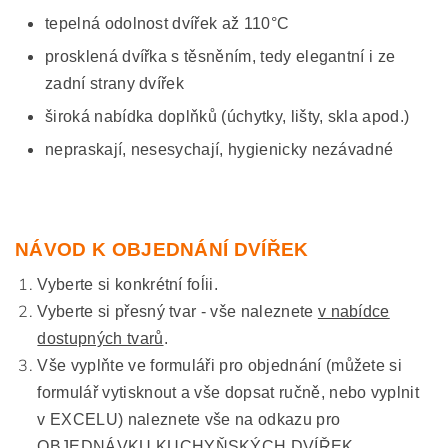
tepelná odolnost dvířek až 110°C
prosklená dvířka s těsněním, tedy elegantní i ze
zadní strany dvířek
široká nabídka doplňků (úchytky, lišty, skla apod.)
nepraskají, nesesychají, hygienicky nezávadné
NÁVOD K OBJEDNÁNÍ DVÍŘEK
Vyberte si konkrétní foĺii.
Vyberte si přesný tvar - vše naleznete
v nabídce
dostupných tvarů
.
Vše vyplňte ve formuláři pro objednání (můžete si
formulář vytisknout a vše dopsat ručně, nebo vyplnit
v EXCELU) naleznete vše na odkazu pro
OBJEDNÁVKU KUCHYŇSKÝCH DVÍŘEK.