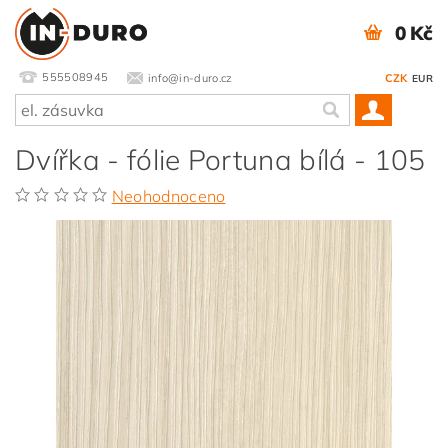
0 Kč
555508945
info@in-duro.cz
CZK
EUR
Dvířka - fólie Portuna bílá - 105
Neohodnoceno