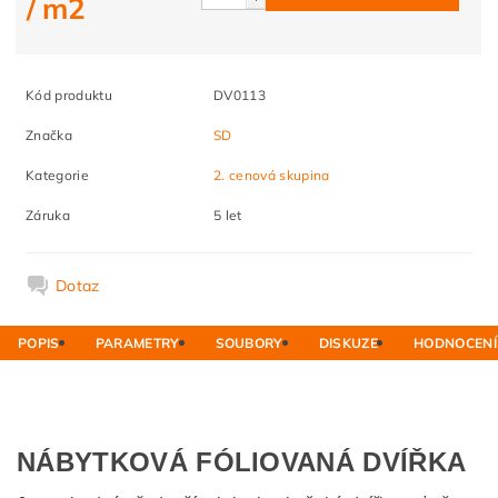
/ m2
Kód produktu
DV0113
Značka
SD
Kategorie
2. cenová skupina
Záruka
5 let
Dotaz
POPIS
PARAMETRY
SOUBORY
DISKUZE
HODNOCENÍ
NÁBYTKOVÁ FÓLIOVANÁ DVÍŘKA