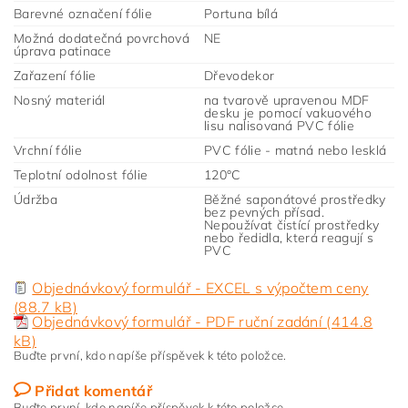
Barevné označení fólie
Portuna bílá
Možná dodatečná povrchová
NE
úprava patinace
Zařazení fólie
Dřevodekor
Nosný materiál
na tvarově upravenou MDF
desku je pomocí vakuového
lisu nalisovaná PVC fólie
Vrchní fólie
PVC fólie - matná nebo lesklá
Teplotní odolnost fólie
120°C
Údržba
Běžné saponátové prostředky
bez pevných přísad.
Nepoužívat čistící prostředky
nebo ředidla, která reagují s
PVC
Objednávkový formulář - EXCEL s výpočtem ceny
(88.7 kB)
Objednávkový formulář - PDF ruční zadání (414.8
kB)
Buďte první, kdo napíše příspěvek k této položce.
Přidat komentář
Buďte první, kdo napíše příspěvek k této položce.