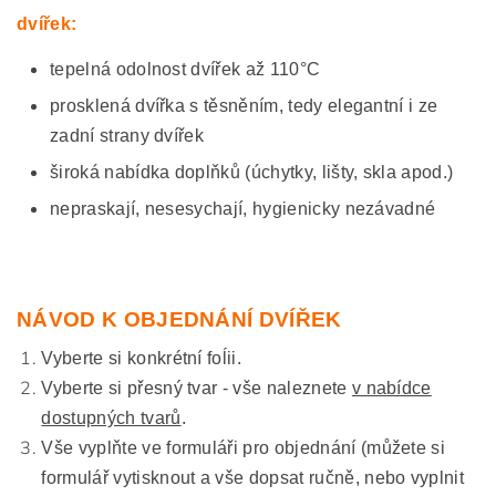
dvířek:
tepelná odolnost dvířek až 110°C
prosklená dvířka s těsněním, tedy elegantní i ze
zadní strany dvířek
široká nabídka doplňků (úchytky, lišty, skla apod.)
nepraskají, nesesychají, hygienicky nezávadné
NÁVOD K OBJEDNÁNÍ DVÍŘEK
Vyberte si konkrétní foĺii.
Vyberte si přesný tvar - vše naleznete
v nabídce
dostupných tvarů
.
Vše vyplňte ve formuláři pro objednání (můžete si
formulář vytisknout a vše dopsat ručně, nebo vyplnit