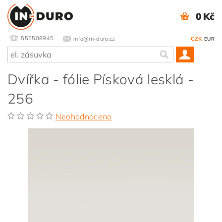
0 Kč
555508945
info@in-duro.cz
CZK
EUR
Dvířka - fólie Písková lesklá -
256
Neohodnoceno