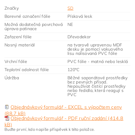
Značky
SD
Barevné označení fólie
Písková lesk
Možná dodatečná povrchová
NE
úprava patinace
Zařazení fólie
Dřevodekor
Nosný materiál
na tvarově upravenou MDF
desku je pomocí vakuového
lisu nalisovaná PVC fólie
Vrchní fólie
PVC fólie - matná nebo lesklá
Teplotní odolnost fólie
120°C
Údržba
Běžné saponátové prostředky
bez pevných přísad.
Nepoužívat čistící prostředky
nebo ředidla, která reagují s
PVC
Objednávkový formulář - EXCEL s výpočtem ceny
(88.7 kB)
Objednávkový formulář - PDF ruční zadání (414.8
kB)
Buďte první, kdo napíše příspěvek k této položce.