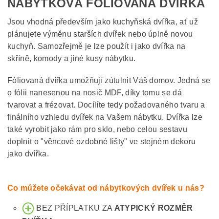
NÁBYTKOVÁ FÓLIOVANÁ DVÍŘKA
Jsou vhodná především jako kuchyňská dvířka, ať už
plánujete výměnu starších dvířek nebo úplně novou
kuchyň. Samozřejmě je lze použít i jako dvířka na
skříně, komody a jiné kusy nábytku.
Fóliovaná dvířka umožňují zútulnit Váš domov. Jedná se
o fólii nanesenou na nosič MDF, díky tomu se dá
tvarovat a frézovat. Docílíte tedy požadovaného tvaru a
finálního vzhledu dvířek na Vašem nábytku. Dvířka lze
také vyrobit jako rám pro sklo, nebo celou sestavu
doplnit o "věncové ozdobné lišty" ve stejném dekoru
jako dvířka.
Co můžete očekávat od nábytkových dvířek u nás?
BEZ PŘÍPLATKU ZA
ATYPICKÝ ROZMĚR