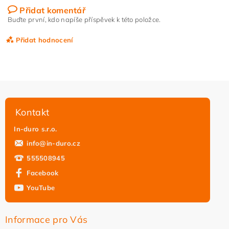
Přidat komentář
Buďte první, kdo napíše příspěvek k této položce.
Přidat hodnocení
Kontakt
In-duro s.r.o.
info
@
in-duro.cz
555508945
Facebook
YouTube
Vložením hodnocení souhlasíte s
podmínkami ochrany
osobních údajů
Informace pro Vás