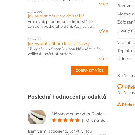
více
Barevné 
24.7.2026
Možná d
Jak vybrat zásuvky do stolu?
Pracovní, psací nebo jednací stůl je
Zařazení 
centrem veškerého dění. Aby se vá...
Nosný ma
více
12.6.2026
Vrchní fó
Jak vybrat příborník do zásuvky
Při výběru příborníku jsou klíčové tři věci:
Teplotní 
velikost, počet přihrádek...
více
Údržba
ZOBRAZIT VÍCE
Buďte prv
Přid
Buďte prv
Poslední hodnocení produktů
Přidat
Nábytková úchytka Skala černá matná
|
Milena Bučková
Jsem velmi spokojená, úchytky jsou