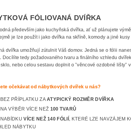
YTKOVÁ FÓLIOVANÁ DVÍŘKA
odná především jako kuchyňská dvířka, ať už plánujete výmě
jmě je lze použít i jako dvířka na skříně, komody a jiné kusy
ná dvířka umožňují zútulnit Váš domov. Jedná se o fólii nane
t. Docílíte tedy požadovaného tvaru a finálního vzhledu dvíře
 sklo, nebo celou sestavu doplnit o "věncové ozdobné lišty" v
ete očekávat od nábytkových dvířek u nás?
BEZ PŘÍPLATKU ZA
ATYPICKÝ ROZMĚR DVÍŘKA
NA VÝBĚR VÍCE NEŽ
100 TVARŮ
NABÍDKU
VÍCE NEŽ 140 FÓLIÍ
, KTERÉ LZE NAVZÁJEM K
HLED NÁBYTKU