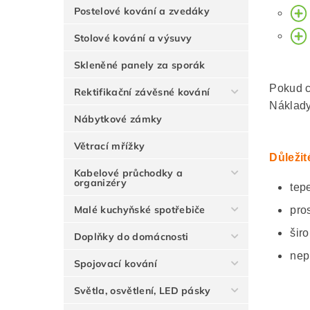
Postelové kování a zvedáky
Stolové kování a výsuvy
Skleněné panely za sporák
Pokud c
Rektifikační závěsné kování
Náklady
Nábytkové zámky
Větrací mřížky
Důležit
Kabelové průchodky a
organizéry
tep
Malé kuchyňské spotřebiče
pro
širo
Doplňky do domácnosti
nep
Spojovací kování
Světla, osvětlení, LED pásky