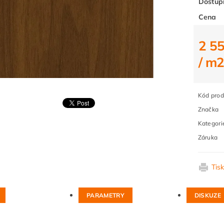
Dostup
Cena
2 5
/ m
Kód prod
Značka
Kategori
Záruka
Tis
PARAMETRY
DISKUZE