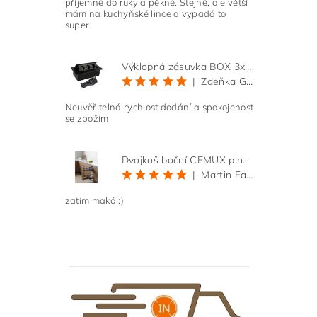
příjemné do ruky a pěkné. Stejné, ale větší
mám na kuchyňské lince a vypadá to
super.
Výklopná zásuvka BOX 3x 230V s 3m kabelem - černá
|
Zdeňka Gold
Neuvěřitelná rychlost dodání a spokojenost
Vlože
se zbožím
Dvojkoš boční CEMUX plné dno 3D, s tlumením antracit 200 mm
|
Martin Faltus
zatím maká :)