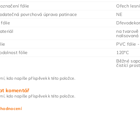
označení fólie
Ořech lesní
odatečná povrchová úprava patinace
NE
fólie
Dřevodeko
teriál
na tvarově
nalisovaná
lie
PVC fólie 
odolnost fólie
120°C
Běžné sapo
čistící pro
ní, kdo napíše příspěvek k této položce.
at komentář
ní, kdo napíše příspěvek k této položce.
 hodnocení