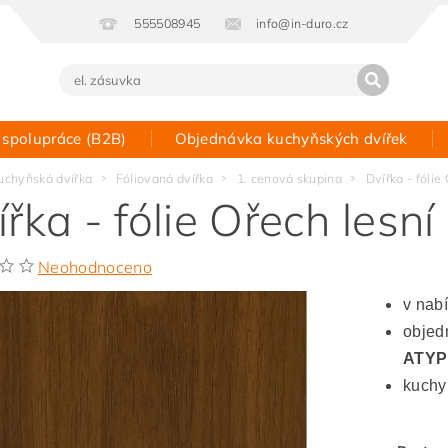
555508945
info@in-duro.cz
 spolupráce (B2B)
Objednávka kuchyňských dvířek
Kontakt
uchyňská dvířka
Fóliovaná dvířka
1. cenová skupina
Dvířka - fólie
řka - fólie Ořech lesní
Neohodnoceno
v nab
objedn
ATYP
kuchy