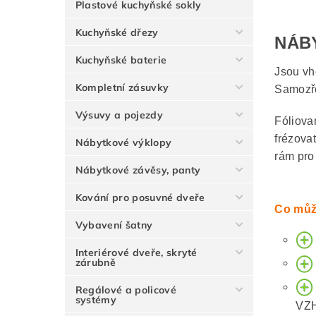
Plastové kuchyňské sokly
Kuchyňské dřezy
NÁB
Kuchyňské baterie
Jsou vh
Kompletní zásuvky
Samozře
Výsuvy a pojezdy
Fóliova
frézova
Nábytkové výklopy
rám pro
Nábytkové závěsy, panty
Kování pro posuvné dveře
Co můž
Vybavení šatny
Interiérové dveře, skryté
zárubně
Regálové a policové
systémy
VZ