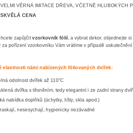
VELMI VĚRNÁ IMITACE DŘEVA, VČETNĚ HLUBOKÝCH 
SKVĚLÁ CENA
hcete zapůjčit
vzorkovník fólií
, a vybrat dekor, objednejte s
 za pořízení vzorkovníku Vám vrátíme v případě uskutečnění
é vlastnosti námi nabízených fóliovaných dvířek:
elná odolnost dvířek až 110°C
sklená dvířka s těsněním, tedy elegantní i ze zadní strany dví
ká nabídka doplňků (úchytky, lišty, skla apod.)
raskají, nesesychají, hygienicky nezávadné