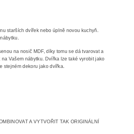
nu starších dvířek nebo úplně novou kuchyň.
 nábytku.
senou na nosič MDF, díky tomu se dá tvarovat a
k na Vašem nábytku. Dvířka lze také vyrobit jako
e stejném dekoru jako dvířka.
OMBINOVAT A VYTVOŘIT TAK ORIGINÁLNÍ