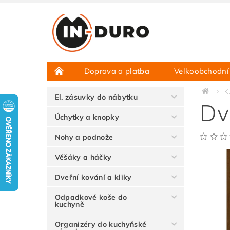
Doprava a platba
Velkoobchodní
Půjčovna vzorků
Hodnocení obchodu
K
El. zásuvky do nábytku
Dví
Úchytky a knopky
Nohy a podnože
Věšáky a háčky
Dveřní kování a kliky
Odpadkové koše do
kuchyně
Organizéry do kuchyňské