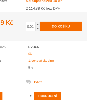
nost
Na objednávku 10 dní
2 114,88 Kč bez DPH
59 Kč
2
uktu
DV0037
SD
e
1. cenová skupina
5 let
k
Dotaz
HODNOCENÍ