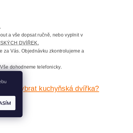
.
nout a vše dopsat ručně, nebo vyplnit v
SKÝCH DVÍŘEK.
me za Vás. Objednávku zkontrolujeme a
 Vše dohodneme telefonicky.
ebu
ávně vybrat kuchyňská dvířka?
ASÍM
 mm