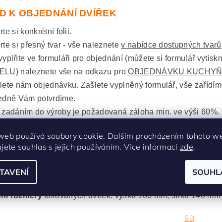
D K OBJEDNÁNÍ DVÍŘEK
te si konkrétní foĺii.
rte si přesný tvar - vše naleznete
v nabídce dostupných tvarů
vyplňte ve formuláři pro objednání (můžete si formulář vytisk
LU) naleznete vše na odkazu pro
OBJEDNÁVKU KUCHYŇ
lete nám objednávku. Zašlete vyplněný formulář, vše zařídí
edně Vám potvrdíme.
 zadáním do výroby je požadovaná záloha min. ve výši 60%.
web používá soubory cookie. Dalším procházením tohoto w
s jsme malinko přiblížily v článku
Jak spr
ujete souhlas s jejich používáním. Více informací
zde
.
TAVENÍ
SOUHL
lní rozměry
fóliovaných dvířek: výška 2400 mm, šířka 1200
lní rozměry
fóliovaných dvířek: výška 100 mm, šířka 140 mm
SD