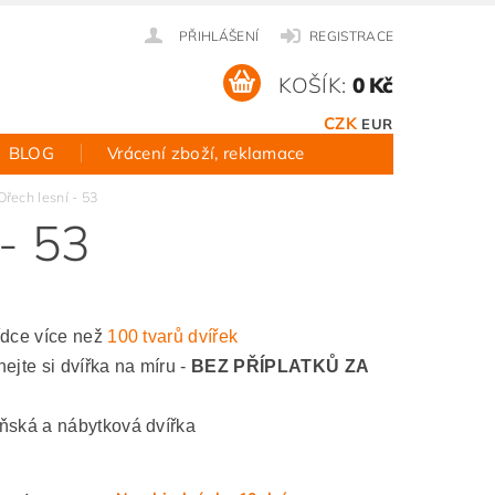
PŘIHLÁŠENÍ
REGISTRACE
KOŠÍK:
0 Kč
CZK
EUR
BLOG
Vrácení zboží, reklamace
 Ořech lesní - 53
 - 53
ídce více než
100 tvarů dvířek
ejte si dvířka na míru -
BEZ PŘÍPLATKŮ ZA
ňská a nábytková dvířka