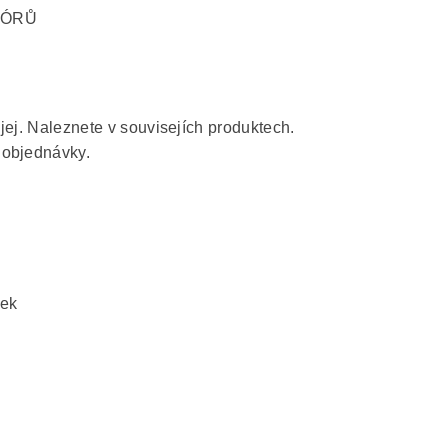
PÓRŮ
i jej. Naleznete v souvisejích produktech.
 objednávky.
řek