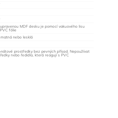
r
 upravenou MDF desku je pomocí vakuového lisu
 PVC fólie
- matná nebo lesklá
nátové prostředky bez pevných přísad. Nepoužívat
středky nebo ředidla, která reagují s PVC