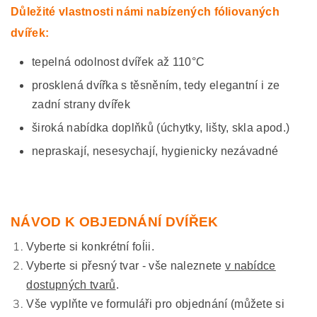
Důležité vlastnosti námi nabízených fóliovaných
dvířek:
tepelná odolnost dvířek až 110°C
prosklená dvířka s těsněním, tedy elegantní i ze
zadní strany dvířek
široká nabídka doplňků (úchytky, lišty, skla apod.)
nepraskají, nesesychají, hygienicky nezávadné
NÁVOD K OBJEDNÁNÍ DVÍŘEK
Vyberte si konkrétní foĺii.
Vyberte si přesný tvar - vše naleznete
v nabídce
dostupných tvarů
.
Vše vyplňte ve formuláři pro objednání (můžete si