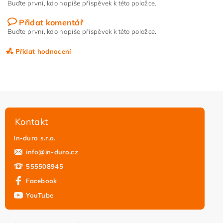
Buďte první, kdo napíše příspěvek k této položce.
Přidat komentář
Buďte první, kdo napíše příspěvek k této položce.
Přidat hodnocení
Kontakt
In-duro s.r.o.
info
@
in-duro.cz
555508945
Facebook
YouTube
Vložením hodnocení souhlasíte s
podmínkami ochrany
osobních údajů