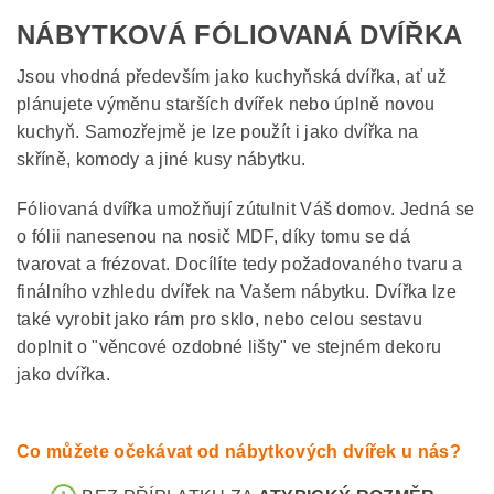
NÁBYTKOVÁ FÓLIOVANÁ DVÍŘKA
Jsou vhodná především jako kuchyňská dvířka, ať už
plánujete výměnu starších dvířek nebo úplně novou
kuchyň. Samozřejmě je lze použít i jako dvířka na
skříně, komody a jiné kusy nábytku.
Fóliovaná dvířka umožňují zútulnit Váš domov. Jedná se
o fólii nanesenou na nosič MDF, díky tomu se dá
tvarovat a frézovat. Docílíte tedy požadovaného tvaru a
finálního vzhledu dvířek na Vašem nábytku. Dvířka lze
také vyrobit jako rám pro sklo, nebo celou sestavu
doplnit o "věncové ozdobné lišty" ve stejném dekoru
jako dvířka.
Co můžete očekávat od nábytkových dvířek u nás?