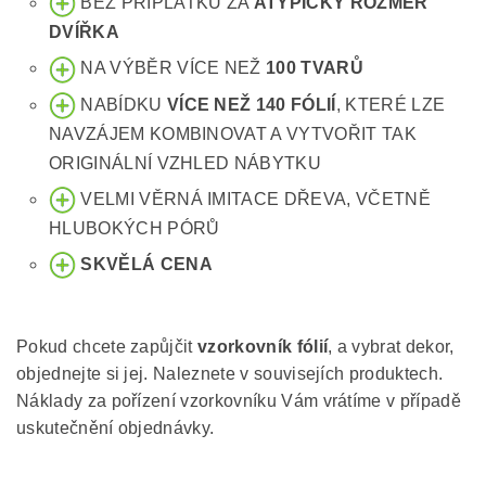
BEZ PŘÍPLATKU ZA
ATYPICKÝ ROZMĚR
DVÍŘKA
NA VÝBĚR VÍCE NEŽ
100 TVARŮ
NABÍDKU
VÍCE NEŽ 140 FÓLIÍ
, KTERÉ LZE
NAVZÁJEM KOMBINOVAT A VYTVOŘIT TAK
ORIGINÁLNÍ VZHLED NÁBYTKU
VELMI VĚRNÁ IMITACE DŘEVA, VČETNĚ
HLUBOKÝCH PÓRŮ
SKVĚLÁ CENA
Pokud chcete zapůjčit
vzorkovník fólií
, a vybrat dekor,
objednejte si jej. Naleznete v souvisejích produktech.
Náklady za pořízení vzorkovníku Vám vrátíme v případě
uskutečnění objednávky.