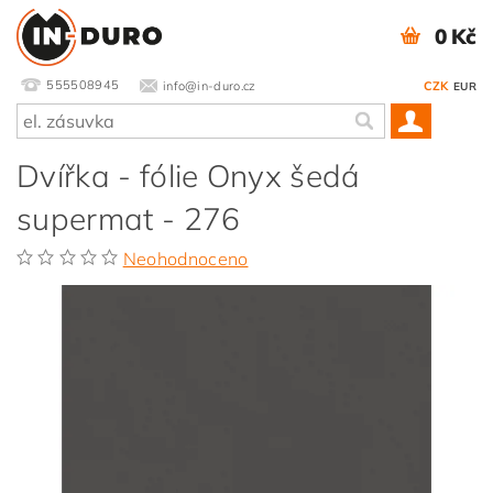
0 Kč
555508945
info@in-duro.cz
CZK
EUR
Dvířka - fólie Onyx šedá
supermat - 276
Neohodnoceno