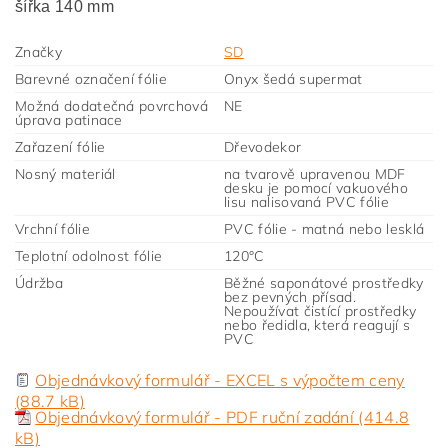
šířka 140 mm
Značky
SD
Barevné označení fólie
Onyx šedá supermat
Možná dodatečná povrchová
NE
úprava patinace
Zařazení fólie
Dřevodekor
Nosný materiál
na tvarově upravenou MDF
desku je pomocí vakuového
lisu nalisovaná PVC fólie
Vrchní fólie
PVC fólie - matná nebo lesklá
Teplotní odolnost fólie
120°C
Údržba
Běžné saponátové prostředky
bez pevných přísad.
Nepoužívat čistící prostředky
nebo ředidla, která reagují s
PVC
Objednávkový formulář - EXCEL s výpočtem ceny
(88.7 kB)
Objednávkový formulář - PDF ruční zadání (414.8
kB)