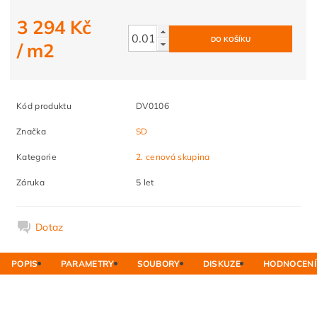
3 294 Kč
/ m2
Kód produktu
DV0106
Značka
SD
Kategorie
2. cenová skupina
Záruka
5 let
Dotaz
POPIS
PARAMETRY
SOUBORY
DISKUZE
HODNOCENÍ