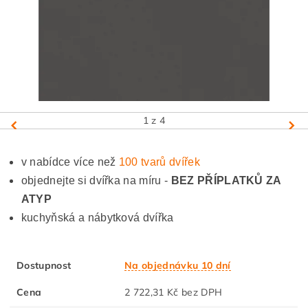
1
z 4
v nabídce více než
100 tvarů dvířek
objednejte si dvířka na míru -
BEZ PŘÍPLATKŮ ZA
ATYP
kuchyňská a nábytková dvířka
Dostupnost
Na objednávku 10 dní
Cena
2 722,31 Kč bez DPH