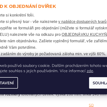
D K OBJEDNÁNÍ DVÍŘEK
te si konkrétní foĺii.
rte si přesný tvar - vše naleznete
v nabídce dostupných tvarů
vyplňte ve formuláři pro objednání (můžete si formulář vytisk
LU) naleznete vše na odkazu pro
OBJEDNÁVKU KUCHYŇ
lete nám objednávku. Zašlete vyplněný formulář, vše zařídí
edně Vám potvrdíme.
 zadáním do výroby je požadovaná záloha min. ve výši 60%.
web používá soubory cookie. Dalším procházením tohoto w
s jsme malinko přiblížily v článku
Jak spr
ujete souhlas s jejich používáním. Více informací
zde
.
TAVENÍ
SOUHL
lní rozměry
fóliovaných dvířek: výška 2400 mm, šířka 1200
lní rozměry
fóliovaných dvířek: výška 100 mm, šířka 140 mm
SD