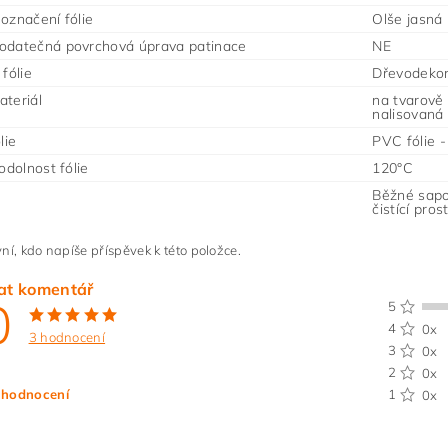
označení fólie
Olše jasná
odatečná povrchová úprava patinace
NE
fólie
Dřevodeko
teriál
na tvarově
nalisovaná
lie
PVC fólie 
odolnost fólie
120°C
Běžné sapo
čistící pro
ní, kdo napíše příspěvek k této položce.
at komentář
0
5
4
0x
3 hodnocení
3
0x
2
0x
 hodnocení
1
0x