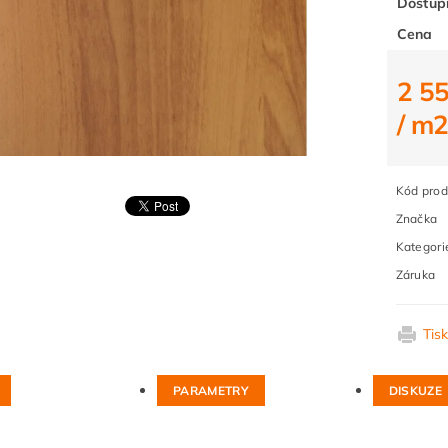
Dostup
Cena
2 5
/ m
Kód prod
Značka
Kategori
Záruka
Tis
PARAMETRY
DISKUZE