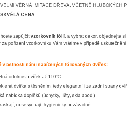
VELMI VĚRNÁ IMITACE DŘEVA, VČETNĚ HLUBOKÝCH 
SKVĚLÁ CENA
hcete zapůjčit
vzorkovník fólií
, a vybrat dekor, objednejte s
 za pořízení vzorkovníku Vám vrátíme v případě uskutečnění
é vlastnosti námi nabízených fóliovaných dvířek:
elná odolnost dvířek až 110°C
sklená dvířka s těsněním, tedy elegantní i ze zadní strany dví
ká nabídka doplňků (úchytky, lišty, skla apod.)
raskají, nesesychají, hygienicky nezávadné