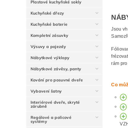
Plastové kuchyňské sokly
Kuchyňské dřezy
NÁB
Kuchyňské baterie
Jsou vh
Kompletní zásuvky
Samozře
Výsuvy a pojezdy
Fóliova
frézova
Nábytkové výklopy
rám pro
Nábytkové závěsy, panty
Kování pro posuvné dveře
Co můž
Vybavení šatny
Interiérové dveře, skryté
zárubně
Regálové a policové
systémy
VZ