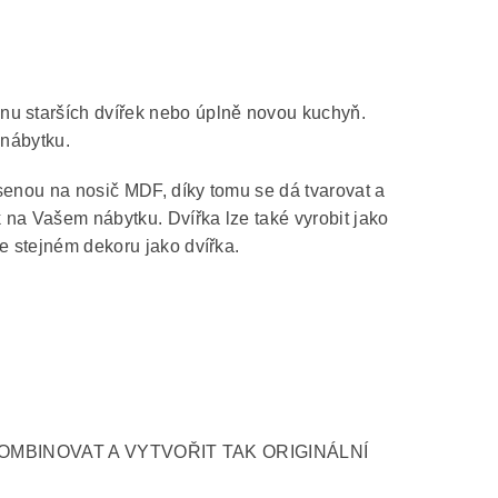
nu starších dvířek nebo úplně novou kuchyň.
 nábytku.
senou na nosič MDF, díky tomu se dá tvarovat a
k na Vašem nábytku. Dvířka lze také vyrobit jako
e stejném dekoru jako dvířka.
OMBINOVAT A VYTVOŘIT TAK ORIGINÁLNÍ