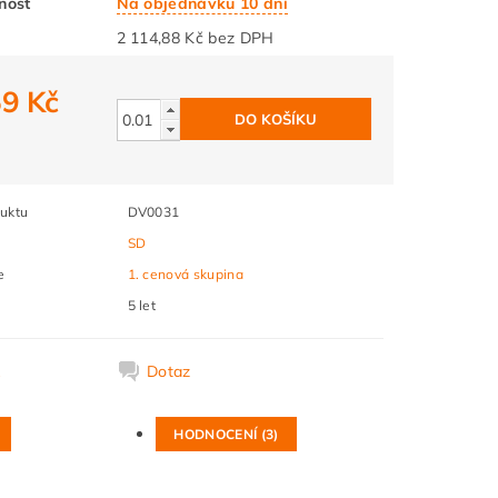
nost
Na objednávku 10 dní
2 114,88 Kč bez DPH
59 Kč
2
uktu
DV0031
SD
e
1. cenová skupina
5 let
k
Dotaz
HODNOCENÍ (3)