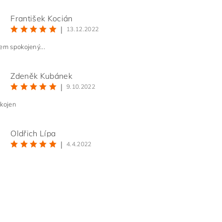
František Kocián
|
13.12.2022
em spokojený...
Zdeněk Kubánek
|
9.10.2022
ním hodnocení souhlasíte s
podmínkami ochrany osobních údajů
okojen
Oldřich Lípa
|
4.4.2022