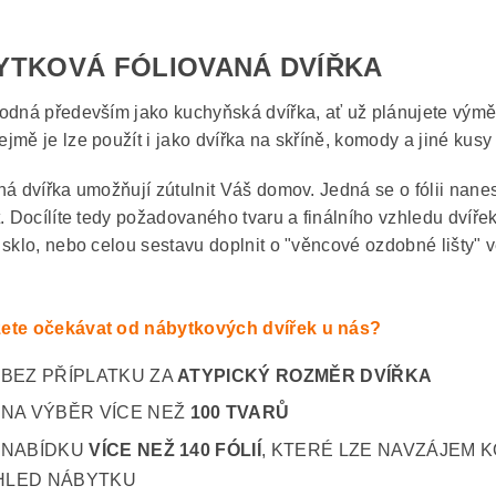
YTKOVÁ FÓLIOVANÁ DVÍŘKA
odná především jako kuchyňská dvířka, ať už plánujete výmě
jmě je lze použít i jako dvířka na skříně, komody a jiné kusy
ná dvířka umožňují zútulnit Váš domov. Jedná se o fólii nane
t. Docílíte tedy požadovaného tvaru a finálního vzhledu dvíře
 sklo, nebo celou sestavu doplnit o "věncové ozdobné lišty" v
ete očekávat od nábytkových dvířek u nás?
BEZ PŘÍPLATKU ZA
ATYPICKÝ ROZMĚR DVÍŘKA
NA VÝBĚR VÍCE NEŽ
100 TVARŮ
NABÍDKU
VÍCE NEŽ 140 FÓLIÍ
, KTERÉ LZE NAVZÁJEM K
HLED NÁBYTKU