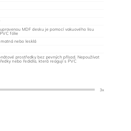
r
 upravenou MDF desku je pomocí vakuového lisu
 PVC fólie
- matná nebo lesklá
nátové prostředky bez pevných přísad. Nepoužívat
středky nebo ředidla, která reagují s PVC
3x