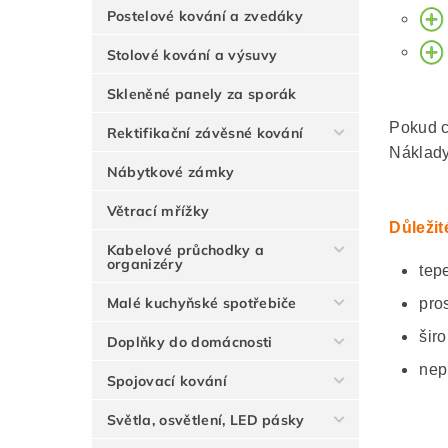
Postelové kování a zvedáky
Stolové kování a výsuvy
Skleněné panely za sporák
Pokud c
Rektifikační závěsné kování
Náklady
Nábytkové zámky
Větrací mřížky
Důležit
Kabelové průchodky a
organizéry
tep
Malé kuchyňské spotřebiče
pro
širo
Doplňky do domácnosti
nep
Spojovací kování
Světla, osvětlení, LED pásky