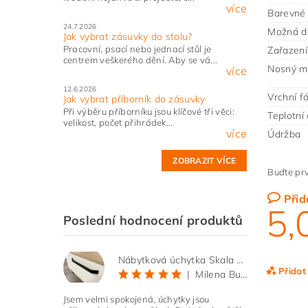
více
Barevné 
24.7.2026
Možná d
Jak vybrat zásuvky do stolu?
Pracovní, psací nebo jednací stůl je
Zařazení 
centrem veškerého dění. Aby se vá...
Nosný ma
více
12.6.2026
Vrchní fó
Jak vybrat příborník do zásuvky
Při výběru příborníku jsou klíčové tři věci:
Teplotní 
velikost, počet přihrádek...
více
Údržba
ZOBRAZIT VÍCE
Buďte prv
Přid
5,
Poslední hodnocení produktů
Nábytková úchytka Skala černá matná
Přidat
|
Milena Bučková
Jsem velmi spokojená, úchytky jsou