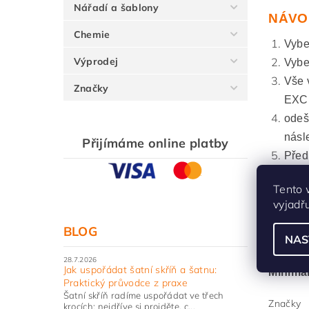
Nářadí a šablony
NÁVO
Chemie
Vyber
Výprodej
Vybe
Vše 
Značky
EXCE
odeš
násl
Přijímáme online platby
Před
Tento 
Proce
vyjadř
BLOG
NAS
Maximá
28.7.2026
Jak uspořádat šatní skříň a šatnu:
Minimá
Praktický průvodce z praxe
Šatní skříň radíme uspořádat ve třech
Značky
krocích: nejdříve si projděte, c...