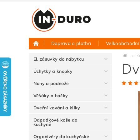
Doprava a platba
Velkoobchodní
Půjčovna vzorků
Hodnocení obchodu
K
El. zásuvky do nábytku
Dví
Úchytky a knopky
Nohy a podnože
Věšáky a háčky
Dveřní kování a kliky
Odpadkové koše do
kuchyně
Organizéry do kuchyňské