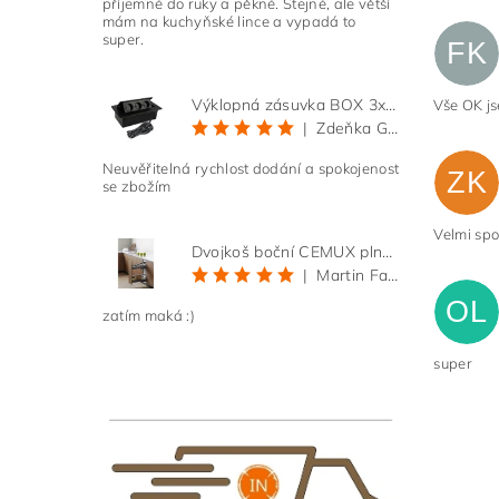
příjemné do ruky a pěkné. Stejné, ale větší
mám na kuchyňské lince a vypadá to
super.
FK
Výklopná zásuvka BOX 3x 230V s 3m kabelem - černá
Vše OK js
|
Zdeňka Gold
Neuvěřitelná rychlost dodání a spokojenost
ZK
se zbožím
Vlože
Velmi sp
Dvojkoš boční CEMUX plné dno 3D, s tlumením antracit 200 mm
|
Martin Faltus
OL
zatím maká :)
super