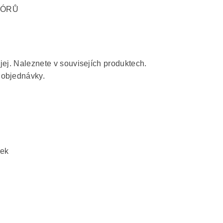
PÓRŮ
i jej. Naleznete v souvisejích produktech.
 objednávky.
řek