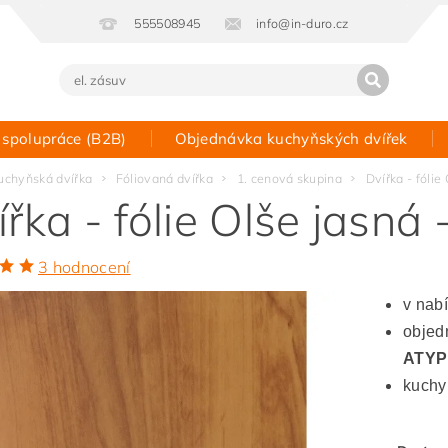
555508945
info@in-duro.cz
 spolupráce (B2B)
Objednávka kuchyňských dvířek
Kontakt
uchyňská dvířka
Fóliovaná dvířka
1. cenová skupina
Dvířka - fólie
řka - fólie Olše jasná 
3 hodnocení
v nab
objedn
ATYP
kuchy