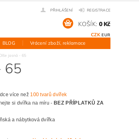
PŘIHLÁŠENÍ
REGISTRACE
KOŠÍK:
0 Kč
CZK
EUR
BLOG
Vrácení zboží, reklamace
 Olše jasná - 65
- 65
ídce více než
100 tvarů dvířek
ejte si dvířka na míru -
BEZ PŘÍPLATKŮ ZA
ňská a nábytková dvířka