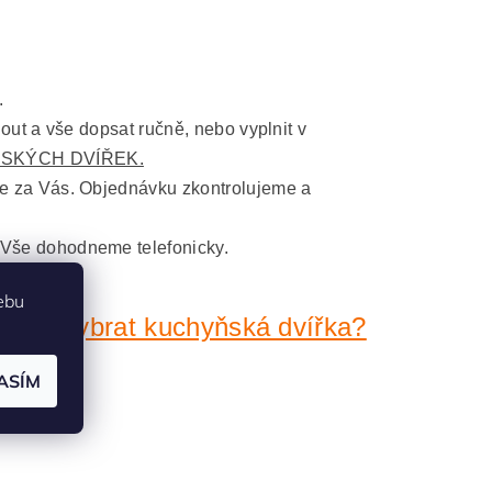
.
nout a vše dopsat ručně, nebo vyplnit v
SKÝCH DVÍŘEK.
me za Vás. Objednávku zkontrolujeme a
 Vše dohodneme telefonicky.
ebu
ávně vybrat kuchyňská dvířka?
ASÍM
 mm