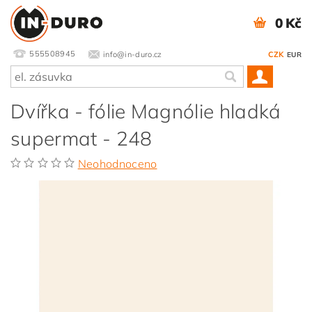
0 Kč
555508945
info@in-duro.cz
CZK
EUR
Dvířka - fólie Magnólie hladká
supermat - 248
Neohodnoceno