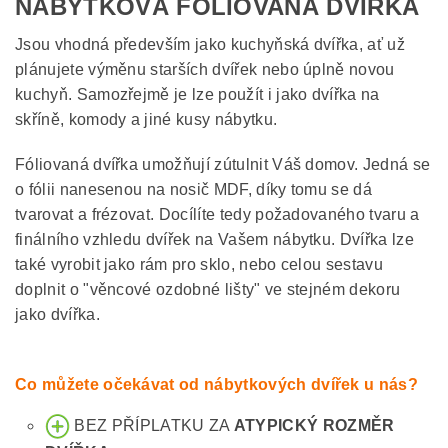
NÁBYTKOVÁ FÓLIOVANÁ DVÍŘKA
Jsou vhodná především jako kuchyňská dvířka, ať už
plánujete výměnu starších dvířek nebo úplně novou
kuchyň. Samozřejmě je lze použít i jako dvířka na
skříně, komody a jiné kusy nábytku.
Fóliovaná dvířka umožňují zútulnit Váš domov. Jedná se
o fólii nanesenou na nosič MDF, díky tomu se dá
tvarovat a frézovat. Docílíte tedy požadovaného tvaru a
finálního vzhledu dvířek na Vašem nábytku. Dvířka lze
také vyrobit jako rám pro sklo, nebo celou sestavu
doplnit o "věncové ozdobné lišty" ve stejném dekoru
jako dvířka.
Co můžete očekávat od nábytkových dvířek u nás?
BEZ PŘÍPLATKU ZA
ATYPICKÝ ROZMĚR