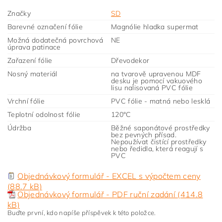
Značky
SD
Barevné označení fólie
Magnólie hladka supermat
Možná dodatečná povrchová
NE
úprava patinace
Zařazení fólie
Dřevodekor
Nosný materiál
na tvarově upravenou MDF
desku je pomocí vakuového
lisu nalisovaná PVC fólie
Vrchní fólie
PVC fólie - matná nebo lesklá
Teplotní odolnost fólie
120°C
Údržba
Běžné saponátové prostředky
bez pevných přísad.
Nepoužívat čistící prostředky
nebo ředidla, která reagují s
PVC
Objednávkový formulář - EXCEL s výpočtem ceny
(88.7 kB)
Objednávkový formulář - PDF ruční zadání (414.8
kB)
Buďte první, kdo napíše příspěvek k této položce.