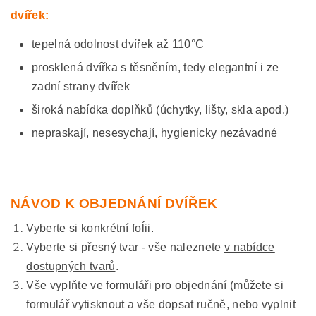
dvířek:
tepelná odolnost dvířek až 110°C
prosklená dvířka s těsněním, tedy elegantní i ze
zadní strany dvířek
široká nabídka doplňků (úchytky, lišty, skla apod.)
nepraskají, nesesychají, hygienicky nezávadné
NÁVOD K OBJEDNÁNÍ DVÍŘEK
Vyberte si konkrétní foĺii.
Vyberte si přesný tvar - vše naleznete
v nabídce
dostupných tvarů
.
Vše vyplňte ve formuláři pro objednání (můžete si
formulář vytisknout a vše dopsat ručně, nebo vyplnit