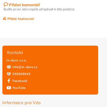
Přidat komentář
Buďte první, kdo napíše příspěvek k této položce.
Přidat hodnocení
Kontakt
In-duro s.r.o.
info
@
in-duro.cz
555508945
Facebook
YouTube
Vložením hodnocení souhlasíte s
podmínkami ochrany
osobních údajů
Informace pro Vás