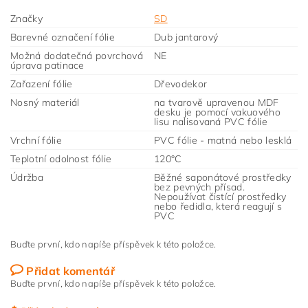
Značky
SD
Barevné označení fólie
Dub jantarový
Možná dodatečná povrchová
NE
úprava patinace
Zařazení fólie
Dřevodekor
Nosný materiál
na tvarově upravenou MDF
desku je pomocí vakuového
lisu nalisovaná PVC fólie
Vrchní fólie
PVC fólie - matná nebo lesklá
Teplotní odolnost fólie
120°C
Údržba
Běžné saponátové prostředky
bez pevných přísad.
Nepoužívat čistící prostředky
nebo ředidla, která reagují s
PVC
Buďte první, kdo napíše příspěvek k této položce.
Přidat komentář
Buďte první, kdo napíše příspěvek k této položce.