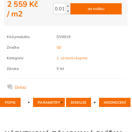
2 559 Kč
/ m2
Kód produktu
DV0019
Značka
SD
Kategorie
1. cenová skupina
Záruka
5 let
Dotaz
POPIS
PARAMETRY
DISKUZE
HODNOCENÍ