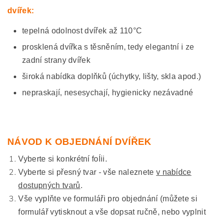
dvířek:
tepelná odolnost dvířek až 110°C
prosklená dvířka s těsněním, tedy elegantní i ze
zadní strany dvířek
široká nabídka doplňků (úchytky, lišty, skla apod.)
nepraskají, nesesychají, hygienicky nezávadné
NÁVOD K OBJEDNÁNÍ DVÍŘEK
Vyberte si konkrétní foĺii.
Vyberte si přesný tvar - vše naleznete
v nabídce
dostupných tvarů
.
Vše vyplňte ve formuláři pro objednání (můžete si
formulář vytisknout a vše dopsat ručně, nebo vyplnit