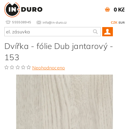
0 Kč
555508945
info@in-duro.cz
CZK
EUR
Dvířka - fólie Dub jantarový -
153
Neohodnoceno