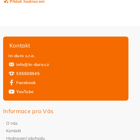
Přidat hodnocení
Kontakt
In-duro s.r.o.
info
@
in-duro.cz
555508945
Facebook
YouTube
Vložením hodnocení souhlasíte s
podmínkami ochrany
osobních údajů
Informace pro Vás
O nás
Kontakt
Hodnocení obchodu