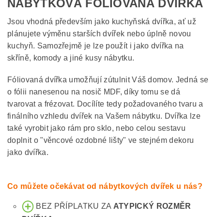
NÁBYTKOVÁ FÓLIOVANÁ DVÍŘKA
Jsou vhodná především jako kuchyňská dvířka, ať už
plánujete výměnu starších dvířek nebo úplně novou
kuchyň. Samozřejmě je lze použít i jako dvířka na
skříně, komody a jiné kusy nábytku.
Fóliovaná dvířka umožňují zútulnit Váš domov. Jedná se
o fólii nanesenou na nosič MDF, díky tomu se dá
tvarovat a frézovat. Docílíte tedy požadovaného tvaru a
finálního vzhledu dvířek na Vašem nábytku. Dvířka lze
také vyrobit jako rám pro sklo, nebo celou sestavu
doplnit o "věncové ozdobné lišty" ve stejném dekoru
jako dvířka.
Co můžete očekávat od nábytkových dvířek u nás?
BEZ PŘÍPLATKU ZA
ATYPICKÝ ROZMĚR